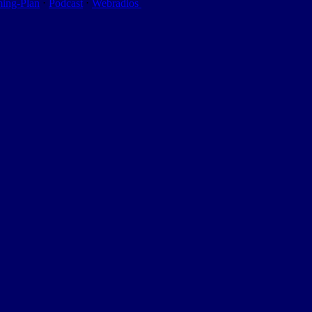
ming-Plan
⋅
Podcast
⋅
Webradios