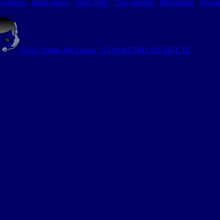
ro-News
⋅
heute-News
⋅
Hört, hört!
-
Live-Stream
⋅
Mitschnitte
⋅
Strea
NAG: Nerds and Geeks · VON RETRO BIS HEUTE