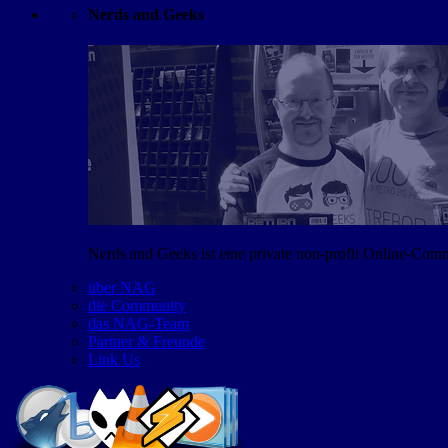
Nerds and Geeks
Nerds and Geeks ist eine private non-profit Online-Co
über NAG
die Community
das NAG-Team
Partner & Freunde
Link Us