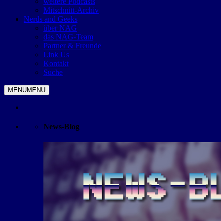
weitere Podcasts
Mitschnitt-Archiv
Nerds and Geeks
über NAG
das NAG-Team
Partner & Freunde
Link Us
Kontakt
Suche
MENU
MENU
News-Blog