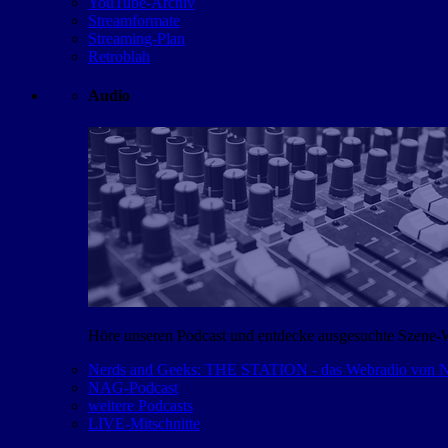
YouTube-Archiv
Streamformate
Streaming-Plan
Retroblah
Audio
Höre unseren Podcast und entdecke ausgesuchte Szene-
Nerds and Geeks: THE STATION - das Webradio von
NAG-Podcast
weitere Podcasts
LIVE-Mitschnitte