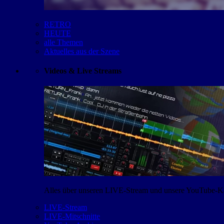
RETRO
HEUTE
alle Themen
Aktuelles aus der Szene
Videos & Live Streams
Alles über unseren LIVE-Stream und unsere YouTube-Kan
LIVE-Stream
LIVE-Mitschnitte