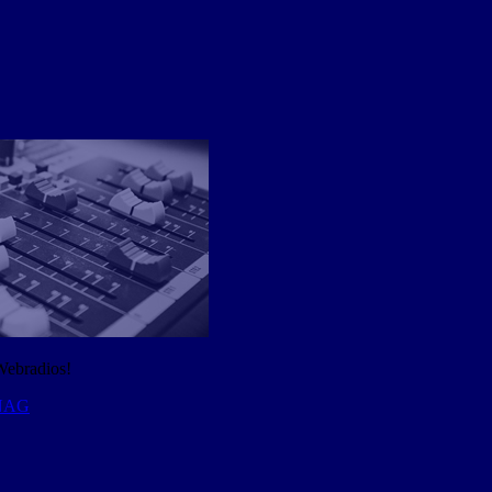
Webradios!
 NAG