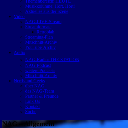
Themenbereich: HEUTE
Musikkolumne: Hört, Hört!
Aktuelles aus der Szene
Video
NAG-LIVE-Stream
Streamformate
Retroblah
Streaming-Plan
Mitschnitt-Archiv
YouTube-Archiv
Audio
NAG-Radio: THE STATION
NAG-Podcast
weitere Podcasts
Mitschnitt-Archiv
Nerds and Geeks
über NAG
das NAG-Team
Partner & Freunde
Link Us
Kontakt
Suche
NAG – Allgemein