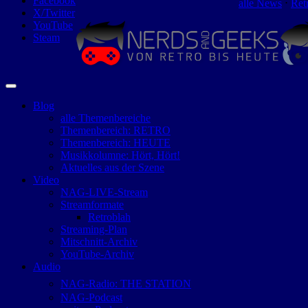
Facebook
alle News
⋅
Ret
X/Twitter
YouTube
Steam
Blog
alle Themenbereiche
Themenbereich: RETRO
Themenbereich: HEUTE
Musikkolumne: Hört, Hört!
Aktuelles aus der Szene
Video
NAG-LIVE-Stream
Streamformate
Retroblah
Streaming-Plan
Mitschnitt-Archiv
YouTube-Archiv
Audio
NAG-Radio: THE STATION
NAG-Podcast