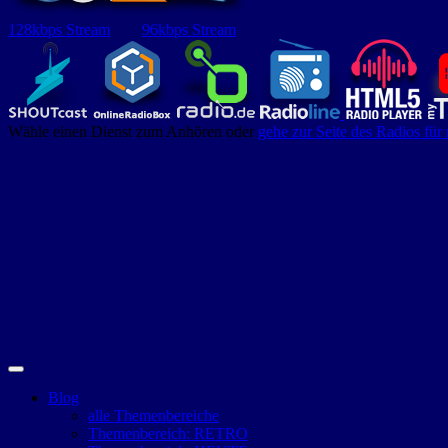
128kbps Stream
96kbps Stream
Wähle einen Dienst zum Anhören oder
gehe zur Seite des Radios für
Blog
alle Themenbereiche
Themenbereich: RETRO