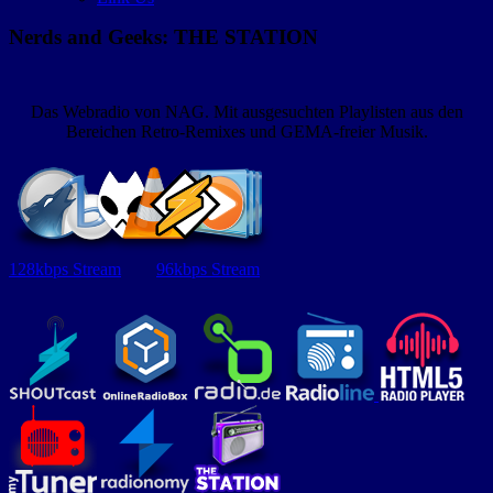
Nerds and Geeks: THE STATION
Das Webradio von NAG. Mit ausgesuchten Playlisten aus den
Bereichen Retro-Remixes und GEMA-freier Musik.
128kbps Stream
96kbps Stream