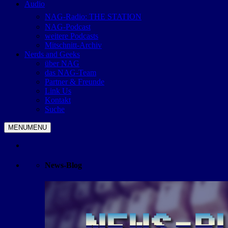
Audio
NAG-Radio: THE STATION
NAG-Podcast
weitere Podcasts
Mitschnitt-Archiv
Nerds and Geeks
über NAG
das NAG-Team
Partner & Freunde
Link Us
Kontakt
Suche
MENU
MENU
News-Blog