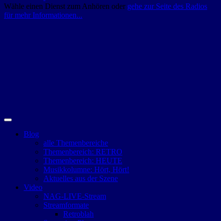
Wähle einen Dienst zum Anhören oder
gehe zur Seite des Radios
für mehr Informationen...
Blog
alle Themenbereiche
Themenbereich: RETRO
Themenbereich: HEUTE
Musikkolumne: Hört, Hört!
Aktuelles aus der Szene
Video
NAG-LIVE-Stream
Streamformate
Retroblah