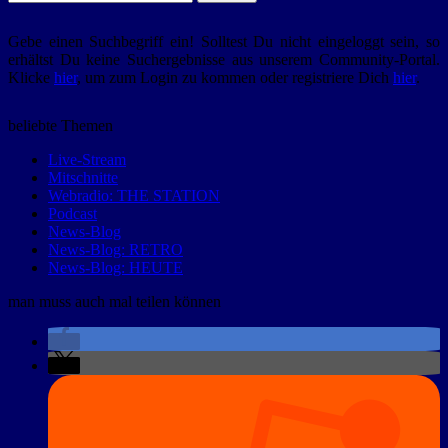
nach:
Gebe einen Suchbegriff ein! Solltest Du nicht eingeloggt sein, so
erhältst Du keine Suchergebnisse aus unserem Community-Portal.
Klicke
hier
, um zum Login zu kommen oder registriere Dich
hier
.
beliebte Themen
Live-Stream
Mitschnitte
Webradio: THE STATION
Podcast
News-Blog
News-Blog: RETRO
News-Blog: HEUTE
man muss auch mal teilen können