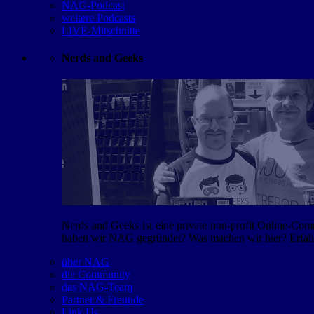
NAG-Podcast
weitere Podcasts
LIVE-Mitschnitte
Nerds and Geeks
Nerds and Geeks ist eine private non-profit Online-Co
haben wir NAG gegründet? Was machen wir hier? Erfahr
über NAG
die Community
das NAG-Team
Partner & Freunde
Link Us