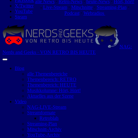
Facebook
alle News
⋅
Retro-News
⋅
heute-News
⋅
Hört, hört!
X/Twitter
-
Live-Stream
⋅
Mitschnitte
⋅
Streaming-Plan
⋅
YouTube
Podcast
⋅
Webradios
Steam
NAG:
Nerds and Geeks · VON RETRO BIS HEUTE
Blog
alle Themenbereiche
Themenbereich: RETRO
Themenbereich: HEUTE
Musikkolumne: Hört, Hört!
Aktuelles aus der Szene
Video
NAG-LIVE-Stream
Streamformate
Retroblah
Streaming-Plan
Mitschnitt-Archiv
YouTube-Archiv