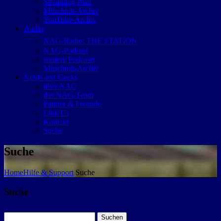
Streaming-Plan
Mitschnitt-Archiv
YouTube-Archiv
Audio
NAG-Radio: THE STATION
NAG-Podcast
weitere Podcasts
Mitschnitt-Archiv
Nerds and Geeks
über NAG
das NAG-Team
Partner & Freunde
Link Us
Kontakt
Suche
Suche
Home
Hilfe & Support
Suche
Suche
Suchen