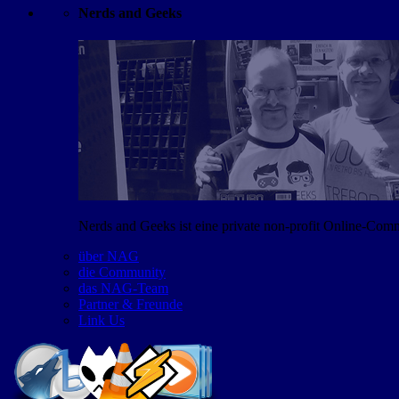
Nerds and Geeks
Nerds and Geeks ist eine private non-profit Online-Co
über NAG
die Community
das NAG-Team
Partner & Freunde
Link Us