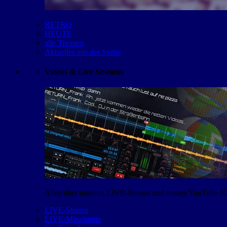
RETRO
HEUTE
alle Themen
Aktuelles aus der Szene
Videos & Live Streams
Alles über unseren LIVE-Stream und unsere YouTube-Kan
LIVE-Stream
LIVE-Mitschnitte