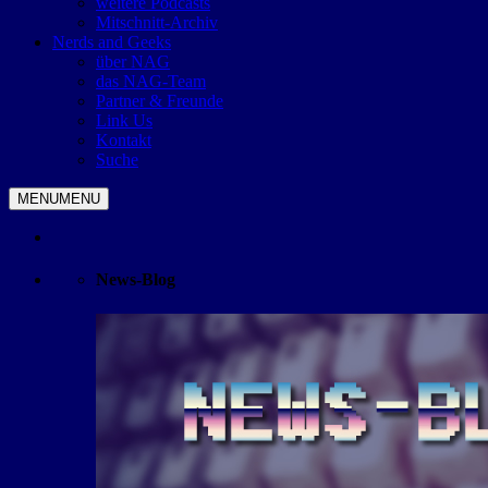
weitere Podcasts
Mitschnitt-Archiv
Nerds and Geeks
über NAG
das NAG-Team
Partner & Freunde
Link Us
Kontakt
Suche
MENU
MENU
News-Blog