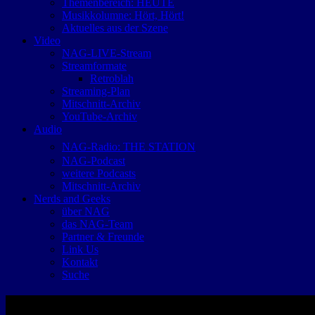
Themenbereich: HEUTE
Musikkolumne: Hört, Hört!
Aktuelles aus der Szene
Video
NAG-LIVE-Stream
Streamformate
Retroblah
Streaming-Plan
Mitschnitt-Archiv
YouTube-Archiv
Audio
NAG-Radio: THE STATION
NAG-Podcast
weitere Podcasts
Mitschnitt-Archiv
Nerds and Geeks
über NAG
das NAG-Team
Partner & Freunde
Link Us
Kontakt
Suche
Hört, hört! | Ausgabe #12