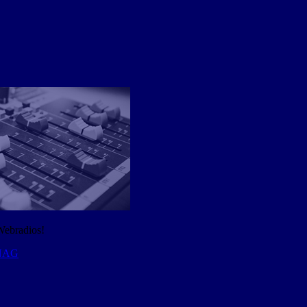
Webradios!
 NAG