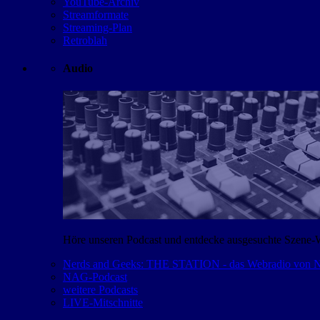
YouTube-Archiv
Streamformate
Streaming-Plan
Retroblah
Audio
Höre unseren Podcast und entdecke ausgesuchte Szene-
Nerds and Geeks: THE STATION - das Webradio von
NAG-Podcast
weitere Podcasts
LIVE-Mitschnitte