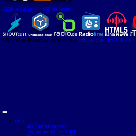
128kbps Stream
96kbps Stream
Wähle einen Dienst zum Anhören oder
gehe zur Seite des Radios für
Blog
alle Themenbereiche
Themenbereich: RETRO