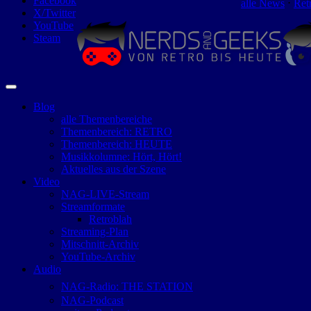
Facebook
alle News
⋅
Ret
X/Twitter
YouTube
Steam
Blog
alle Themenbereiche
Themenbereich: RETRO
Themenbereich: HEUTE
Musikkolumne: Hört, Hört!
Aktuelles aus der Szene
Video
NAG-LIVE-Stream
Streamformate
Retroblah
Streaming-Plan
Mitschnitt-Archiv
YouTube-Archiv
Audio
NAG-Radio: THE STATION
NAG-Podcast