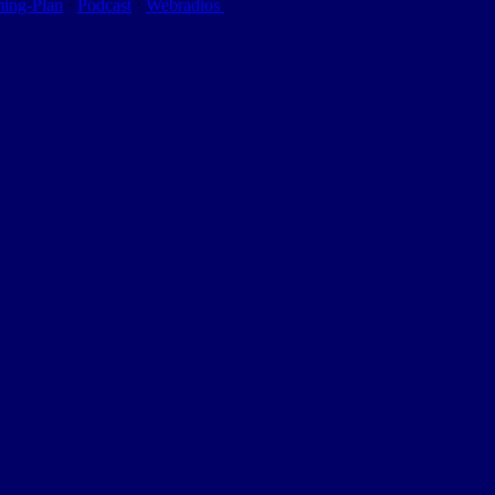
ming-Plan
⋅
Podcast
⋅
Webradios