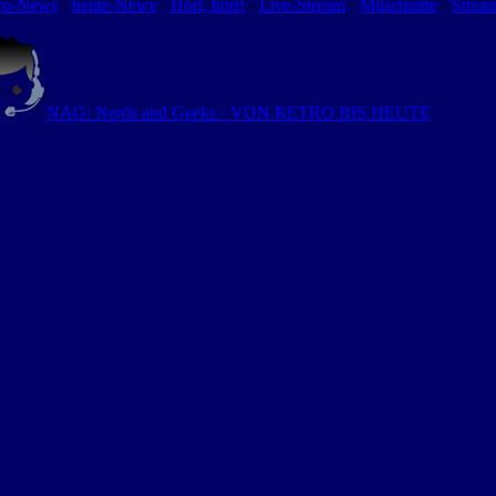
ro-News
⋅
heute-News
⋅
Hört, hört!
-
Live-Stream
⋅
Mitschnitte
⋅
Strea
NAG: Nerds and Geeks · VON RETRO BIS HEUTE