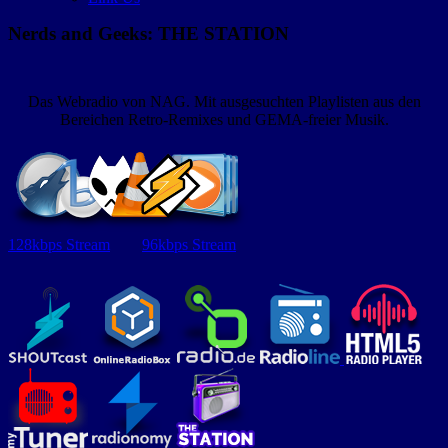
Nerds and Geeks: THE STATION
Das Webradio von NAG. Mit ausgesuchten Playlisten aus den
Bereichen Retro-Remixes und GEMA-freier Musik.
128kbps Stream
96kbps Stream