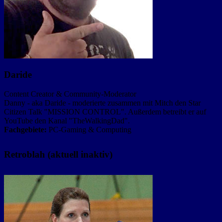
Daride
Content Creator & Community-Moderator
Danny - aka Daride - moderierte zusammen mit Mitch den Star
Citizen Talk "MISSION CONTROL". Außerdem betreibt er auf
YouTube den Kanal "TheWalkingDad".
Fachgebiete:
PC-Gaming & Computing
Retroblah (aktuell inaktiv)