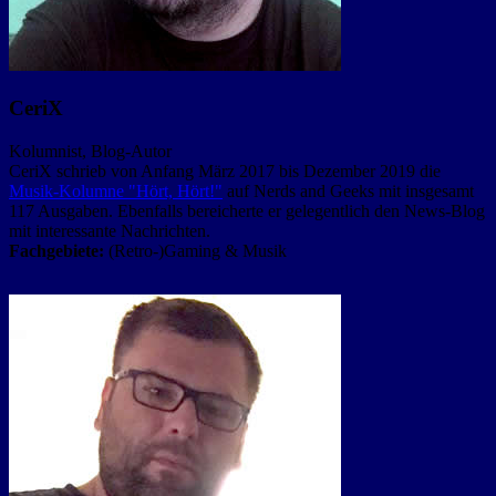
CeriX
Kolumnist, Blog-Autor
CeriX schrieb von Anfang März 2017 bis Dezember 2019 die
Musik-Kolumne "Hört, Hört!"
auf Nerds and Geeks mit insgesamt
117 Ausgaben. Ebenfalls bereicherte er gelegentlich den News-Blog
mit interessante Nachrichten.
Fachgebiete:
(Retro-)Gaming & Musik