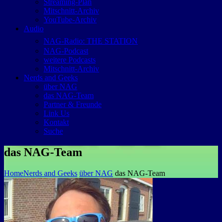
Streaming-Plan
Mitschnitt-Archiv
YouTube-Archiv
Audio
NAG-Radio: THE STATION
NAG-Podcast
weitere Podcasts
Mitschnitt-Archiv
Nerds and Geeks
über NAG
das NAG-Team
Partner & Freunde
Link Us
Kontakt
Suche
das NAG-Team
Home
Nerds and Geeks
über NAG
das NAG-Team