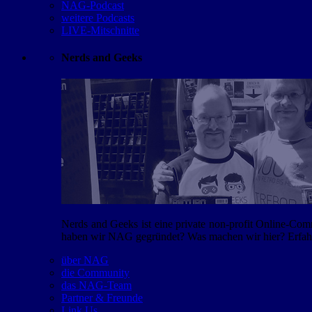
NAG-Podcast
weitere Podcasts
LIVE-Mitschnitte
Nerds and Geeks
Nerds and Geeks ist eine private non-profit Online-Co
haben wir NAG gegründet? Was machen wir hier? Erfahr
über NAG
die Community
das NAG-Team
Partner & Freunde
Link Us