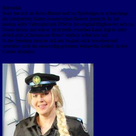
Retroblah
Sven hat sich als Retro-Hunter und bei Spieletipps.de schon lange
als kompetenter Game-Kenner einen Namen gemacht. Er hat
nahezu jedes Videospiel seit 1950 in der original BigBox bei sich zu
Hause stehen und was er nicht mehr erwerben kann, legt er unter
dem Label „Cinemaware Retro“ einfach selbst neu auf.
In der Sendung muss er sich am Joypad/-stick beweisen und
nebenbei noch die auswendig gelernten Wikipedia-Artikel zu den
Games abspulen.