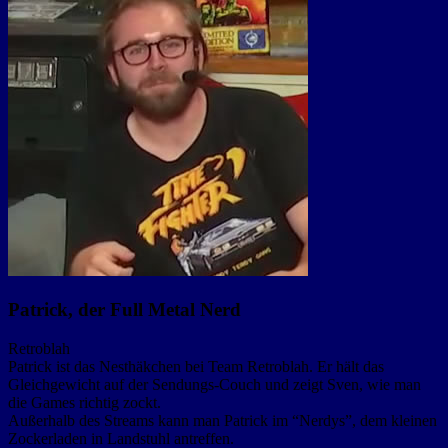
Patrick, der Full Metal Nerd
Retroblah
Patrick ist das Nesthäkchen bei Team Retroblah. Er hält das
Gleichgewicht auf der Sendungs-Couch und zeigt Sven, wie man
die Games richtig zockt.
Außerhalb des Streams kann man Patrick im “Nerdys”, dem kleinen
Zockerladen in Landstuhl antreffen.