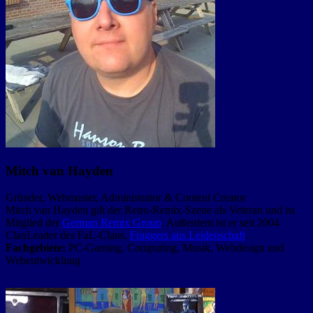
Mitch van Hayden
Gründer, Webmaster, Administrator & Content Creator
Mitch van Hayden gilt der Retro-Remix-Szene als Veteran und ist
Mitglied der
German Remix Group
. Außerdem ist er seit 2004
ClanLeader des FaL-Clans,
Fraggers aus Leidenschaft
.
Fachgebiete:
PC-Gaming, Computing, Musik, Webdesign und
Webentwicklung