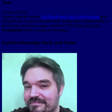
Tom
Content-Creator
Tommy zeigt im seinem
YouTube-Kanal Loco's Welt Gaming
jede
Menge Retro-Games und Nerd-Stuff. Einige seiner Inhalt erstellt er
inzwischen auch (bzw. sogar "exklusiv") für Nerds and Geeks.
Fachgebiete:
Retro-Gaming & Streaming
inaktive/ehemalige Nerds and Geeks