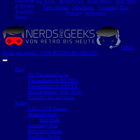
Facebook
alle News
⋅
Retro-News
⋅
heute-News
⋅
Hört, hört!
X/Twitter
-
Live-Stream
⋅
Mitschnitte
⋅
Streaming-Plan
⋅
YouTube
Podcast
⋅
Webradios
Steam
NAG:
Nerds and Geeks · VON RETRO BIS HEUTE
Blog
alle Themenbereiche
Themenbereich: RETRO
Themenbereich: HEUTE
Musikkolumne: Hört, Hört!
Aktuelles aus der Szene
Video
NAG-LIVE-Stream
Streamformate
Retroblah
Streaming-Plan
Mitschnitt-Archiv
YouTube-Archiv