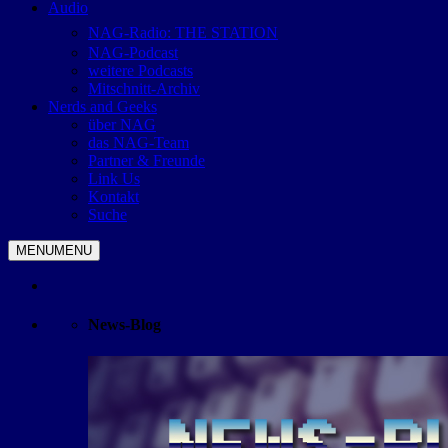
Audio
NAG-Radio: THE STATION
NAG-Podcast
weitere Podcasts
Mitschnitt-Archiv
Nerds and Geeks
über NAG
das NAG-Team
Partner & Freunde
Link Us
Kontakt
Suche
MENU
MENU
News-Blog