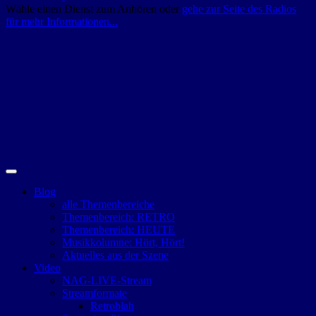
Wähle einen Dienst zum Anhören oder
gehe zur Seite des Radios
für mehr Informationen...
Blog
alle Themenbereiche
Themenbereich: RETRO
Themenbereich: HEUTE
Musikkolumne: Hört, Hört!
Aktuelles aus der Szene
Video
NAG-LIVE-Stream
Streamformate
Retroblah