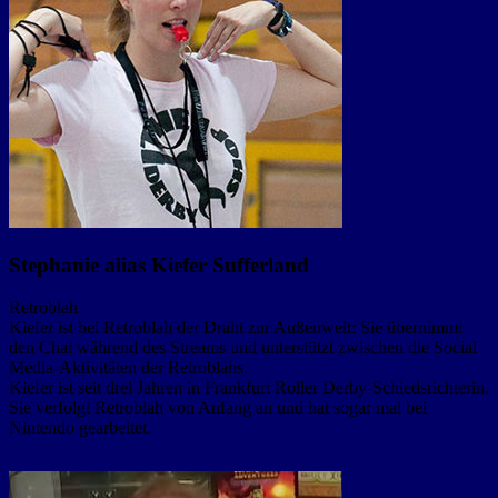
Stephanie alias Kiefer Sufferland
Retroblah
Kiefer ist bei Retroblah der Draht zur Außenwelt: Sie übernimmt
den Chat während des Streams und unterstützt zwischen die Social
Media-Aktivitäten der Retroblahs.
Kiefer ist seit drei Jahren in Frankfurt Roller Derby-Schiedsrichterin.
Sie verfolgt Retroblah von Anfang an und hat sogar mal bei
Nintendo gearbeitet.