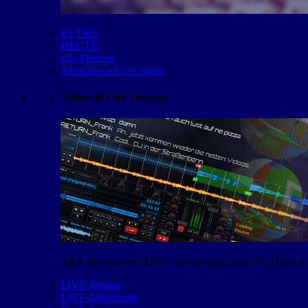
RETRO
HEUTE
alle Themen
Aktuelles aus der Szene
Videos & Live Streams
Alles über unseren LIVE-Stream und unsere YouTube-Kan
LIVE-Stream
LIVE-Mitschnitte