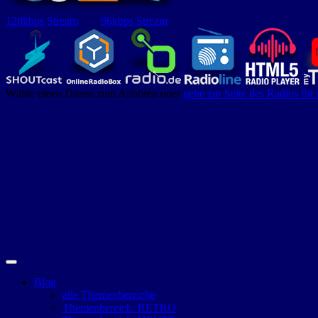
128kbps Stream
96kbps Stream
Wähle einen Dienst zum Anhören oder
gehe zur Seite des Radios für
Blog
alle Themenbereiche
Themenbereich: RETRO