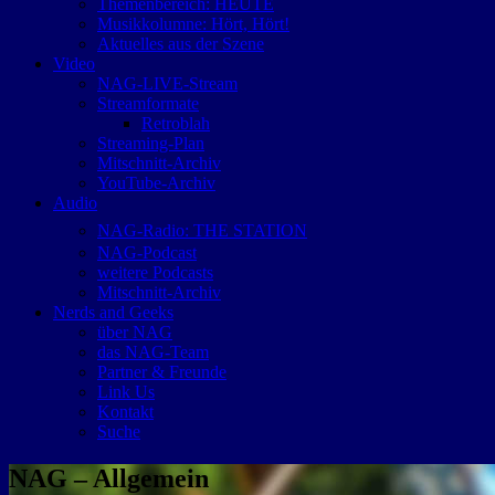
Themenbereich: HEUTE
Musikkolumne: Hört, Hört!
Aktuelles aus der Szene
Video
NAG-LIVE-Stream
Streamformate
Retroblah
Streaming-Plan
Mitschnitt-Archiv
YouTube-Archiv
Audio
NAG-Radio: THE STATION
NAG-Podcast
weitere Podcasts
Mitschnitt-Archiv
Nerds and Geeks
über NAG
das NAG-Team
Partner & Freunde
Link Us
Kontakt
Suche
NAG – Allgemein