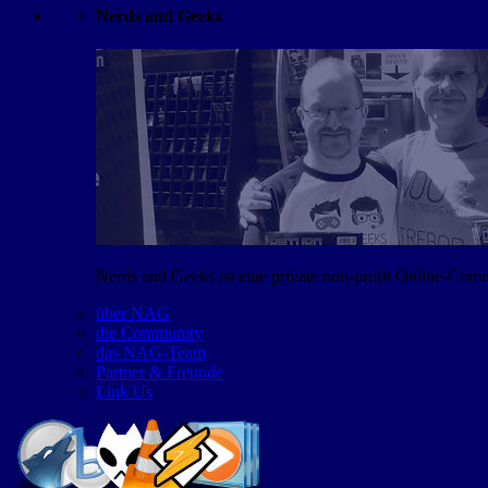
Nerds and Geeks
Nerds and Geeks ist eine private non-profit Online-Co
über NAG
die Community
das NAG-Team
Partner & Freunde
Link Us