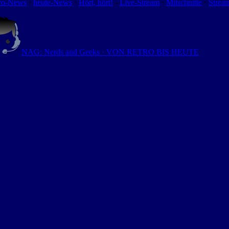
ro-News
⋅
heute-News
⋅
Hört, hört!
-
Live-Stream
⋅
Mitschnitte
⋅
Strea
NAG: Nerds and Geeks · VON RETRO BIS HEUTE