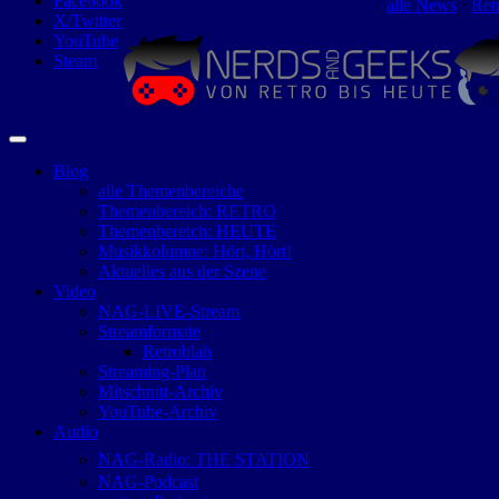
Facebook
alle News
⋅
Ret
X/Twitter
YouTube
Steam
Blog
alle Themenbereiche
Themenbereich: RETRO
Themenbereich: HEUTE
Musikkolumne: Hört, Hört!
Aktuelles aus der Szene
Video
NAG-LIVE-Stream
Streamformate
Retroblah
Streaming-Plan
Mitschnitt-Archiv
YouTube-Archiv
Audio
NAG-Radio: THE STATION
NAG-Podcast