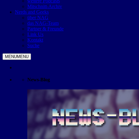
weitere Podcasts
Mitschnitt-Archiv
Nerds and Geeks
über NAG
das NAG-Team
Partner & Freunde
Link Us
Kontakt
Suche
MENU
MENU
News-Blog