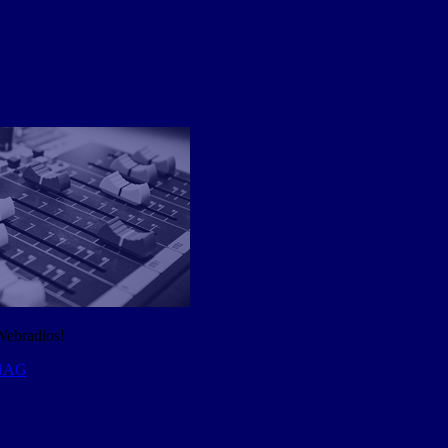
Webradios!
 NAG