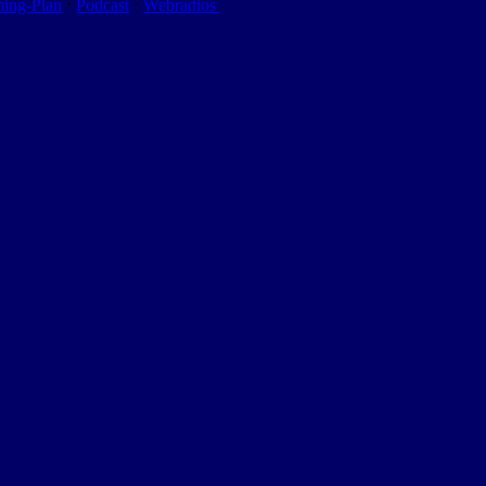
ming-Plan
⋅
Podcast
⋅
Webradios