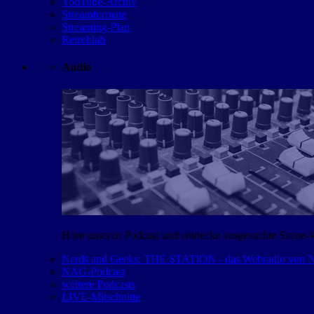
YouTube-Archiv
Streamformate
Streaming-Plan
Retroblah
Audio
Höre unseren Podcast und entdecke ausgesuchte Szene-
Nerds and Geeks: THE STATION - das Webradio von
NAG-Podcast
weitere Podcasts
LIVE-Mitschnitte