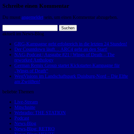
Schreibe einen Kommentar
Du musst
angemeldet
sein, um einen Kommentar abzugeben.
Suchen
nach:
aktuell im News-Blog
GRG-Kampagne geht erfolgreich in die letzten 24 Stunden!
Der Countdown läuft… ARC4 geht an den Start!
NAG-Podcast | Ausgabe #21 | Wings of Death – The
reworked Anthology
German Remix Group startet Kickstarter-Kampagne für
„Wings of Death“
WestVisions im Landschaftspark Duisburg-Nord – Die Elfte
am Zwölften!
beliebte Themen
Live-Stream
Mitschnitte
Webradio: THE STATION
Podcast
News-Blog
News-Blog: RETRO