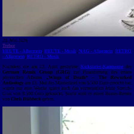
21. Mai 2026
Trebor
HEUTE - Allgemein
,
HEUTE - Musik
,
NAG - Allgemein
,
RETRO
- Allgemein
,
RETRO - Musik
Nachdem die am 22. April gestartete
Kickstarter-Kampagne
der
German Remix Group (GRG)
zur Finanzierung des ersten
physischen Albums
„Wings of Death“ – The Reworked
Anthology
am 13. Mai das Mindestziel von 6.500 Euro erreicht hat,
wurde nur eine Woche später auch das vermeintlich letzte Stretch-
Goal von 8.500 Euro geknackt. Somit wird es einen Bonus-Remix
von
Chris Hülsbeck
geben.