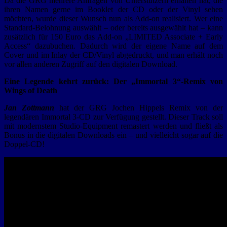
Da die GRG mehrere Anfragen von Unterstützern erhalten hat, die
ihren Namen gerne im Booklet der CD oder der Vinyl sehen
möchten, wurde dieser Wunsch nun als Add-on realisiert. Wer eine
Standard-Belohnung auswählt – oder bereits ausgewählt hat – kann
zusätzlich für 150 Euro das Add-on „LIMITED Associate + Early
Access“ dazubuchen. Dadurch wird der eigene Name auf dem
Cover und im Inlay der CD/Vinyl abgedruckt, und man erhält noch
vor allen anderen Zugriff auf den digitalen Download.
Eine Legende kehrt zurück: Der „Immortal 3“-Remix von
Wings of Death
Jan Zottmann
hat der GRG Jochen Hippels Remix von der
legendären Immortal 3-CD zur Verfügung gestellt. Dieser Track soll
mit modernstem Studio-Equipment remastert werden und fließt als
Bonus in die digitalen Downloads ein – und vielleicht sogar auf die
Doppel-CD!