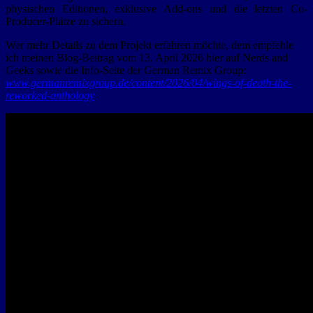
physischen Editionen, exklusive Add-ons und die letzten Co-
Producer-Plätze zu sichern.
Wer mehr Details zu dem Projekt erfahren möchte, dem empfehle
ich meinen Blog-Beitrag vom 13. April 2026 hier auf Nerds and
Geeks sowie die Info-Seite der German Remix Group:
www.germanremixgroup.de/content/2026/04/wings-of-death-the-
reworked-anthology