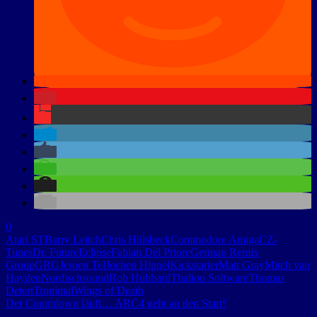
0
Atari ST
Barry Leitch
Chris Hülsbeck
Commodore Amiga
CZ-
Tunes
Dr. Future
Eclipse
Fabian Del Priore
German Remix
Group
GRG
Jeroen Tel
Jochen Hippel
Kickstarter
Matt Gray
Mitch van
Hayden
Nordischsound
Rob Hubbard
Thalion Software
Thomas
Detert
Tronimal
Wings of Death
Der Countdown läuft… ARC4 geht an den Start!