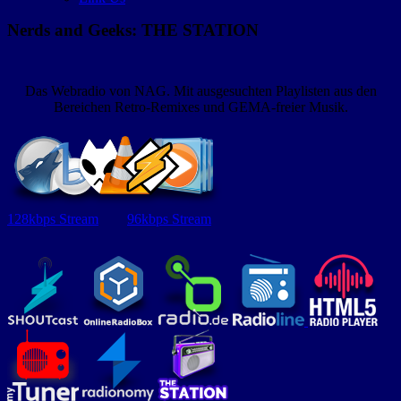
Nerds and Geeks: THE STATION
Das Webradio von NAG. Mit ausgesuchten Playlisten aus den
Bereichen Retro-Remixes und GEMA-freier Musik.
128kbps Stream
96kbps Stream