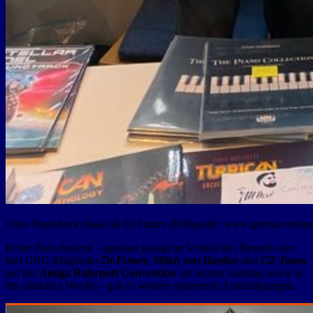
Chris Huelsbeck (links) & Dr.Future (Bildquelle: www.germanremix
In der Zwischenzeit – genauer gesagt im Vorfeld des Besuchs der
drei GRG-Mitglieder
Dr.Future
,
Mitch van Hayden
und
CZ-Tunes
auf der
Amiga Ruhrpott Convention
am letzten Samstag sowie in
der aktuellen Woche – gab es weitere spannende Ankündigungen.