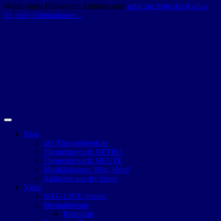
Wähle einen Dienst zum Anhören oder
gehe zur Seite des Radios
für mehr Informationen...
Blog
alle Themenbereiche
Themenbereich: RETRO
Themenbereich: HEUTE
Musikkolumne: Hört, Hört!
Aktuelles aus der Szene
Video
NAG-LIVE-Stream
Streamformate
Retroblah