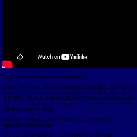
Neuer Reward: „Limited Co-Producer“
Zudem wurde eine weitere Belohnung hinzugefügt: „Limited Co-
Producer“. Dieses ultimative Komplettpaket enthält alles aus der
„LIMITED Ultimate Supporter Edition“, und man wird im Booklet
sowie auf dem Cover namentlich als Co-Producer verewigt.
Limitiert auf nur 10 Stück!
Der finale Endspurt: Barry Leitch und Matt Gray als
ultimative Stretch-Goals
Kurz vor Schluss sind noch zwei allerletzte Stretch-Goals