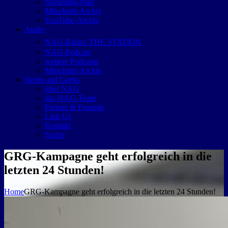
Streaming-Plan
Mitschnitt-Archiv
YouTube-Archiv
Audio
NAG-Radio: THE STATION
NAG-Podcast
weitere Podcasts
Mitschnitt-Archiv
Nerds and Geeks
über NAG
das NAG-Team
Partner & Freunde
Link Us
Kontakt
Suche
GRG-Kampagne geht erfolgreich in die
letzten 24 Stunden!
Home
GRG-Kampagne geht erfolgreich in die letzten 24 Stunden!