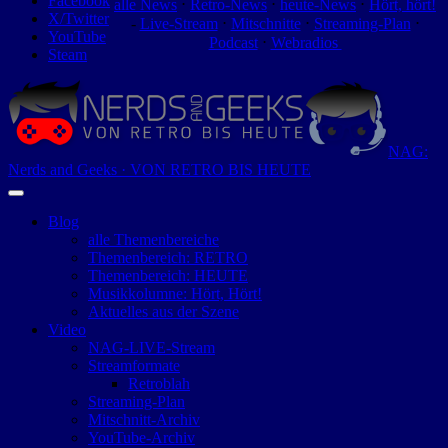
Facebook
alle News
⋅
Retro-News
⋅
heute-News
⋅
Hört, hört!
X/Twitter
-
Live-Stream
⋅
Mitschnitte
⋅
Streaming-Plan
⋅
YouTube
Podcast
⋅
Webradios
Steam
NAG:
Nerds and Geeks · VON RETRO BIS HEUTE
Blog
alle Themenbereiche
Themenbereich: RETRO
Themenbereich: HEUTE
Musikkolumne: Hört, Hört!
Aktuelles aus der Szene
Video
NAG-LIVE-Stream
Streamformate
Retroblah
Streaming-Plan
Mitschnitt-Archiv
YouTube-Archiv