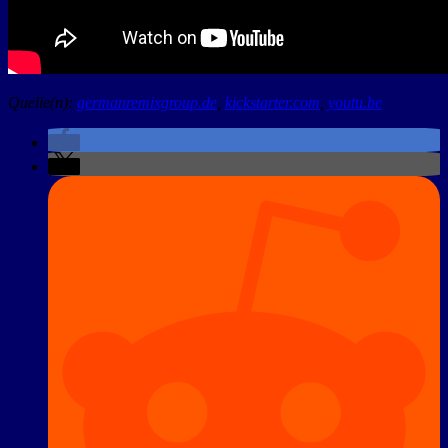
Quelle(n):
germanremixgroup.de
,
kickstarter.com
,
youtu.be