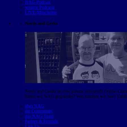
NAG-Podcast
weitere Podcasts
LIVE-Mitschnitte
Nerds and Geeks
Nerds and Geeks ist eine private non-profit Online-Co
haben wir NAG gegründet? Was machen wir hier? Erfahr
über NAG
die Community
das NAG-Team
Partner & Freunde
Link Us