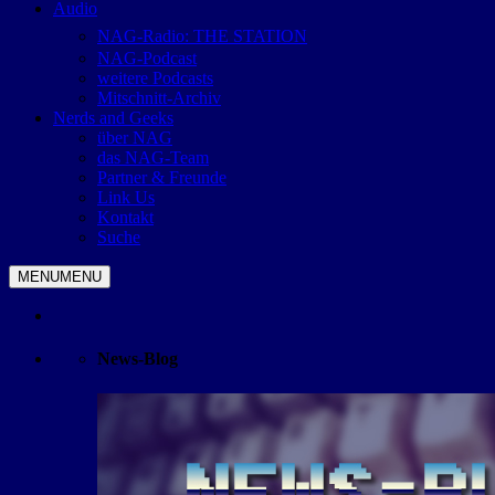
Audio
NAG-Radio: THE STATION
NAG-Podcast
weitere Podcasts
Mitschnitt-Archiv
Nerds and Geeks
über NAG
das NAG-Team
Partner & Freunde
Link Us
Kontakt
Suche
MENU
MENU
News-Blog