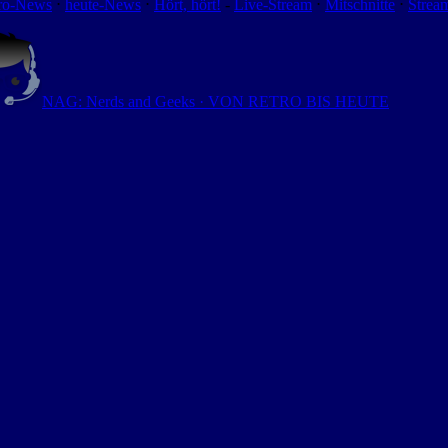
ro-News
⋅
heute-News
⋅
Hört, hört!
-
Live-Stream
⋅
Mitschnitte
⋅
Strea
NAG: Nerds and Geeks · VON RETRO BIS HEUTE