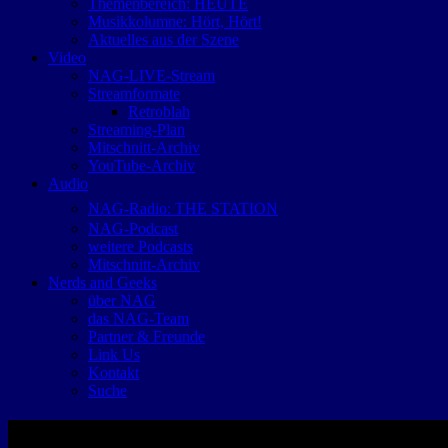
Themenbereich: HEUTE
Musikkolumne: Hört, Hört!
Aktuelles aus der Szene
Video
NAG-LIVE-Stream
Streamformate
Retroblah
Streaming-Plan
Mitschnitt-Archiv
YouTube-Archiv
Audio
NAG-Radio: THE STATION
NAG-Podcast
weitere Podcasts
Mitschnitt-Archiv
Nerds and Geeks
über NAG
das NAG-Team
Partner & Freunde
Link Us
Kontakt
Suche
RETRO – Musik