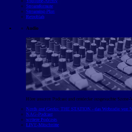
YouTube-Archiv
Streamformate
Streaming-Plan
Retroblah
Audio
Höre unseren Podcast und entdecke ausgesuchte Szene-
Nerds and Geeks: THE STATION - das Webradio von
NAG-Podcast
weitere Podcasts
LIVE-Mitschnitte