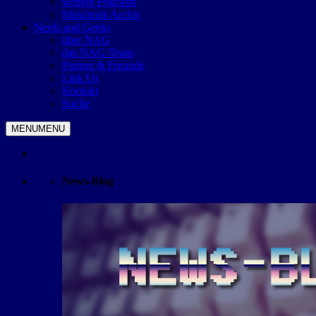
weitere Podcasts
Mitschnitt-Archiv
Nerds and Geeks
über NAG
das NAG-Team
Partner & Freunde
Link Us
Kontakt
Suche
MENU
MENU
News-Blog