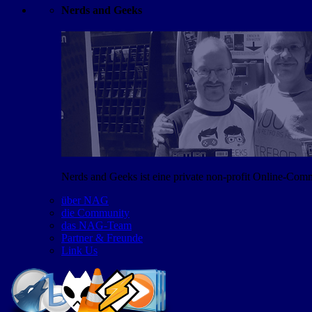
Nerds and Geeks
Nerds and Geeks ist eine private non-profit Online-Co
über NAG
die Community
das NAG-Team
Partner & Freunde
Link Us