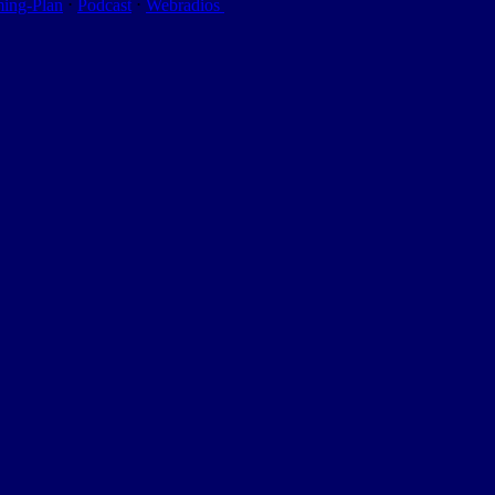
ming-Plan
⋅
Podcast
⋅
Webradios