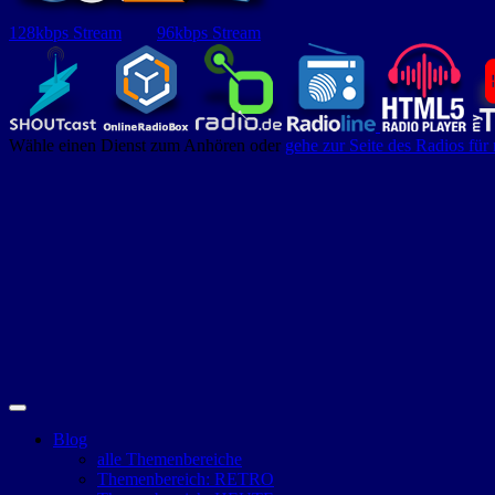
128kbps Stream
96kbps Stream
Wähle einen Dienst zum Anhören oder
gehe zur Seite des Radios für
Blog
alle Themenbereiche
Themenbereich: RETRO