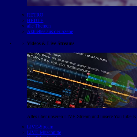
RETRO
HEUTE
alle Themen
Aktuelles aus der Szene
Videos & Live Streams
Alles über unseren LIVE-Stream und unsere YouTube-Kan
LIVE-Stream
LIVE-Mitschnitte