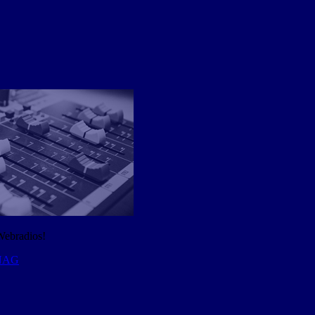
Webradios!
 NAG