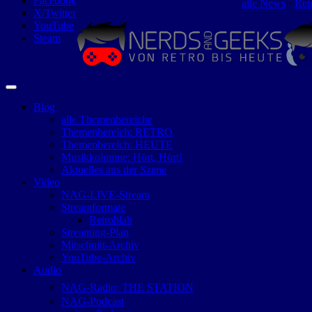
Facebook
alle News
⋅
Ret
X/Twitter
YouTube
Steam
Blog
alle Themenbereiche
Themenbereich: RETRO
Themenbereich: HEUTE
Musikkolumne: Hört, Hört!
Aktuelles aus der Szene
Video
NAG-LIVE-Stream
Streamformate
Retroblah
Streaming-Plan
Mitschnitt-Archiv
YouTube-Archiv
Audio
NAG-Radio: THE STATION
NAG-Podcast