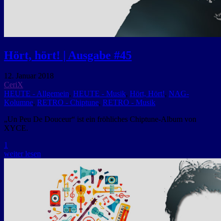
Hört, hört! | Ausgabe #45
12. Januar 2018
CeriX
HEUTE - Allgemein
,
HEUTE - Musik
,
Hört, Hört!
,
NAG-
Kolumne
,
RETRO - Chiptune
,
RETRO - Musik
„Un Peu De Douceur“ ist ein fröhliches Chiptune-Album von
XYCE.
1
weiter lesen