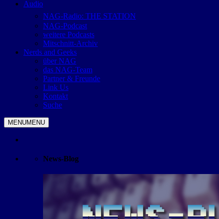
Audio
NAG-Radio: THE STATION
NAG-Podcast
weitere Podcasts
Mitschnitt-Archiv
Nerds and Geeks
über NAG
das NAG-Team
Partner & Freunde
Link Us
Kontakt
Suche
MENU
MENU
News-Blog