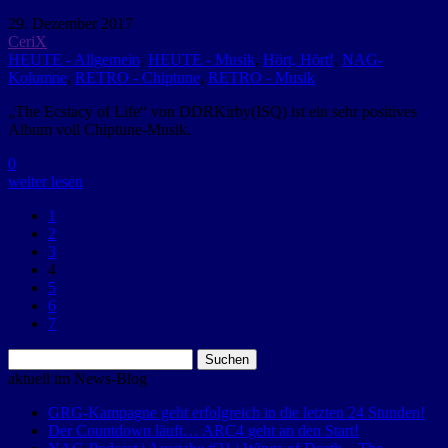
29. Dezember 2017
CeriX
HEUTE - Allgemein
,
HEUTE - Musik
,
Hört, Hört!
,
NAG-
Kolumne
,
RETRO - Chiptune
,
RETRO - Musik
„The Ecstacy of Life“ von DDRKirby(ISQ) ist ein sehr positives
Album voll Chiptune-Musik.
0
weiter lesen
1
2
3
4
5
6
7
Suchen
nach:
aktuell im News-Blog
GRG-Kampagne geht erfolgreich in die letzten 24 Stunden!
Der Countdown läuft… ARC4 geht an den Start!