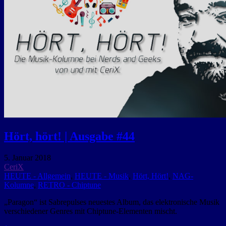
Hört, hört! | Ausgabe #44
5. Januar 2018
CeriX
HEUTE - Allgemein
,
HEUTE - Musik
,
Hört, Hört!
,
NAG-
Kolumne
,
RETRO - Chiptune
„Paragon“ ist Sabrepulses neuestes Album, das elektronische Musik
verschiedener Genres mit Chiptune-Elementen mischt.