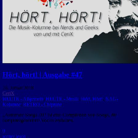
Hört, hört! | Ausgabe #47
26. Januar 2018
CeriX
HEUTE - Allgemein
,
HEUTE - Musik
,
Hört, Hört!
,
NAG-
Kolumne
,
RETRO - Chiptune
„Automate Songs .01“ ist eine Compilation von Songs, die
computergenerierte Vocals enthalten.
0
weiter lesen