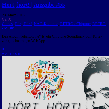
Hört, hört! | Ausgabe #55
23. März 2018
CeriX
Games
,
Hört, Hört!
,
NAG-Kolumne
,
RETRO - Chiptune
,
RETRO
- Musik
Das Album „eightbit.me“ ist ein Chiptune Soundtrack von Torley
zur gleichnamigen WebApp.
0
weiter lesen