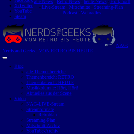
Facebook
alle News
⋅
Retro-News
⋅
heute-News
⋅
Hört, hört!
X/Twitter
-
Live-Stream
⋅
Mitschnitte
⋅
Streaming-Plan
⋅
YouTube
Podcast
⋅
Webradios
Steam
NAG:
Nerds and Geeks · VON RETRO BIS HEUTE
Blog
alle Themenbereiche
Themenbereich: RETRO
Themenbereich: HEUTE
Musikkolumne: Hört, Hört!
Aktuelles aus der Szene
Video
NAG-LIVE-Stream
Streamformate
Retroblah
Streaming-Plan
Mitschnitt-Archiv
YouTube-Archiv