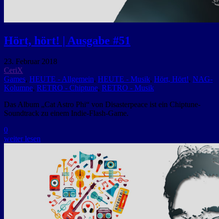
Hört, hört! | Ausgabe #51
23. Februar 2018
CeriX
Games
,
HEUTE - Allgemein
,
HEUTE - Musik
,
Hört, Hört!
,
NAG-
Kolumne
,
RETRO - Chiptune
,
RETRO - Musik
Das Album „Cat Astro Phi“ von Disasterpeace ist ein Chiptune-
Soundtrack zu einem Indie-Flash-Game.
0
weiter lesen