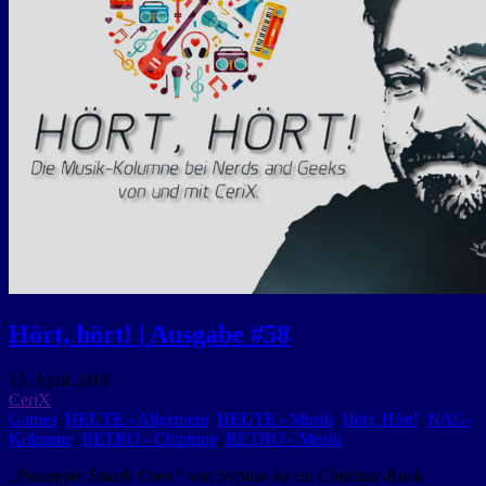
Hört, hört! | Ausgabe #58
13. April 2018
CeriX
Games
,
HEUTE - Allgemein
,
HEUTE - Musik
,
Hört, Hört!
,
NAG-
Kolumne
,
RETRO - Chiptune
,
RETRO - Musik
„Pineapple Smash Crew“ von Syphus ist ein Chiptune-Rock