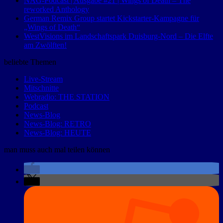
NAG-Podcast | Ausgabe #21 | Wings of Death – The
reworked Anthology
German Remix Group startet Kickstarter-Kampagne für
„Wings of Death“
WestVisions im Landschaftspark Duisburg-Nord – Die Elfte
am Zwölften!
beliebte Themen
Live-Stream
Mitschnitte
Webradio: THE STATION
Podcast
News-Blog
News-Blog: RETRO
News-Blog: HEUTE
man muss auch mal teilen können