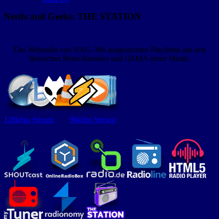
Nerds and Geeks: THE STATION
Das Webradio von NAG. Mit ausgesuchten Playlisten aus den
Bereichen Retro-Remixes und GEMA-freier Musik.
128kbps Stream
96kbps Stream