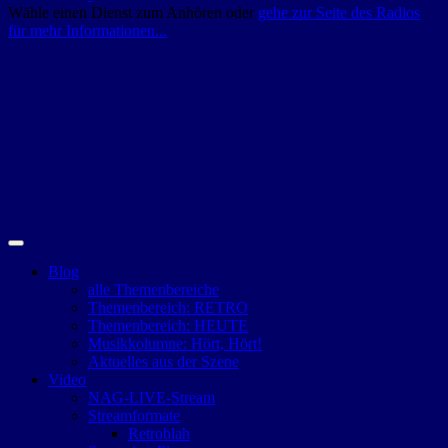
Wähle einen Dienst zum Anhören oder
gehe zur Seite des Radios
für mehr Informationen...
Blog
alle Themenbereiche
Themenbereich: RETRO
Themenbereich: HEUTE
Musikkolumne: Hört, Hört!
Aktuelles aus der Szene
Video
NAG-LIVE-Stream
Streamformate
Retroblah