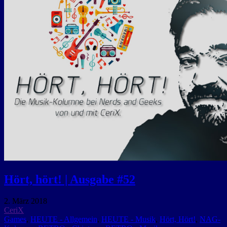
Hört, hört! | Ausgabe #52
2. März 2018
CeriX
Games
,
HEUTE - Allgemein
,
HEUTE - Musik
,
Hört, Hört!
,
NAG-