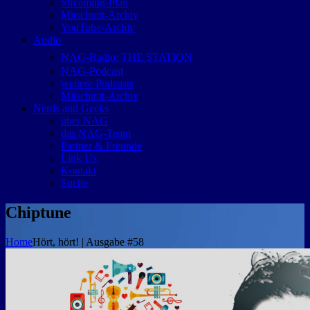
Streaming-Plan
Mitschnitt-Archiv
YouTube-Archiv
Audio
NAG-Radio: THE STATION
NAG-Podcast
weitere Podcasts
Mitschnitt-Archiv
Nerds and Geeks
über NAG
das NAG-Team
Partner & Freunde
Link Us
Kontakt
Suche
Chiptune
Home
Hört, hört! | Ausgabe #58