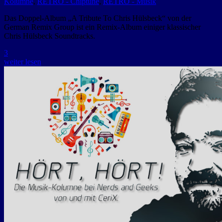
Kolumne
,
RETRO - Chiptune
,
RETRO - Musik
Das Doppel-Album „A Tribute To Chris Hülsbeck“ von der
German Remix Group ist ein Remix-Album einiger klassischer
Chris Hülsbeck Soundtracks.
3
weiter lesen