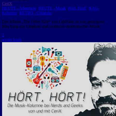
CeriX
HEUTE - Allgemein
,
HEUTE - Musik
,
Hört, Hört!
,
NAG-
Kolumne
,
RETRO - Chiptune
Das Album „The Other Side“ von LukHash ist eine gelungene
Mischung aus Chiptune und moderner elektronischer Musik.
2
weiter lesen