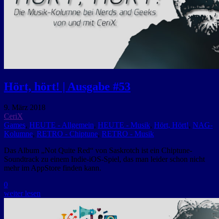
Hört, hört! | Ausgabe #53
9. März 2018
CeriX
Games
,
HEUTE - Allgemein
,
HEUTE - Musik
,
Hört, Hört!
,
NAG-
Kolumne
,
RETRO - Chiptune
,
RETRO - Musik
Das Album „Not Quite Red“ von Saskrotch ist ein Chiptune-
Soundtrack zu einem Indie-iOS-Spiel, das man leider schon nicht
mehr im AppStore finden kann.
0
weiter lesen