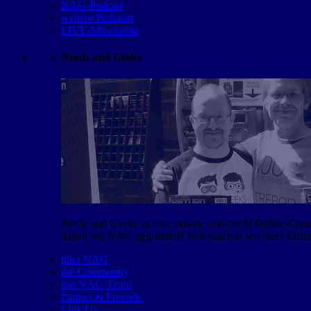
NAG-Podcast
weitere Podcasts
LIVE-Mitschnitte
Nerds and Geeks
Nerds and Geeks ist eine private non-profit Online-Co
haben wir NAG gegründet? Was machen wir hier? Erfahr
über NAG
die Community
das NAG-Team
Partner & Freunde
Link Us