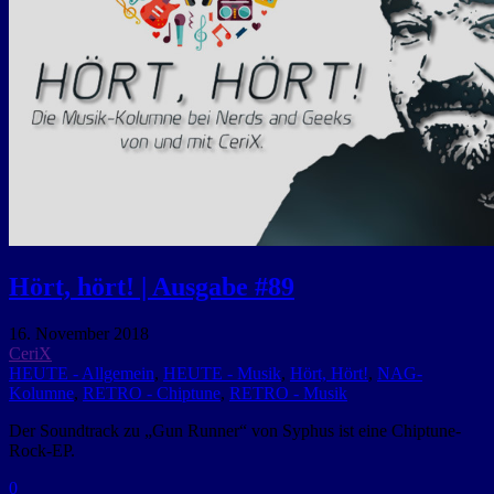
Hört, hört! | Ausgabe #89
16. November 2018
CeriX
HEUTE - Allgemein
,
HEUTE - Musik
,
Hört, Hört!
,
NAG-
Kolumne
,
RETRO - Chiptune
,
RETRO - Musik
Der Soundtrack zu „Gun Runner“ von Syphus ist eine Chiptune-
Rock-EP.
0