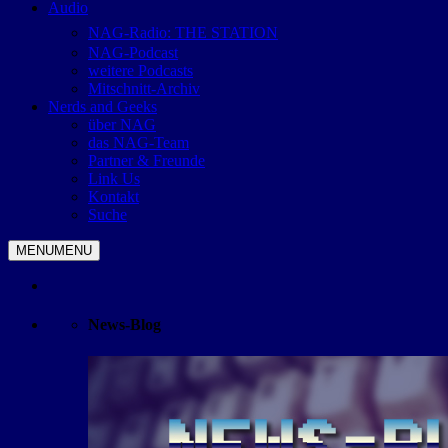
Audio
NAG-Radio: THE STATION
NAG-Podcast
weitere Podcasts
Mitschnitt-Archiv
Nerds and Geeks
über NAG
das NAG-Team
Partner & Freunde
Link Us
Kontakt
Suche
MENU
MENU
News-Blog