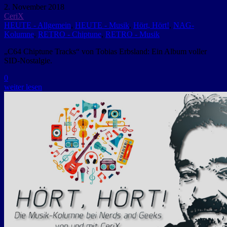
2. November 2018
CeriX
HEUTE - Allgemein
,
HEUTE - Musik
,
Hört, Hört!
,
NAG-
Kolumne
,
RETRO - Chiptune
,
RETRO - Musik
„C64 Chiptune Tracks“ von Tobias Erbsland: Ein Album voller
SID-Nostalgie.
0
weiter lesen