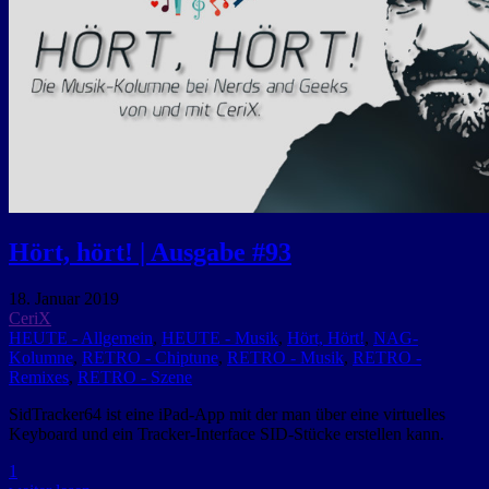
Hört, hört! | Ausgabe #93
18. Januar 2019
CeriX
HEUTE - Allgemein
,
HEUTE - Musik
,
Hört, Hört!
,
NAG-
Kolumne
,
RETRO - Chiptune
,
RETRO - Musik
,
RETRO -
Remixes
,
RETRO - Szene
SidTracker64 ist eine iPad-App mit der man über eine virtuelles
Keyboard und ein Tracker-Interface SID-Stücke erstellen kann.
1