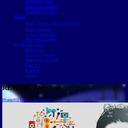
Streaming-Plan
Mitschnitt-Archiv
YouTube-Archiv
Audio
NAG-Radio: THE STATION
NAG-Podcast
weitere Podcasts
Mitschnitt-Archiv
Nerds and Geeks
über NAG
das NAG-Team
Partner & Freunde
Link Us
Kontakt
Suche
RETRO – Chiptune
Home
HEUTE - Allgemein