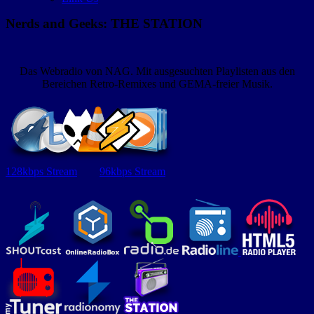
Nerds and Geeks: THE STATION
Das Webradio von NAG. Mit ausgesuchten Playlisten aus den
Bereichen Retro-Remixes und GEMA-freier Musik.
128kbps Stream
96kbps Stream