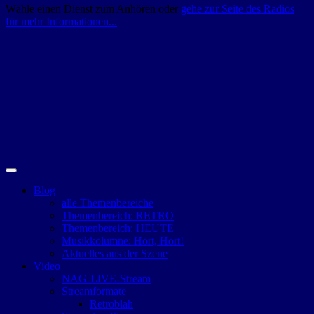
Wähle einen Dienst zum Anhören oder
gehe zur Seite des Radios
für mehr Informationen...
Blog
alle Themenbereiche
Themenbereich: RETRO
Themenbereich: HEUTE
Musikkolumne: Hört, Hört!
Aktuelles aus der Szene
Video
NAG-LIVE-Stream
Streamformate
Retroblah