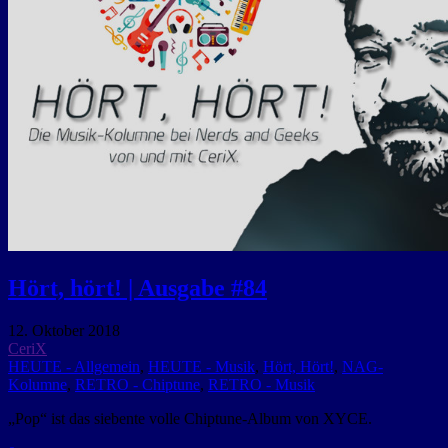
Hört, hört! | Ausgabe #84
12. Oktober 2018
CeriX
HEUTE - Allgemein
,
HEUTE - Musik
,
Hört, Hört!
,
NAG-
Kolumne
,
RETRO - Chiptune
,
RETRO - Musik
„Pop“ ist das siebente volle Chiptune-Album von XYCE.