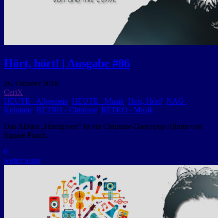
Hört, hört! | Ausgabe #86
26. Oktober 2018
CeriX
HEUTE - Allgemein
,
HEUTE - Musik
,
Hört, Hört!
,
NAG-
Kolumne
,
RETRO - Chiptune
,
RETRO - Musik
Das Album „Hurrigwen“ ist ein Chiptune-Dancepop Album von
Square Punch.
0
weiter lesen