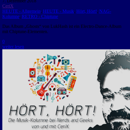
7. Dezember 2018
CeriX
HEUTE - Allgemein
,
HEUTE - Musik
,
Hört, Hört!
,
NAG-
Kolumne
,
RETRO - Chiptune
Das Album „Ghosts“ von LukHash ist ein Electro-Dance-Album
mit Chiptune-Elementen.
0
weiter lesen