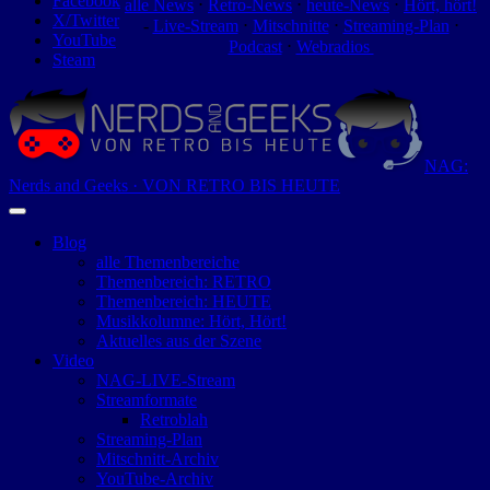
Facebook
alle News
⋅
Retro-News
⋅
heute-News
⋅
Hört, hört!
X/Twitter
-
Live-Stream
⋅
Mitschnitte
⋅
Streaming-Plan
⋅
YouTube
Podcast
⋅
Webradios
Steam
NAG:
Nerds and Geeks · VON RETRO BIS HEUTE
Blog
alle Themenbereiche
Themenbereich: RETRO
Themenbereich: HEUTE
Musikkolumne: Hört, Hört!
Aktuelles aus der Szene
Video
NAG-LIVE-Stream
Streamformate
Retroblah
Streaming-Plan
Mitschnitt-Archiv
YouTube-Archiv