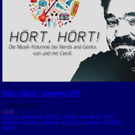
Hört, hört! | Ausgabe #95
15. Februar 2019
CeriX
HEUTE - Allgemein
,
HEUTE - Musik
,
Hört, Hört!
,
NAG-
Kolumne
,
RETRO - Chiptune
,
RETRO - Konsolen
,
RETRO -
Musik