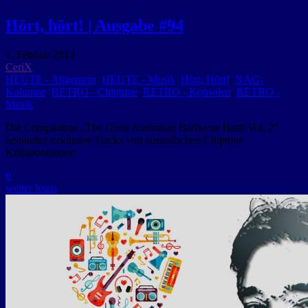
Hört, hört! | Ausgabe #94
1. Februar 2019
CeriX
HEUTE - Allgemein
,
HEUTE - Musik
,
Hört, Hört!
,
NAG-
Kolumne
,
RETRO - Chiptune
,
RETRO - Konsolen
,
RETRO -
Musik
Die Compilation „The Great Australian Barbecue Bash Vol. 2“
beinhaltet exklusive Tracks von australischen Chiptune
Kollaborationen.
0
weiter lesen