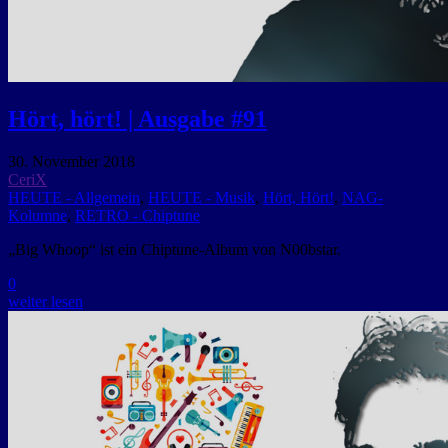
Hört, hört! | Ausgabe #91
30. November 2018
CeriX
HEUTE - Allgemein
,
HEUTE - Musik
,
Hört, Hört!
,
NAG-
Kolumne
,
RETRO - Chiptune
„Big Whoop“ ist ein Chiptune-Album von N00bstar.
0
weiter lesen