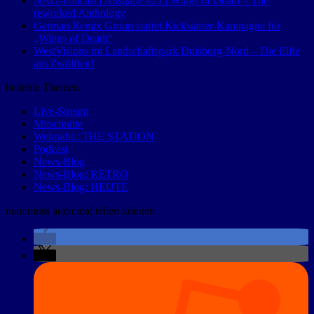
NAG-Podcast | Ausgabe #21 | Wings of Death – The
reworked Anthology
German Remix Group startet Kickstarter-Kampagne für
„Wings of Death“
WestVisions im Landschaftspark Duisburg-Nord – Die Elfte
am Zwölften!
beliebte Themen
Live-Stream
Mitschnitte
Webradio: THE STATION
Podcast
News-Blog
News-Blog: RETRO
News-Blog: HEUTE
man muss auch mal teilen können