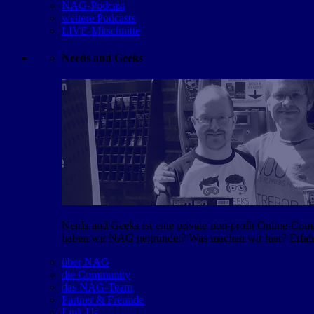
NAG-Podcast
weitere Podcasts
LIVE-Mitschnitte
Nerds and Geeks
Nerds and Geeks ist eine private non-profit Online-Co
haben wir NAG gegründet? Was machen wir hier? Erfahr
über NAG
die Community
das NAG-Team
Partner & Freunde
Link Us