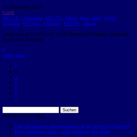
28. September 2018
CeriX
HEUTE - Allgemein
,
HEUTE - Musik
,
Hört, Hört!
,
NAG-
Kolumne
,
RETRO - Chiptune
,
RETRO - Musik
„Astronaut in Cyber Love“ ist ein Gameboy-Chiptune Album mit
Vocals von Tronimal.
0
weiter lesen
1
2
3
4
5
6
7
Suchen
nach:
aktuell im News-Blog
GRG-Kampagne geht erfolgreich in die letzten 24 Stunden!
Der Countdown läuft… ARC4 geht an den Start!