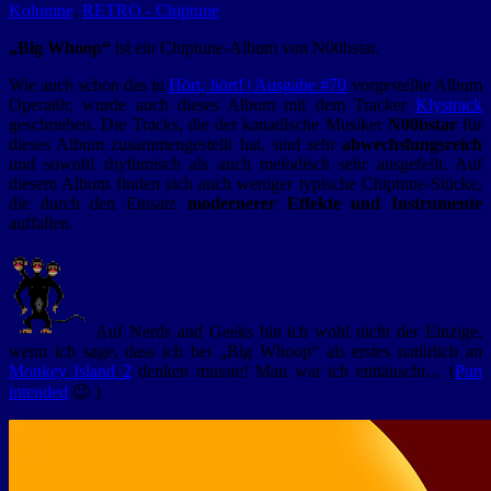
Kolumne
,
RETRO - Chiptune
„Big Whoop“
ist ein Chiptune-Album von N00bstar.
Wie auch schon das in
Hört, hört! | Ausgabe #70
vorgestellte Album
Operat0r, wurde auch dieses Album mit dem Tracker
Klystrack
geschrieben. Die Tracks, die der kanadische Musiker
N00bstar
für
dieses Album zusammengestellt hat, sind sehr
abwechslungsreich
und sowohl rhythmisch als auch melodisch sehr ausgefeilt. Auf
diesem Album finden sich auch weniger typische Chiptune-Stücke,
die durch den Einsatz
modernerer Effekte und Instrumente
auffallen.
Auf Nerds and Geeks bin ich wohl nicht der Einzige,
wenn ich sage, dass ich bei „Big Whoop“ als erstes natürlich an
Monkey Island 2
denken musste! Man war ich enttäuscht… (
Pun
intended
😉 )