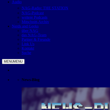
Audio
NAG-Radio: THE STATION
NAG-Podcast
weitere Podcasts
Mitschnitt-Archiv
Nerds and Geeks
über NAG
das NAG-Team
Partner & Freunde
Link Us
Kontakt
Suche
MENU
MENU
News-Blog