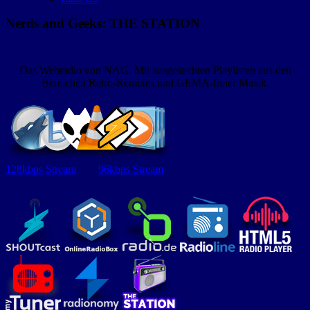
Nerds and Geeks: THE STATION
Das Webradio von NAG. Mit ausgesuchten Playlisten aus den
Bereichen Retro-Remixes und GEMA-freier Musik.
128kbps Stream
96kbps Stream