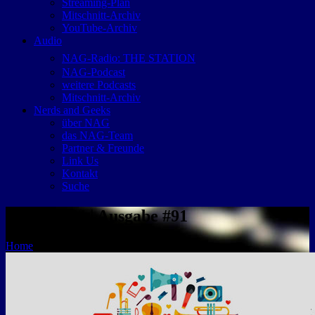
Streaming-Plan
Mitschnitt-Archiv
YouTube-Archiv
Audio
NAG-Radio: THE STATION
NAG-Podcast
weitere Podcasts
Mitschnitt-Archiv
Nerds and Geeks
über NAG
das NAG-Team
Partner & Freunde
Link Us
Kontakt
Suche
Hört, hört! | Ausgabe #91
Home
Hört, hört! | Ausgabe #91