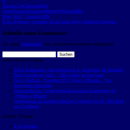
0
Amiga
C64
Chiptune
Hört
Hört
Klystrack
Kolumne
Musik
N00bstar
NES
Hört, hört! | Ausgabe #90
NAG-Podcast | Ausgabe #6 mit Gast Joerg „Nafcom“ Droege
Schreibe einen Kommentar
Du musst
angemeldet
sein, um einen Kommentar abzugeben.
Suchen
nach:
aktuell im News-Blog
GRG-Kampagne geht erfolgreich in die letzten 24 Stunden!
Der Countdown läuft… ARC4 geht an den Start!
NAG-Podcast | Ausgabe #21 | Wings of Death – The
reworked Anthology
German Remix Group startet Kickstarter-Kampagne für
„Wings of Death“
WestVisions im Landschaftspark Duisburg-Nord – Die Elfte
am Zwölften!
beliebte Themen
Live-Stream