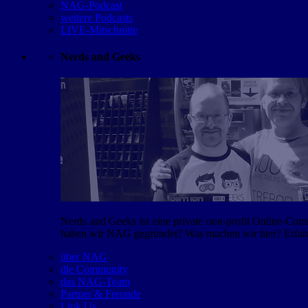
NAG-Podcast
weitere Podcasts
LIVE-Mitschnitte
Nerds and Geeks
Nerds and Geeks ist eine private non-profit Online-Co
haben wir NAG gegründet? Was machen wir hier? Erfahr
über NAG
die Community
das NAG-Team
Partner & Freunde
Link Us