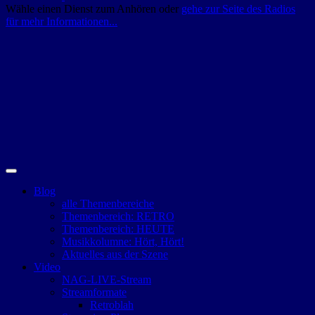
Wähle einen Dienst zum Anhören oder
gehe zur Seite des Radios
für mehr Informationen...
Blog
alle Themenbereiche
Themenbereich: RETRO
Themenbereich: HEUTE
Musikkolumne: Hört, Hört!
Aktuelles aus der Szene
Video
NAG-LIVE-Stream
Streamformate
Retroblah