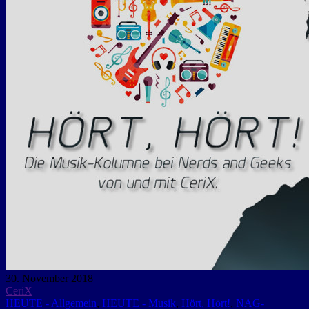
30. November 2018
CeriX
HEUTE - Allgemein
,
HEUTE - Musik
,
Hört, Hört!
,
NAG-