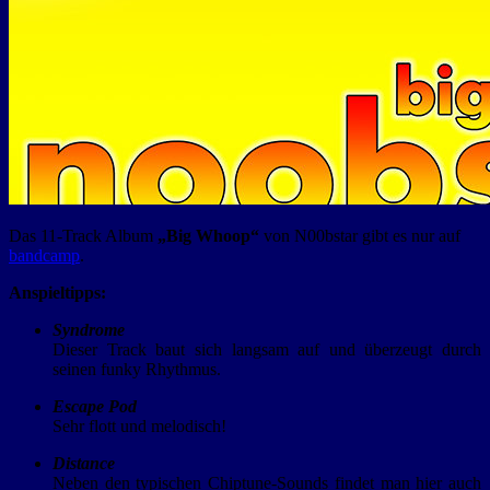
Das 11-Track Album
„Big Whoop“
von N00bstar gibt es nur auf
bandcamp
.
Anspieltipps
:
Syndrome
Dieser Track baut sich langsam auf und überzeugt durch
seinen funky Rhythmus.
Escape Pod
Sehr flott und melodisch!
Distance
Neben den typischen Chiptune-Sounds findet man hier auch