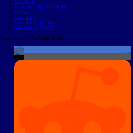
Mitschnitte
Webradio: THE STATION
Podcast
News-Blog
News-Blog: RETRO
News-Blog: HEUTE
man muss auch mal teilen können