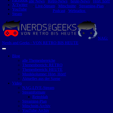
Facebook
alle News
⋅
Retro-News
⋅
heute-News
⋅
Hört, hört!
X/Twitter
-
Live-Stream
⋅
Mitschnitte
⋅
Streaming-Plan
⋅
YouTube
Podcast
⋅
Webradios
Steam
NAG:
Nerds and Geeks · VON RETRO BIS HEUTE
Blog
alle Themenbereiche
Themenbereich: RETRO
Themenbereich: HEUTE
Musikkolumne: Hört, Hört!
Aktuelles aus der Szene
Video
NAG-LIVE-Stream
Streamformate
Retroblah
Streaming-Plan
Mitschnitt-Archiv
YouTube-Archiv