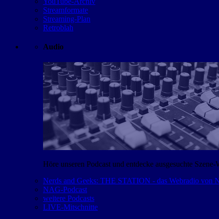
YouTube-Archiv
Streamformate
Streaming-Plan
Retroblah
Audio
Höre unseren Podcast und entdecke ausgesuchte Szene-
Nerds and Geeks: THE STATION - das Webradio von
NAG-Podcast
weitere Podcasts
LIVE-Mitschnitte