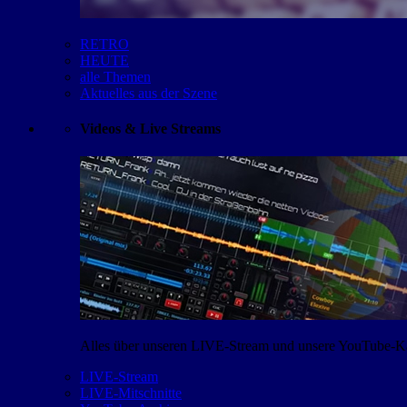
RETRO
HEUTE
alle Themen
Aktuelles aus der Szene
Videos & Live Streams
Alles über unseren LIVE-Stream und unsere YouTube-Kan
LIVE-Stream
LIVE-Mitschnitte