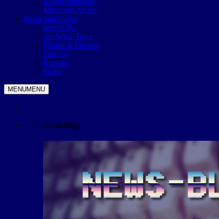
weitere Podcasts
Mitschnitt-Archiv
Nerds and Geeks
über NAG
das NAG-Team
Partner & Freunde
Link Us
Kontakt
Suche
MENU
MENU
News-Blog