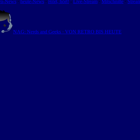
ro-News
⋅
heute-News
⋅
Hört, hört!
-
Live-Stream
⋅
Mitschnitte
⋅
Strea
NAG: Nerds and Geeks · VON RETRO BIS HEUTE