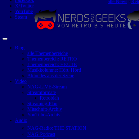
Facebook
alle News
⋅
Ret
X/Twitter
YouTube
Steam
Blog
alle Themenbereiche
Themenbereich: RETRO
Themenbereich: HEUTE
Musikkolumne: Hört, Hört!
Aktuelles aus der Szene
Video
NAG-LIVE-Stream
Streamformate
Retroblah
Streaming-Plan
Mitschnitt-Archiv
YouTube-Archiv
Audio
NAG-Radio: THE STATION
NAG-Podcast