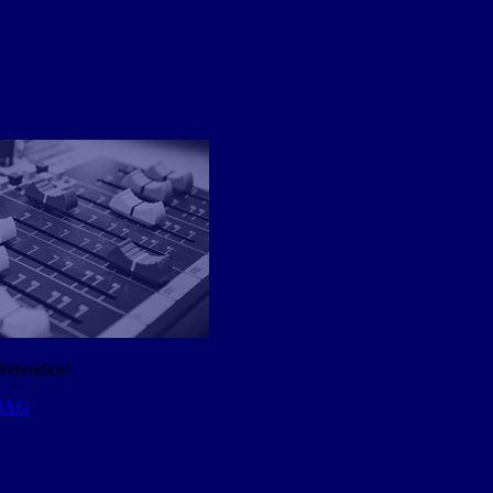
Webradios!
 NAG