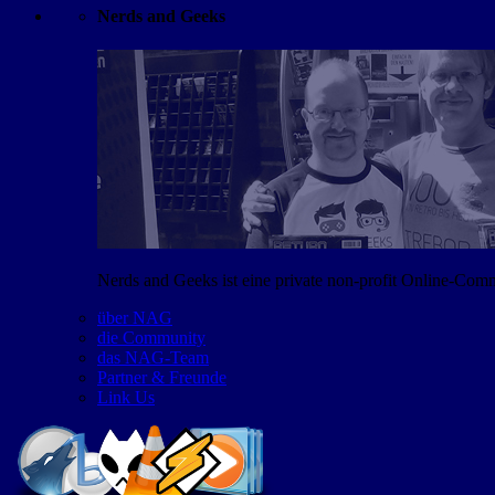
Nerds and Geeks
Nerds and Geeks ist eine private non-profit Online-Co
über NAG
die Community
das NAG-Team
Partner & Freunde
Link Us