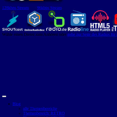
128kbps Stream
96kbps Stream
Wähle einen Dienst zum Anhören oder
gehe zur Seite des Radios für
Blog
alle Themenbereiche
Themenbereich: RETRO