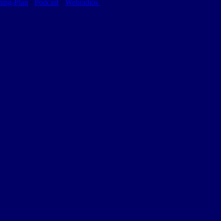
ming-Plan
⋅
Podcast
⋅
Webradios