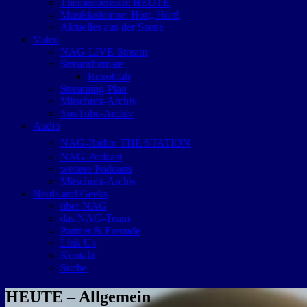
Themenbereich: HEUTE
Musikkolumne: Hört, Hört!
Aktuelles aus der Szene
Video
NAG-LIVE-Stream
Streamformate
Retroblah
Streaming-Plan
Mitschnitt-Archiv
YouTube-Archiv
Audio
NAG-Radio: THE STATION
NAG-Podcast
weitere Podcasts
Mitschnitt-Archiv
Nerds and Geeks
über NAG
das NAG-Team
Partner & Freunde
Link Us
Kontakt
Suche
HEUTE – Allgemein