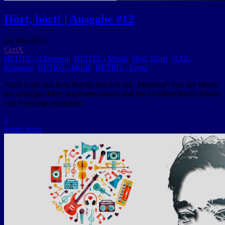
Hört, hört! | Ausgabe #12
26. Mai 2017
CeriX
HEUTE - Allgemein
,
HEUTE - Musik
,
Hört, Hört!
,
NAG-
Kolumne
,
RETRO - Musik
,
RETRO - Szene
Auch Coda aka Ken Snyder hat sich mit „Minimap“ von der Musik
der achtziger Jahre inspirieren lassen und ein wunderschönes Album
von Popsongs produziert.
1
weiter lesen