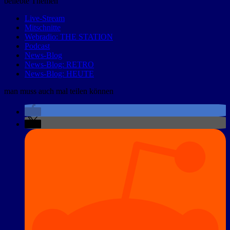
beliebte Themen
Live-Stream
Mitschnitte
Webradio: THE STATION
Podcast
News-Blog
News-Blog: RETRO
News-Blog: HEUTE
man muss auch mal teilen können