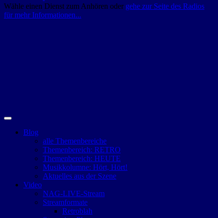
Wähle einen Dienst zum Anhören oder
gehe zur Seite des Radios
für mehr Informationen...
Blog
alle Themenbereiche
Themenbereich: RETRO
Themenbereich: HEUTE
Musikkolumne: Hört, Hört!
Aktuelles aus der Szene
Video
NAG-LIVE-Stream
Streamformate
Retroblah