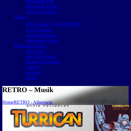
Streaming-Plan
Mitschnitt-Archiv
YouTube-Archiv
Audio
NAG-Radio: THE STATION
NAG-Podcast
weitere Podcasts
Mitschnitt-Archiv
Nerds and Geeks
über NAG
das NAG-Team
Partner & Freunde
Link Us
Kontakt
Suche
RETRO – Musik
Home
RETRO - Allgemein