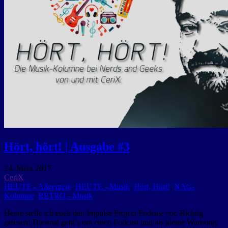
Hört, hört! | Ausgabe #3
24. März 2017
CeriX
HEUTE - Allgemein
,
HEUTE - Musik
,
Hört, Hört!
,
NAG-
Kolumne
,
RETRO - Musik
Heute stelle ich euch den Impulse Project Podcast vor. Richtig
gelesen! Diesmal geht’s um einen Podcast und als kleine Warnung: