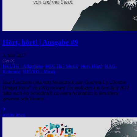
Hört, hört! | Ausgabe #9
5. Mai 2017
CeriX
HEUTE - Allgemein
,
HEUTE - Musik
,
Hört, Hört!
,
NAG-
Kolumne
,
RETRO - Musik
Jake Kaufmans (aka virt) Soundtrack zum Beat’em Up „Double
Dragon Neon“ von Wayforward Technologies aus dem Jahr 2012
hätte auch ein Soundtrack zu einem Actionfilm in den 80ern
gewesen sein können.
0
weiter lesen