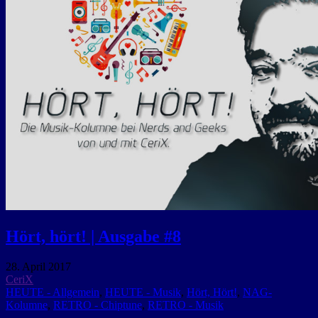
Hört, hört! | Ausgabe #8
28. April 2017
CeriX
HEUTE - Allgemein
,
HEUTE - Musik
,
Hört, Hört!
,
NAG-
Kolumne
,
RETRO - Chiptune
,
RETRO - Musik