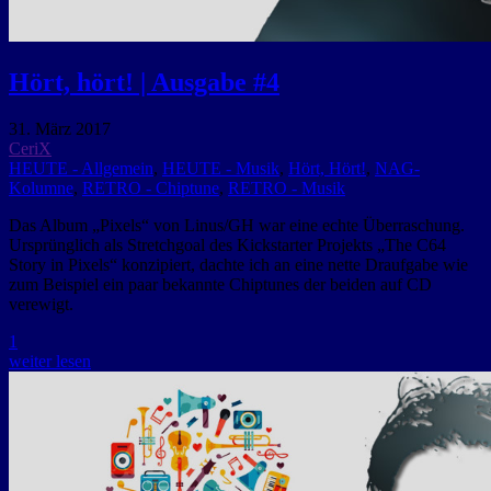
Hört, hört! | Ausgabe #4
31. März 2017
CeriX
HEUTE - Allgemein
,
HEUTE - Musik
,
Hört, Hört!
,
NAG-
Kolumne
,
RETRO - Chiptune
,
RETRO - Musik
Das Album „Pixels“ von Linus/GH war eine echte Überraschung.
Ursprünglich als Stretchgoal des Kickstarter Projekts „The C64
Story in Pixels“ konzipiert, dachte ich an eine nette Draufgabe wie
zum Beispiel ein paar bekannte Chiptunes der beiden auf CD
verewigt.
1
weiter lesen