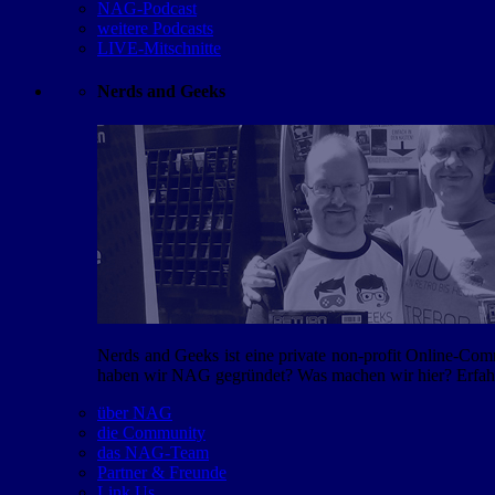
NAG-Podcast
weitere Podcasts
LIVE-Mitschnitte
Nerds and Geeks
Nerds and Geeks ist eine private non-profit Online-Co
haben wir NAG gegründet? Was machen wir hier? Erfahr
über NAG
die Community
das NAG-Team
Partner & Freunde
Link Us