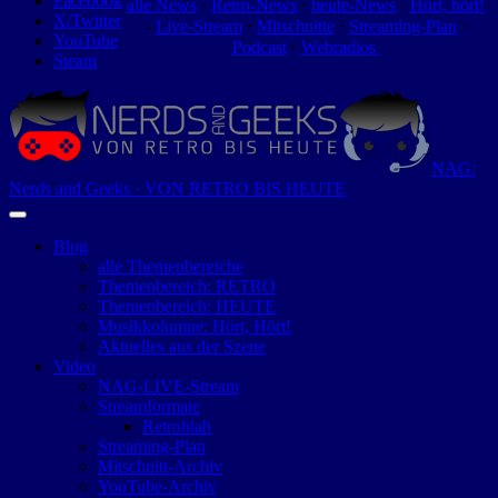
Facebook
alle News
⋅
Retro-News
⋅
heute-News
⋅
Hört, hört!
X/Twitter
-
Live-Stream
⋅
Mitschnitte
⋅
Streaming-Plan
⋅
YouTube
Podcast
⋅
Webradios
Steam
NAG:
Nerds and Geeks · VON RETRO BIS HEUTE
Blog
alle Themenbereiche
Themenbereich: RETRO
Themenbereich: HEUTE
Musikkolumne: Hört, Hört!
Aktuelles aus der Szene
Video
NAG-LIVE-Stream
Streamformate
Retroblah
Streaming-Plan
Mitschnitt-Archiv
YouTube-Archiv