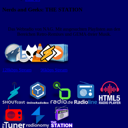
Nerds and Geeks: THE STATION
Das Webradio von NAG. Mit ausgesuchten Playlisten aus den
Bereichen Retro-Remixes und GEMA-freier Musik.
128kbps Stream
96kbps Stream