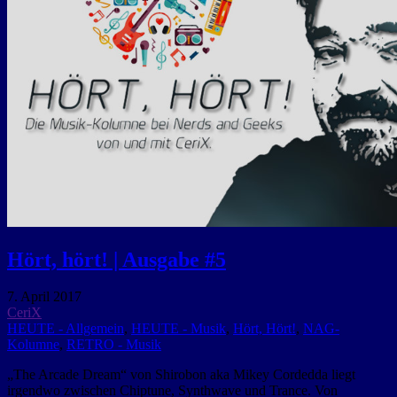
Hört, hört! | Ausgabe #5
7. April 2017
CeriX
HEUTE - Allgemein
,
HEUTE - Musik
,
Hört, Hört!
,
NAG-
Kolumne
,
RETRO - Musik
„The Arcade Dream“ von Shirobon aka Mikey Cordedda liegt
irgendwo zwischen Chiptune, Synthwave und Trance. Von