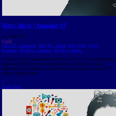
Hört, hört! | Ausgabe #7
21. April 2017
CeriX
HEUTE - Allgemein
,
HEUTE - Musik
,
Hört, Hört!
,
NAG-
Kolumne
,
RETRO - Chiptune
,
RETRO - Musik
Auf dem Album „Sound.Interface.Device Vol. 1“ ist eine Sammlung
originaler SID Stücke von Thomas Detert zu finden. Das sind
Oldschool-C64-Chiptunes, die das Herz eines jeden Fans des SID
höher schlagen lassen.
3
weiter lesen