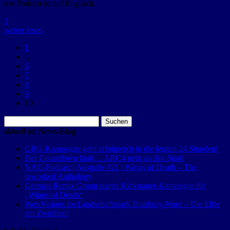
der Podcast ist auf Englisch.
3
weiter lesen
1
…
6
7
8
9
10
Suchen
nach:
aktuell im News-Blog
GRG-Kampagne geht erfolgreich in die letzten 24 Stunden!
Der Countdown läuft… ARC4 geht an den Start!
NAG-Podcast | Ausgabe #21 | Wings of Death – The
reworked Anthology
German Remix Group startet Kickstarter-Kampagne für
„Wings of Death“
WestVisions im Landschaftspark Duisburg-Nord – Die Elfte
am Zwölften!