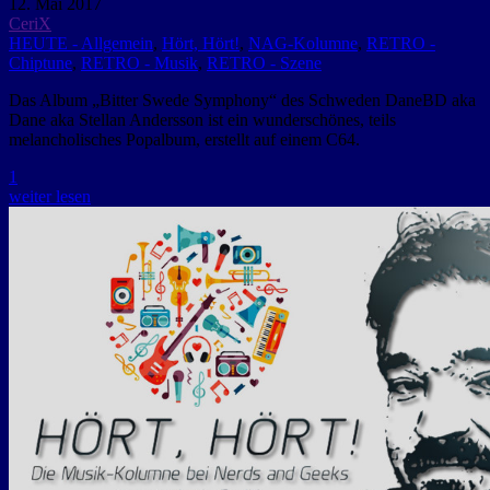
12. Mai 2017
CeriX
HEUTE - Allgemein
,
Hört, Hört!
,
NAG-Kolumne
,
RETRO -
Chiptune
,
RETRO - Musik
,
RETRO - Szene
Das Album „Bitter Swede Symphony“ des Schweden DaneBD aka
Dane aka Stellan Andersson ist ein wunderschönes, teils
melancholisches Popalbum, erstellt auf einem C64.
1
weiter lesen