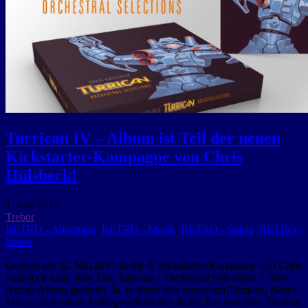
Turrican IV – Album ist Teil der neuen
Kickstarter-Kampagne von Chris
Hülsbeck!
1. Juni 2017
Trebor
RETRO - Allgemein
,
RETRO - Musik
,
RETRO - Spiele
,
RETRO -
Szene
Gestern am 31. Mai 2017 ist die 4. Kickstarter-Kampagne von Chris
Hülsbeck unter dem Titel Turrican – Orchestral Selections + New
Amiga Album gestartet. Ja, es dreht sich erneut um Turrican, dieses
Mal ist aber etwas Außergewöhnliches dabei: Ein virtuelles Turrican