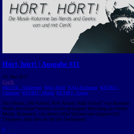
Hört, hört! | Ausgabe #11
19. Mai 2017
CeriX
HEUTE - Allgemein
,
Hört, Hört!
,
NAG-Kolumne
,
RETRO -
Chiptune
,
RETRO - Musik
,
RETRO - Szene
Das Album „Old School, New School, High School“ von Brandon
Walsh aka Daniel Wressle ist eine gelungene Mischung aus Studio
Musik, Remasters von älteren Mod Stücken und original C64
Chiptunes, aber alles im Stil der Demoszene.
0