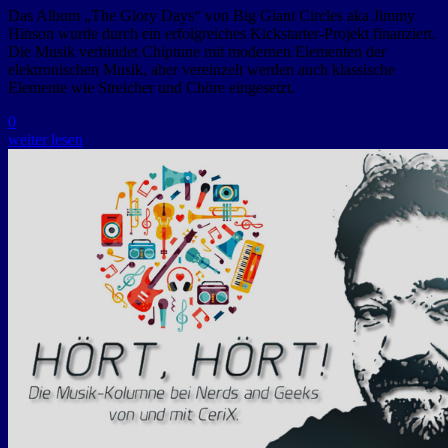
Das Album „The Glory Days“ von Big Giant Circles aka Jimmy
Hinson wurde durch ein erfolgreiches Kickstarter-Projekt finanziert.
Die Musik verbindet Chiptune mit modernen Elementen der
elektronischen Musik, aber vereinzelt werden auch klassische
Elemente wie Streicher und Chöre eingesetzt.
0
weiter lesen