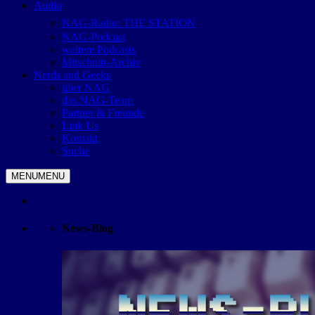
Audio
NAG-Radio: THE STATION
NAG-Podcast
weitere Podcasts
Mitschnitt-Archiv
Nerds and Geeks
über NAG
das NAG-Team
Partner & Freunde
Link Us
Kontakt
Suche
MENU
MENU
News-Blog