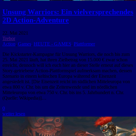
Unsung Warriors: Ein vielversprechendes
2D Action-Adventure
22. Mai 2021
Trebor
Action
,
Games
,
HEUTE - GAMES
,
Plattformer
Die Kickstarter-Kampagne für Unsung Warriors, die noch bis zum
25. Mai 2021 läuft, hat ihren Zielbetrag von 15.000 € zwar schon
erreicht, dennoch will ich euch hier an dieser Stelle erneut auf dieses
Story-getriebene Action-Plattformspiel aufmerksam machen, dessen
Szenario in einem keltischen Europa während der Eisenzeit
angesiedelt ist. [Die Eisenzeit reicht im südlichen Mitteleuropa von
etwa 800 v. Chr. bis um die Zeitenwende und im nördlichen
Mitteleuropa von etwa 750 v. Chr. bis ins 5. Jahrhundert n. Chr.
(Quelle: Wikipedia)]…
0
weiter lesen