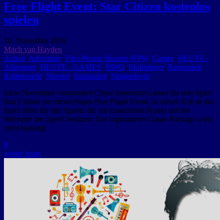
Free Flight Event: Star Citizen kostenlos
spielen
16. November 2018
Mitch van Hayden
Action
,
Adventure
,
First Person Shooter (FPS)
,
Games
,
HEUTE -
Allgemein
,
HEUTE - GAMES
,
MMO
,
Multiplayer
,
Rennspiele
,
Rollenspiele
,
Shooter
,
Simulation
,
Singleplayer
Ende November veranstaltet Cloud Imperium Games für sein Spiel
Star Citizen ein einwöchiges Free Flight Event. In dieser Zeit ist das
Spiel offen für alle Spieler die ein kostenloses Konto auf der
Webseite des Spiels besitzen. Ein sogenanntes Game-Package wird
nicht benötigt.
0
weiter lesen