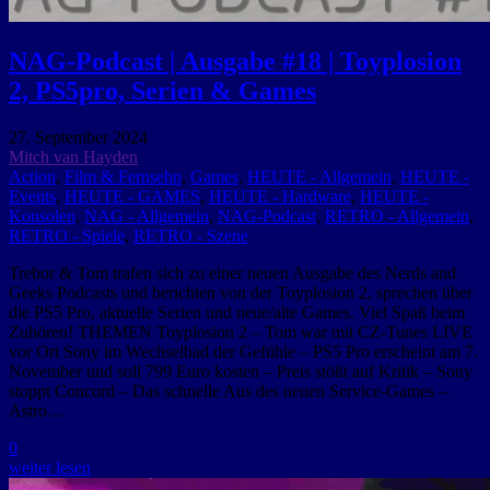
NAG-Podcast | Ausgabe #18 | Toyplosion
2, PS5pro, Serien & Games
27. September 2024
Mitch van Hayden
Action
,
Film & Fernsehn
,
Games
,
HEUTE - Allgemein
,
HEUTE -
Events
,
HEUTE - GAMES
,
HEUTE - Hardware
,
HEUTE -
Konsolen
,
NAG - Allgemein
,
NAG-Podcast
,
RETRO - Allgemein
,
RETRO - Spiele
,
RETRO - Szene
Trebor & Tom trafen sich zu einer neuen Ausgabe des Nerds and
Geeks Podcasts und berichten von der Toyplosion 2, sprechen über
die PS5 Pro, aktuelle Serien und neue/alte Games. Viel Spaß beim
Zuhören! THEMEN Toyplosion 2 – Tom war mit CZ-Tunes LIVE
vor Ort Sony im Wechselbad der Gefühle – PS5 Pro erscheint am 7.
November und soll 799 Euro kosten – Preis stößt auf Kritik – Sony
stoppt Concord – Das schnelle Aus des neuen Service-Games –
Astro…
0
weiter lesen