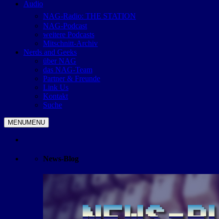
Audio
NAG-Radio: THE STATION
NAG-Podcast
weitere Podcasts
Mitschnitt-Archiv
Nerds and Geeks
über NAG
das NAG-Team
Partner & Freunde
Link Us
Kontakt
Suche
MENU
MENU
News-Blog