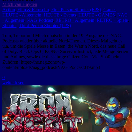
Mitch van Hayden
Action
,
Film & Fernsehn
,
First Person Shooter (FPS)
,
Games
,
HEUTE - Allgemein
,
HEUTE - Events
,
HEUTE - GAMES
,
NAG
- Allgemein
,
NAG-Podcast
,
RETRO - Allgemein
,
RETRO - Spiele
,
Shooter
,
Third Person Shooter (TPS)
Tom, Trebor und Mitch quatschen in der 19. Ausgabe des NAG-
Podcasts wieder über aktuelle Nerd-Themen. Dieses Mal geht es
u.a. um die Spiele Messe in Essen, die Watt’n Nörd, das neue Call
of Duty: Black Ops 6, KONG Survivor Instinct, jede Menge Serien
und Animes, sowie die diesjährige Citizen Con. Viel Spaß beim
Zuhören! https://the.nag.zone/wp-
content/uploads/nag_podcast/NAG-Podcast019.mp3
0
weiter lesen