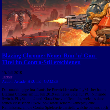
Blazing Chrome: Neuer Run ’n’ Gun-
Titel im Contra-Stil erschienen
15. Juli 2019
Trebor
Action
,
Arcade
,
HEUTE - GAMES
Das unabhängige brasilianische Entwicklerstudio JoyMasher hat mit
Blazing Chrome am 11. Juli 2019 ein neues Spiel für PC, Nintendo
Switch, PlayStation 4 und Xbox One veröffentlicht, welches durch
seinen klassischen Pixel-Look sowie seinem Gameplay eine
Reminiszenz an die Contra-Spieleserie darstellt, welche bei uns auch