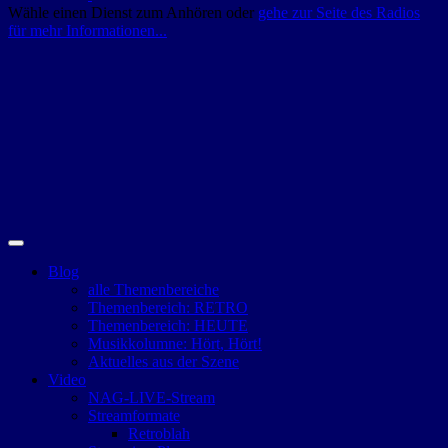
Wähle einen Dienst zum Anhören oder
gehe zur Seite des Radios
für mehr Informationen...
Blog
alle Themenbereiche
Themenbereich: RETRO
Themenbereich: HEUTE
Musikkolumne: Hört, Hört!
Aktuelles aus der Szene
Video
NAG-LIVE-Stream
Streamformate
Retroblah