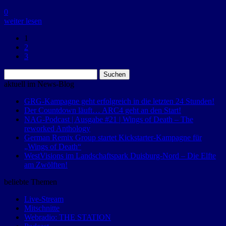
0
weiter lesen
1
2
3
Suchen
nach:
aktuell im News-Blog
GRG-Kampagne geht erfolgreich in die letzten 24 Stunden!
Der Countdown läuft… ARC4 geht an den Start!
NAG-Podcast | Ausgabe #21 | Wings of Death – The
reworked Anthology
German Remix Group startet Kickstarter-Kampagne für
„Wings of Death“
WestVisions im Landschaftspark Duisburg-Nord – Die Elfte
am Zwölften!
beliebte Themen
Live-Stream
Mitschnitte
Webradio: THE STATION