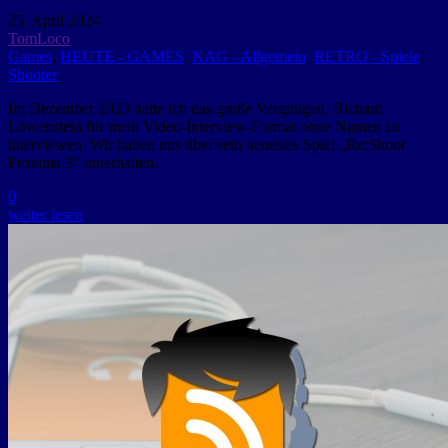
25. April 2024
TomLoco
Games
,
HEUTE - GAMES
,
NAG - Allgemein
,
RETRO - Spiele
,
Shooter
Im Dezember 2023 hatte ich das große Vergnügen, Richard
Löwenstein für mein Video-Interview-Format ohne Namen zu
interviewen. Wir haben uns über sein neuestes Spiel „Re:Shoot
Proxima 3“ unterhalten.
0
weiter lesen