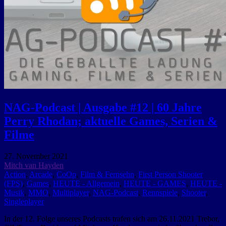
NAG-Podcast | Ausgabe #12 | 60 Jahre
Perry Rhodan; aktuelle Games, Serien &
Filme
27. November 2021
Mitch van Hayden
Action
,
Arcade
,
CoOp
,
Film & Fernsehn
,
First Person Shooter
(FPS)
,
Games
,
HEUTE - Allgemein
,
HEUTE - GAMES
,
HEUTE -
Musik
,
MMO
,
Multiplayer
,
NAG-Podcast
,
Rennspiele
,
Shooter
,
Singleplayer
In der 12. Folge unseres Podcasts trafen sich am 26.11.2021 Trebor,