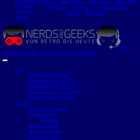
Facebook
alle News
⋅
Retro-News
⋅
heute-News
⋅
Hört, hört!
X/Twitter
-
Live-Stream
⋅
Mitschnitte
⋅
Streaming-Plan
⋅
YouTube
Podcast
⋅
Webradios
Steam
NAG:
Nerds and Geeks · VON RETRO BIS HEUTE
Blog
alle Themenbereiche
Themenbereich: RETRO
Themenbereich: HEUTE
Musikkolumne: Hört, Hört!
Aktuelles aus der Szene
Video
NAG-LIVE-Stream
Streamformate
Retroblah
Streaming-Plan
Mitschnitt-Archiv
YouTube-Archiv