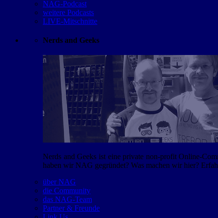
NAG-Podcast
weitere Podcasts
LIVE-Mitschnitte
Nerds and Geeks
Nerds and Geeks ist eine private non-profit Online-Co
haben wir NAG gegründet? Was machen wir hier? Erfahr
über NAG
die Community
das NAG-Team
Partner & Freunde
Link Us