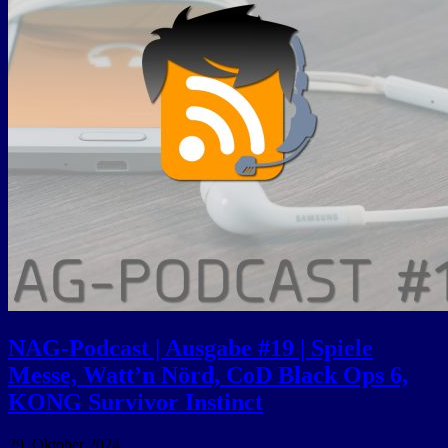
NAG-Podcast | Ausgabe #19 | Spiele
Messe, Watt’n Nörd, CoD Black Ops 6,
KONG Survivor Instinct
29. Oktober 2024