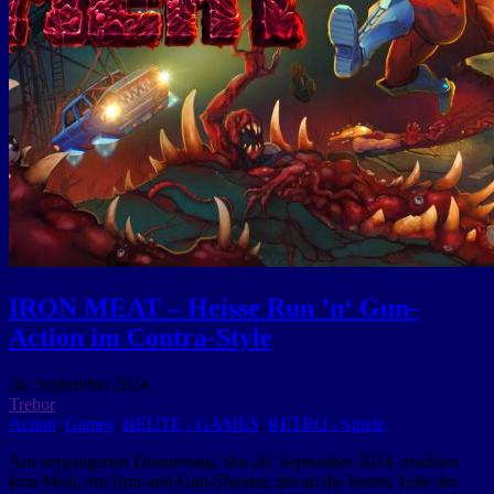
IRON MEAT – Heisse Run ’n‘ Gun-
Action im Contra-Style
28. September 2024
Trebor
Action
,
Games
,
HEUTE - GAMES
,
RETRO - Spiele
Am vergangenen Donnerstag, den 26. September 2024, erschien
Iron Meat, ein Run-and-Gun-Shooter, der an die besten Teile der