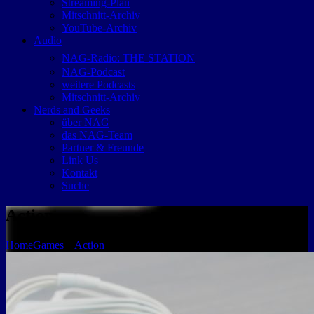
Streaming-Plan
Mitschnitt-Archiv
YouTube-Archiv
Audio
NAG-Radio: THE STATION
NAG-Podcast
weitere Podcasts
Mitschnitt-Archiv
Nerds and Geeks
über NAG
das NAG-Team
Partner & Freunde
Link Us
Kontakt
Suche
Action
Home
Games
»
Action