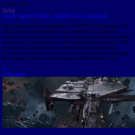
12. Mai 2019
Trebor
Action
,
Games
,
HEUTE - GAMES
,
NAG - Allgemein
Das deutsche Entwicklungsstudio NG:DEV.TEAM hat am 8. Mai
2019 den Erscheinungstermin von Gunlord X, der Nintendo
Switch-Version ihres Klassikers Gunlord angekündigt. Das Original
erschien 2012 für das Neo Geo MVS (Multi Video System) / AES
(Advanced Entertainment System) und die Sega Dreamcast.
Entwickelt wurde das Spiel von Timm Hellwig und René Hellwig,
der Soundtrack stammt vom bekannten Musiker Rafael Dyll.
0
weiter lesen