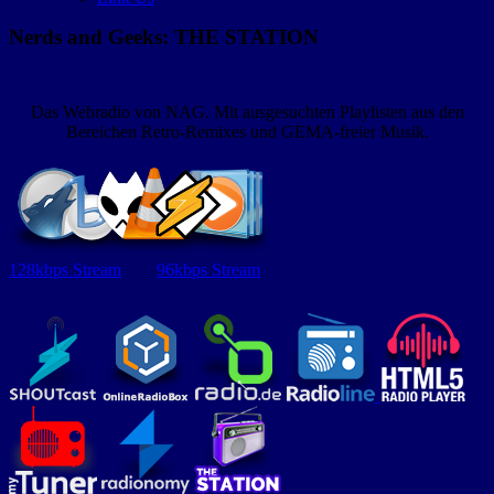
Nerds and Geeks: THE STATION
Das Webradio von NAG. Mit ausgesuchten Playlisten aus den
Bereichen Retro-Remixes und GEMA-freier Musik.
128kbps Stream
96kbps Stream