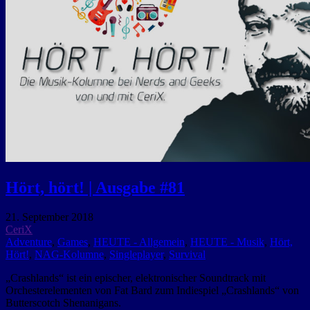
Hört, hört! | Ausgabe #81
21. September 2018
CeriX
Adventure
,
Games
,
HEUTE - Allgemein
,
HEUTE - Musik
,
Hört,
Hört!
,
NAG-Kolumne
,
Singleplayer
,
Survival
„Crashlands“ ist ein epischer, elektronischer Soundtrack mit
Orchesterelementen von Fat Bard zum Indiespiel „Crashlands“ von
Butterscotch Shenanigans.