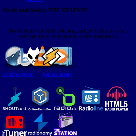
Nerds and Geeks: THE STATION
Das Webradio von NAG. Mit ausgesuchten Playlisten aus den
Bereichen Retro-Remixes und GEMA-freier Musik.
128kbps Stream
96kbps Stream