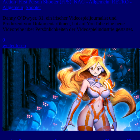
Action
,
First Person Shooter (FPS)
,
NAG - Allgemein
,
RETRO -
Allgemein
,
Shooter
Danny O’Dwyer, 31, ein irischer Videospieljournalist und
Produzent von Dokumentarfilmen, hat auf YouTube eine neue
Videoreihe über Persönlichkeiten der Videospielindustrie gestartet.
0
weiter lesen