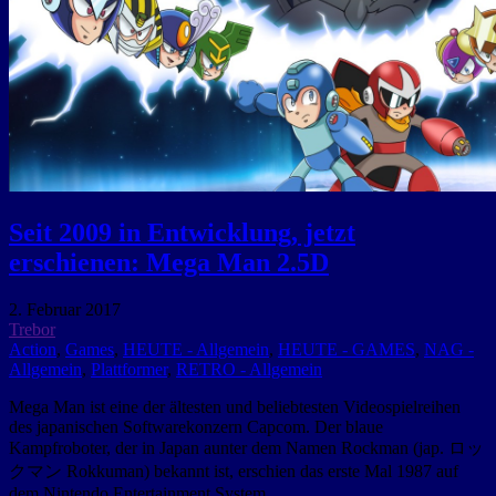
Seit 2009 in Entwicklung, jetzt
erschienen: Mega Man 2.5D
2. Februar 2017
Trebor
Action
,
Games
,
HEUTE - Allgemein
,
HEUTE - GAMES
,
NAG -
Allgemein
,
Plattformer
,
RETRO - Allgemein
Mega Man ist eine der ältesten und beliebtesten Videospielreihen
des japanischen Softwarekonzern Capcom. Der blaue
Kampfroboter, der in Japan aunter dem Namen Rockman (jap. ロッ
クマン Rokkuman) bekannt ist, erschien das erste Mal 1987 auf
dem Nintendo Entertainment System.