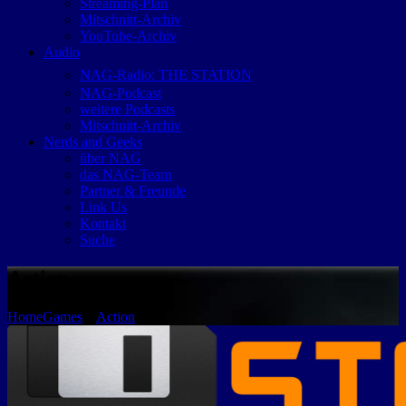
Streaming-Plan
Mitschnitt-Archiv
YouTube-Archiv
Audio
NAG-Radio: THE STATION
NAG-Podcast
weitere Podcasts
Mitschnitt-Archiv
Nerds and Geeks
über NAG
das NAG-Team
Partner & Freunde
Link Us
Kontakt
Suche
Action
Home
Games
»
Action