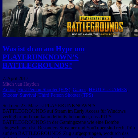
Was ist dran am Hype um
PLAYERUNKNOWN’S
BATTLEGROUNDS?
7. April 2017
Mitch van Hayden
Action
,
First Person Shooter (FPS)
,
Games
,
HEUTE - GAMES
,
Shooter
,
Survival
,
Third Person Shooter (TPS)
Seit dem 23. März ist PLAYERUNKNOWN’S
BATTLEGROUNDS auf Steam im Early Access für Windows
verfügbar und man kann definitiv behaupten, dass PU’S
BATTLEGROUNDS in der Gamingszene wie eine Bombe
eingeschlagen ist. Besonders Streamer und YouTuber sind recht früh
auf den BATTLEGROUNDS-Zug aufgesprungen, wodurch das