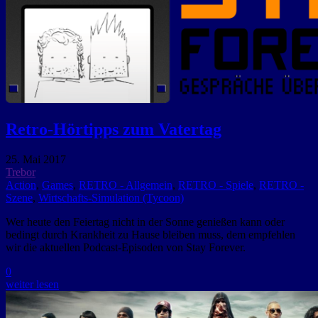
Retro-Hörtipps zum Vatertag
25. Mai 2017
Trebor
Action
,
Games
,
RETRO - Allgemein
,
RETRO - Spiele
,
RETRO -
Szene
,
Wirtschafts-Simulation (Tycoon)
Wer heute den Feiertag nicht in der Sonne genießen kann oder
bedingt durch Krankheit zu Hause bleiben muss, dem empfehlen
wir die aktuellen Podcast-Episoden von Stay Forever.
0
weiter lesen