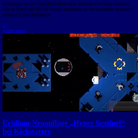
Hommage an den Spielhallenklassiker Zaxxon von Sega versteht.
Mit an Bord und für die Musik zuständig ist der bekannte deutsche
Musiker Chris Hülsbeck.
2
weiter lesen
Uridium-Neuauflage „Hyper Sentinel“
bei Kickstarter