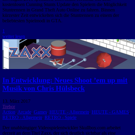
kostenlosen Cunning Stunts Update den Spielern die Möglichkeit
Stuntrennen in Grand Theft Auto Online zu fahren. Binnen
kürzester Zeit entwickelten sich die Stuntrennen zu einem der
beliebtesten Spielmodi in GTA.
1
weiter lesen
In Entwicklung: Neues Shoot ’em up mit
Musik von Chris Hülsbeck
13. März 2017
Trebor
Action
,
Arcade
,
Games
,
HEUTE - Allgemein
,
HEUTE - GAMES
,
RETRO - Allgemein
,
RETRO - Spiele
Der unabhängiger Videospielentwickler Skullboy.com arbeitet
derzeit an dem Titel Zaxx, der sich deutlich sichtbar als eine