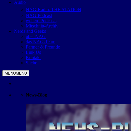
Audio
NAG-Radio: THE STATION
NAG-Podcast
weitere Podcasts
Mitschnitt-Archiv
Nerds and Geeks
über NAG
das NAG-Team
Partner & Freunde
Link Us
Kontakt
Suche
MENU
MENU
News-Blog