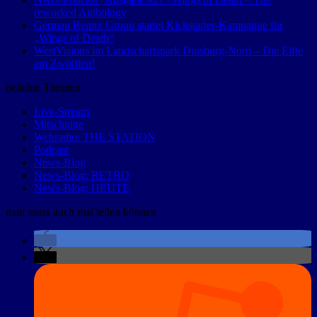
reworked Anthology
German Remix Group startet Kickstarter-Kampagne für
„Wings of Death“
WestVisions im Landschaftspark Duisburg-Nord – Die Elfte
am Zwölften!
beliebte Themen
Live-Stream
Mitschnitte
Webradio: THE STATION
Podcast
News-Blog
News-Blog: RETRO
News-Blog: HEUTE
man muss auch mal teilen können