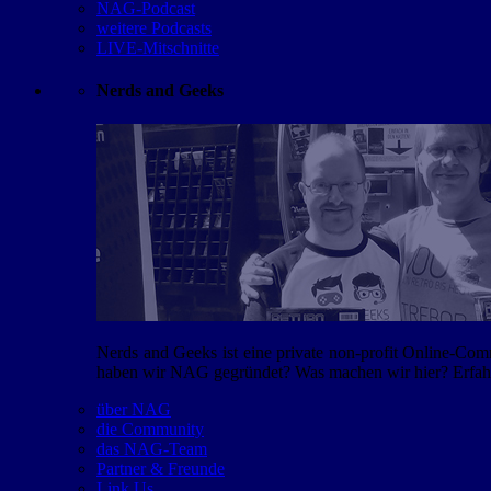
NAG-Podcast
weitere Podcasts
LIVE-Mitschnitte
Nerds and Geeks
Nerds and Geeks ist eine private non-profit Online-Co
haben wir NAG gegründet? Was machen wir hier? Erfahr
über NAG
die Community
das NAG-Team
Partner & Freunde
Link Us