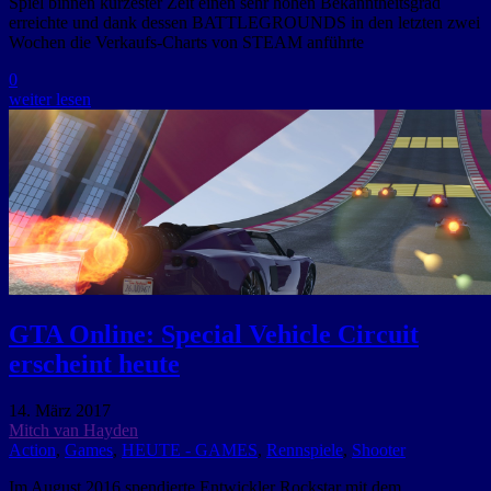
Spiel binnen kürzester Zeit einen sehr hohen Bekanntheitsgrad
erreichte und dank dessen BATTLEGROUNDS in den letzten zwei
Wochen die Verkaufs-Charts von STEAM anführte
0
weiter lesen
GTA Online: Special Vehicle Circuit
erscheint heute
14. März 2017
Mitch van Hayden
Action
,
Games
,
HEUTE - GAMES
,
Rennspiele
,
Shooter
Im August 2016 spendierte Entwickler Rockstar mit dem