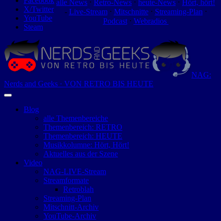
Facebook
alle News
⋅
Retro-News
⋅
heute-News
⋅
Hört, hört!
X/Twitter
-
Live-Stream
⋅
Mitschnitte
⋅
Streaming-Plan
⋅
YouTube
Podcast
⋅
Webradios
Steam
NAG:
Nerds and Geeks · VON RETRO BIS HEUTE
Blog
alle Themenbereiche
Themenbereich: RETRO
Themenbereich: HEUTE
Musikkolumne: Hört, Hört!
Aktuelles aus der Szene
Video
NAG-LIVE-Stream
Streamformate
Retroblah
Streaming-Plan
Mitschnitt-Archiv
YouTube-Archiv