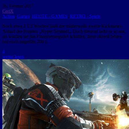
26. Februar 2017
CeriX
Action
,
Games
,
HEUTE - GAMES
,
RETRO - Spiele
Noch etwa 2 1/2 Wochen läuft der mittlerweile zweite Kickstarter-
Anlauf des Projekts „Hyper Sentinel„. Doch diesmal sieht es so aus,
als würden sie das Finanzierungsziel schaffen, denn aktuell fehlen
nur noch ungefähr 200 £.
4
weiter lesen