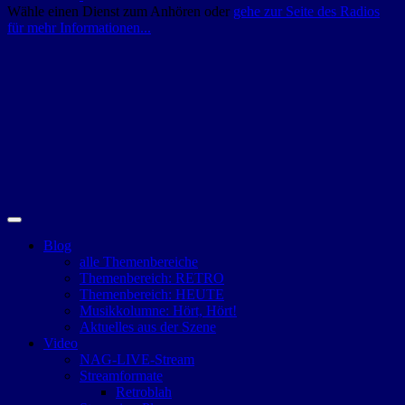
Wähle einen Dienst zum Anhören oder
gehe zur Seite des Radios
für mehr Informationen...
Blog
alle Themenbereiche
Themenbereich: RETRO
Themenbereich: HEUTE
Musikkolumne: Hört, Hört!
Aktuelles aus der Szene
Video
NAG-LIVE-Stream
Streamformate
Retroblah