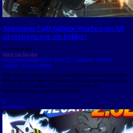
Activision: CoD Infinite Warfare ins All
zu verlegen war ein Fehler!
16. Februar 2017
Mitch van Hayden
First Person Shooter (FPS)
,
HEUTE - Allgemein
,
HEUTE -
GAMES
,
NAG-Kolumne
2016 stellte Activision einen recht unangenehmen neuen YouTube-
Rekord auf, denn über 3,4 Millionen Zuschauer gaben dem Trailer
zu Call of Duty: Infinite Warfare bereits Monate vor
Veröffentlichung des Spiels einen Dislike.
0
weiter lesen