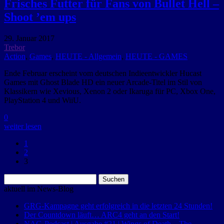
Frisches Futter für Fans von Bullet Hell –
Shoot ’em ups
29. Januar 2017
Trebor
Action
,
Games
,
HEUTE - Allgemein
,
HEUTE - GAMES
Ende Februar erscheint vom deutschen Indieentwickler Hucast
Games mit Ghost Blade HD ein neuer Arcade-Titel im Stil von
Klassikern wie Xevious, Xenon 2 oder Ikaruga für PC, Xbox One,
PlayStation 4 und WiiU.
0
weiter lesen
1
2
3
Suchen
nach:
aktuell im News-Blog
GRG-Kampagne geht erfolgreich in die letzten 24 Stunden!
Der Countdown läuft… ARC4 geht an den Start!
NAG-Podcast | Ausgabe #21 | Wings of Death – The