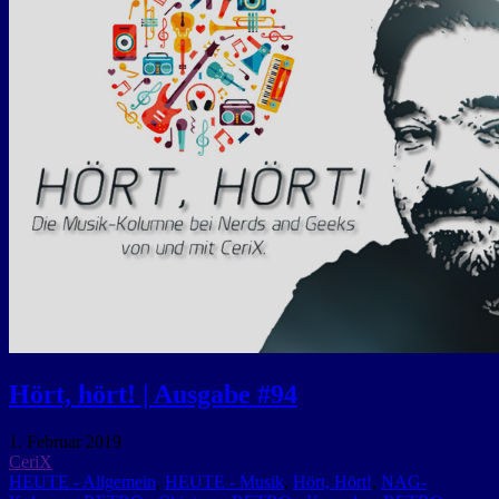
Hört, hört! | Ausgabe #94
1. Februar 2019
CeriX
HEUTE - Allgemein
,
HEUTE - Musik
,
Hört, Hört!
,
NAG-