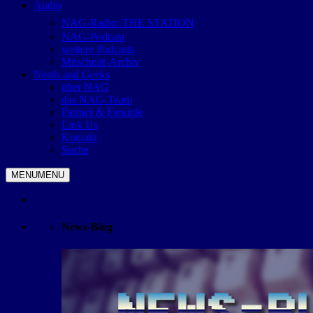
Audio
NAG-Radio: THE STATION
NAG-Podcast
weitere Podcasts
Mitschnitt-Archiv
Nerds and Geeks
über NAG
das NAG-Team
Partner & Freunde
Link Us
Kontakt
Suche
MENU
MENU
News-Blog