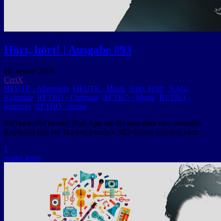
Hört, hört! | Ausgabe #93
18. Januar 2019
CeriX
HEUTE - Allgemein
,
HEUTE - Musik
,
Hört, Hört!
,
NAG-
Kolumne
,
RETRO - Chiptune
,
RETRO - Musik
,
RETRO -
Remixes
,
RETRO - Szene
SidTracker64 ist eine iPad-App mit der man über eine virtuelles
Keyboard und ein Tracker-Interface SID-Stücke erstellen kann.
1
weiter lesen