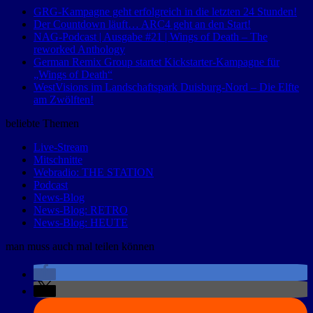
GRG-Kampagne geht erfolgreich in die letzten 24 Stunden!
Der Countdown läuft… ARC4 geht an den Start!
NAG-Podcast | Ausgabe #21 | Wings of Death – The
reworked Anthology
German Remix Group startet Kickstarter-Kampagne für
„Wings of Death“
WestVisions im Landschaftspark Duisburg-Nord – Die Elfte
am Zwölften!
beliebte Themen
Live-Stream
Mitschnitte
Webradio: THE STATION
Podcast
News-Blog
News-Blog: RETRO
News-Blog: HEUTE
man muss auch mal teilen können