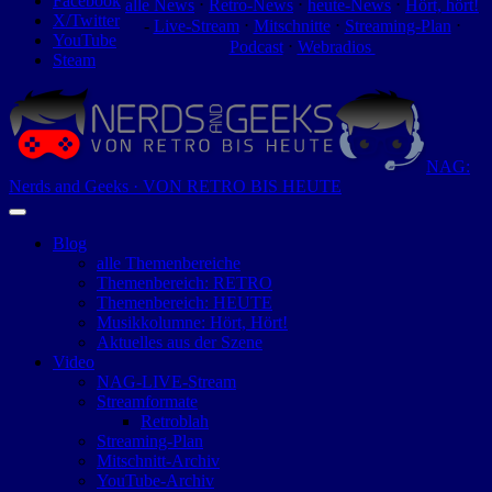
Facebook
alle News
⋅
Retro-News
⋅
heute-News
⋅
Hört, hört!
X/Twitter
-
Live-Stream
⋅
Mitschnitte
⋅
Streaming-Plan
⋅
YouTube
Podcast
⋅
Webradios
Steam
NAG:
Nerds and Geeks · VON RETRO BIS HEUTE
Blog
alle Themenbereiche
Themenbereich: RETRO
Themenbereich: HEUTE
Musikkolumne: Hört, Hört!
Aktuelles aus der Szene
Video
NAG-LIVE-Stream
Streamformate
Retroblah
Streaming-Plan
Mitschnitt-Archiv
YouTube-Archiv