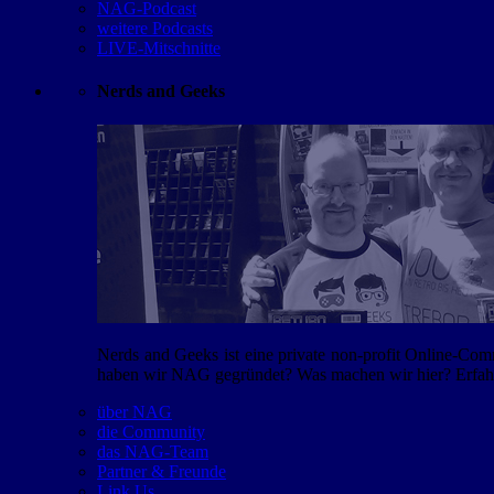
NAG-Podcast
weitere Podcasts
LIVE-Mitschnitte
Nerds and Geeks
Nerds and Geeks ist eine private non-profit Online-Co
haben wir NAG gegründet? Was machen wir hier? Erfahr
über NAG
die Community
das NAG-Team
Partner & Freunde
Link Us