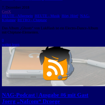
7. Dezember 2018
CeriX
HEUTE - Allgemein
,
HEUTE - Musik
,
Hört, Hört!
,
NAG-
Kolumne
,
RETRO - Chiptune
Das Album „Ghosts“ von LukHash ist ein Electro-Dance-Album
mit Chiptune-Elementen.
0
weiter lesen
NAG-Podcast | Ausgabe #6 mit Gast
Joerg „Nafcom“ Droege