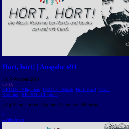
Hört, hört! | Ausgabe #91
30. November 2018
CeriX
HEUTE - Allgemein
,
HEUTE - Musik
,
Hört, Hört!
,
NAG-
Kolumne
,
RETRO - Chiptune
„Big Whoop“ ist ein Chiptune-Album von N00bstar.
0
weiter lesen