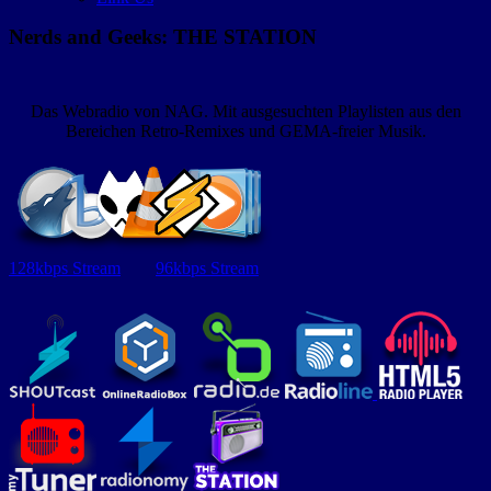
Nerds and Geeks: THE STATION
Das Webradio von NAG. Mit ausgesuchten Playlisten aus den
Bereichen Retro-Remixes und GEMA-freier Musik.
128kbps Stream
96kbps Stream