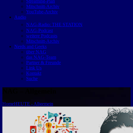
Streaming-Plan
Mitschnitt-Archiv
YouTube-Archiv
Audio
NAG-Radio: THE STATION
NAG-Podcast
weitere Podcasts
Mitschnitt-Archiv
Nerds and Geeks
über NAG
das NAG-Team
Partner & Freunde
Link Us
Kontakt
Suche
NAG – Allgemein
Home
HEUTE - Allgemein