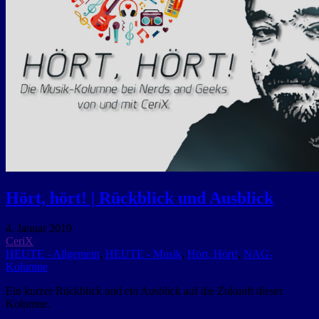
Hört, hört! | Rückblick und Ausblick
4. Januar 2019
CeriX
HEUTE - Allgemein
,
HEUTE - Musik
,
Hört, Hört!
,
NAG-
Kolumne
Ein kurzer Rückblick und ein Ausblick auf die Zukunft dieser
Kolumne.