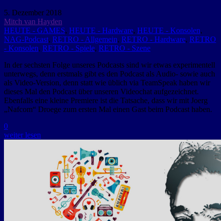
5. Dezember 2018
Mitch van Hayden
HEUTE - GAMES
,
HEUTE - Hardware
,
HEUTE - Konsolen
,
NAG-Podcast
,
RETRO - Allgemein
,
RETRO - Hardware
,
RETRO
- Konsolen
,
RETRO - Spiele
,
RETRO - Szene
In der sechsten Folge unseres Podcasts sind wir etwas experimentell
unterwegs, denn erstmals gibt es den Podcast als Audio- sowie auch
als Video-Version, denn statt wie üblich via TeamSpeak haben wir
dieses Mal den Podcast über unseren Videochat aufgezeichnet.
Ebenfalls eine kleine Premiere ist die Tatsache, dass wir mit Joerg
„Nafcom“ Droege zum ersten Mal einen Gast beim Podcast haben.
0
weiter lesen