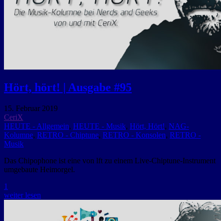
Hört, hört! | Ausgabe #95
15. Februar 2019
CeriX
HEUTE - Allgemein
,
HEUTE - Musik
,
Hört, Hört!
,
NAG-
Kolumne
,
RETRO - Chiptune
,
RETRO - Konsolen
,
RETRO -
Musik
Das Chipophone ist eine von lft zu einem Live-Chiptune-Instrument
umgebaute Heimorgel.
1
weiter lesen