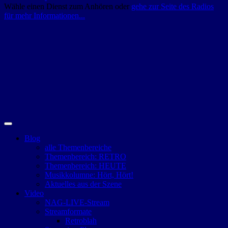
Wähle einen Dienst zum Anhören oder
gehe zur Seite des Radios
für mehr Informationen...
Blog
alle Themenbereiche
Themenbereich: RETRO
Themenbereich: HEUTE
Musikkolumne: Hört, Hört!
Aktuelles aus der Szene
Video
NAG-LIVE-Stream
Streamformate
Retroblah