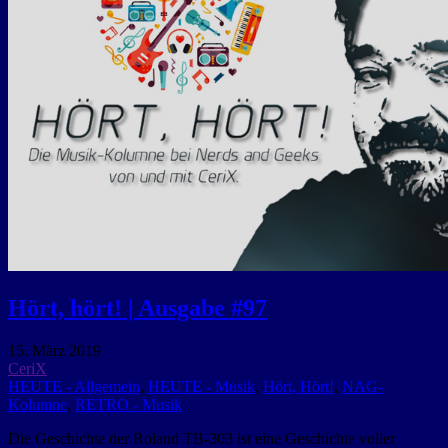
Hört, hört! | Ausgabe #97
15. März 2019
CeriX
HEUTE - Allgemein
,
HEUTE - Musik
,
Hört, Hört!
,
NAG-
Kolumne
,
RETRO - Musik
Die Geschichte der Roland TB-303 ist eine Geschichte voller