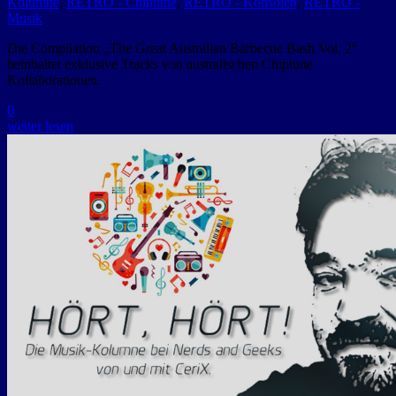
Kolumne
,
RETRO - Chiptune
,
RETRO - Konsolen
,
RETRO -
Musik
Die Compilation „The Great Australian Barbecue Bash Vol. 2“
beinhaltet exklusive Tracks von australischen Chiptune
Kollaborationen.
0
weiter lesen