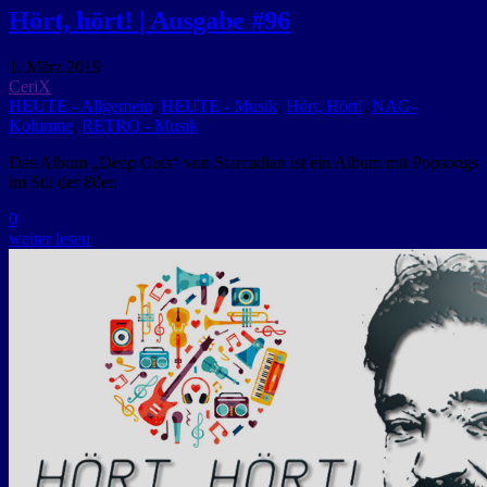
Hört, hört! | Ausgabe #96
1. März 2019
CeriX
HEUTE - Allgemein
,
HEUTE - Musik
,
Hört, Hört!
,
NAG-
Kolumne
,
RETRO - Musik
Das Album „Deep Cuts“ von Starcadian ist ein Album mit Popsongs
im Stil der 80er.
0
weiter lesen