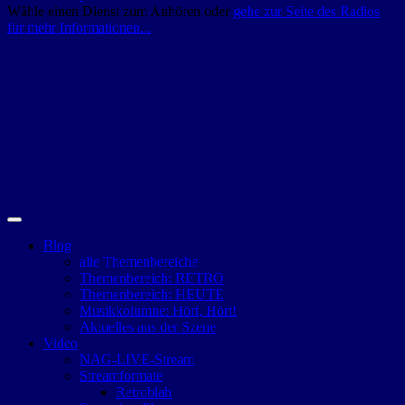
Wähle einen Dienst zum Anhören oder
gehe zur Seite des Radios
für mehr Informationen...
Blog
alle Themenbereiche
Themenbereich: RETRO
Themenbereich: HEUTE
Musikkolumne: Hört, Hört!
Aktuelles aus der Szene
Video
NAG-LIVE-Stream
Streamformate
Retroblah