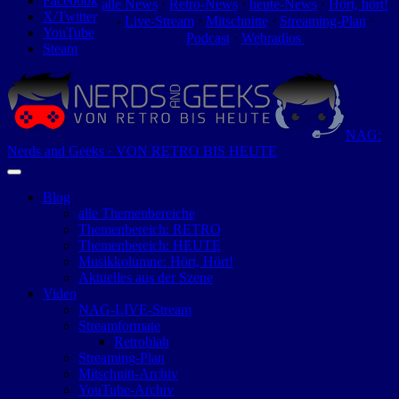
Facebook
alle News
⋅
Retro-News
⋅
heute-News
⋅
Hört, hört!
X/Twitter
-
Live-Stream
⋅
Mitschnitte
⋅
Streaming-Plan
⋅
YouTube
Podcast
⋅
Webradios
Steam
NAG:
Nerds and Geeks · VON RETRO BIS HEUTE
Blog
alle Themenbereiche
Themenbereich: RETRO
Themenbereich: HEUTE
Musikkolumne: Hört, Hört!
Aktuelles aus der Szene
Video
NAG-LIVE-Stream
Streamformate
Retroblah
Streaming-Plan
Mitschnitt-Archiv
YouTube-Archiv