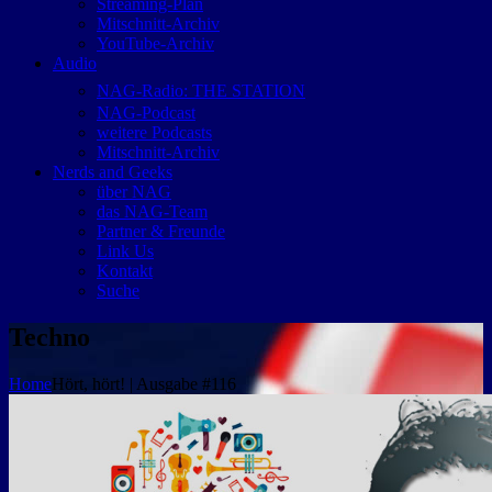
Streaming-Plan
Mitschnitt-Archiv
YouTube-Archiv
Audio
NAG-Radio: THE STATION
NAG-Podcast
weitere Podcasts
Mitschnitt-Archiv
Nerds and Geeks
über NAG
das NAG-Team
Partner & Freunde
Link Us
Kontakt
Suche
Techno
Home
Hört, hört! | Ausgabe #116