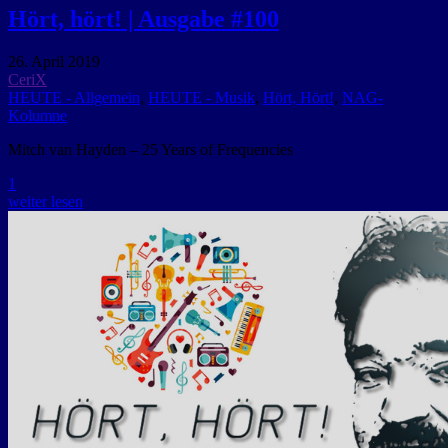
Hört, hört! | Ausgabe #100
26. April 2019
CeriX
HEUTE - Allgemein
,
HEUTE - Musik
,
Hört, Hört!
,
NAG-
Kolumne
Mitch van Hayden – 25 Years of Frequencies
1
weiter lesen