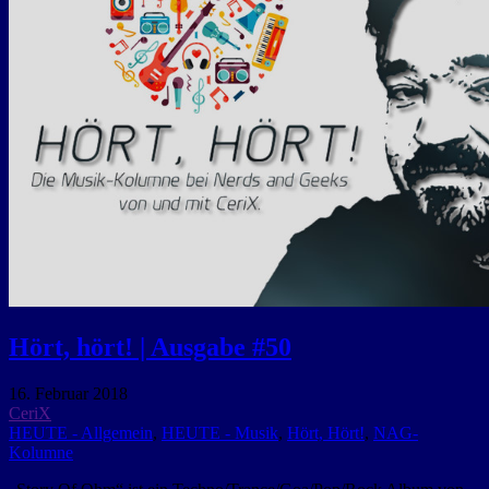
Hört, hört! | Ausgabe #50
16. Februar 2018
CeriX
HEUTE - Allgemein
,
HEUTE - Musik
,
Hört, Hört!
,
NAG-
Kolumne