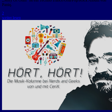
„Story Of Ohm“ ist ein Techno/Trance/Goa/Pop/Rock Album von
Paniq.
2
weiter lesen