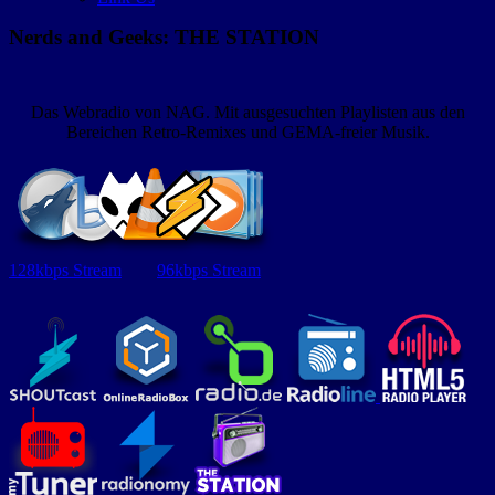
Nerds and Geeks: THE STATION
Das Webradio von NAG. Mit ausgesuchten Playlisten aus den
Bereichen Retro-Remixes und GEMA-freier Musik.
128kbps Stream
96kbps Stream