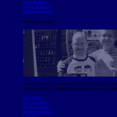
NAG-Podcast
weitere Podcasts
LIVE-Mitschnitte
Nerds and Geeks
Nerds and Geeks ist eine private non-profit Online-Co
haben wir NAG gegründet? Was machen wir hier? Erfahr
über NAG
die Community
das NAG-Team
Partner & Freunde
Link Us