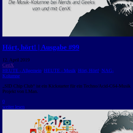
Hört, hört! | Ausgabe #99
12. April 2019
CeriX
HEUTE - Allgemein
,
HEUTE - Musik
,
Hört, Hört!
,
NAG-
Kolumne
„SID Chip Club“ ist ein Kickstarter für ein Techno/Acid-C64-Musik
Projekt von LMan.
0
weiter lesen