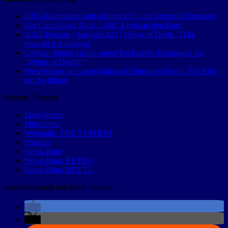
GRG-Kampagne geht erfolgreich in die letzten 24 Stunden!
Der Countdown läuft… ARC4 geht an den Start!
NAG-Podcast | Ausgabe #21 | Wings of Death – The
reworked Anthology
German Remix Group startet Kickstarter-Kampagne für
„Wings of Death“
WestVisions im Landschaftspark Duisburg-Nord – Die Elfte
am Zwölften!
beliebte Themen
Live-Stream
Mitschnitte
Webradio: THE STATION
Podcast
News-Blog
News-Blog: RETRO
News-Blog: HEUTE
man muss auch mal teilen können