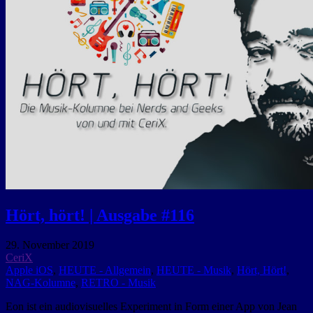
Hört, hört! | Ausgabe #116
29. November 2019
CeriX
Apple iOS
,
HEUTE - Allgemein
,
HEUTE - Musik
,
Hört, Hört!
,
NAG-Kolumne
,
RETRO - Musik
Eon ist ein audiovisuelles Experiment in Form einer App von Jean