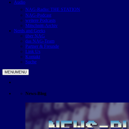
Audio
NAG-Radio: THE STATION
NAG-Podcast
weitere Podcasts
Mitschnitt-Archiv
Nerds and Geeks
über NAG
das NAG-Team
Partner & Freunde
Link Us
Kontakt
Suche
MENU
MENU
News-Blog