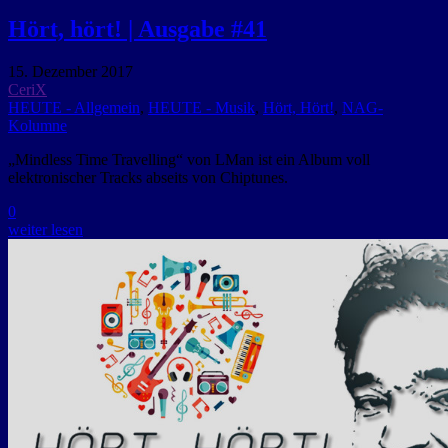
Hört, hört! | Ausgabe #41
15. Dezember 2017
CeriX
HEUTE - Allgemein
,
HEUTE - Musik
,
Hört, Hört!
,
NAG-
Kolumne
„Mindless Time Travelling“ von LMan ist ein Album voll
elektronischer Tracks abseits von Chiptunes.
0
weiter lesen