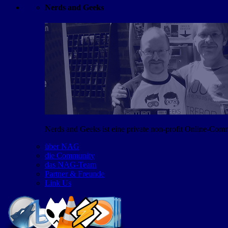
Nerds and Geeks
Nerds and Geeks ist eine private non-profit Online-Co
über NAG
die Community
das NAG-Team
Partner & Freunde
Link Us