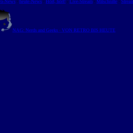
ro-News
⋅
heute-News
⋅
Hört, hört!
-
Live-Stream
⋅
Mitschnitte
⋅
Strea
NAG: Nerds and Geeks · VON RETRO BIS HEUTE