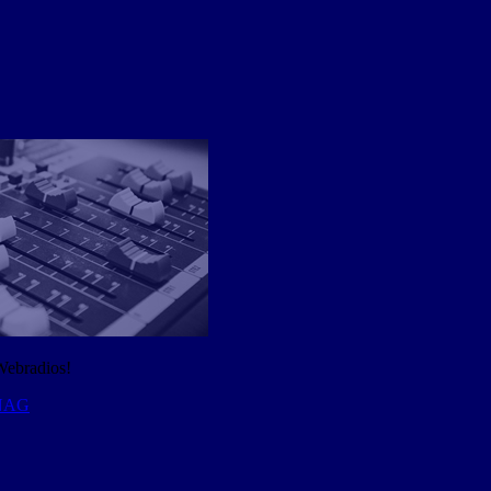
Webradios!
 NAG