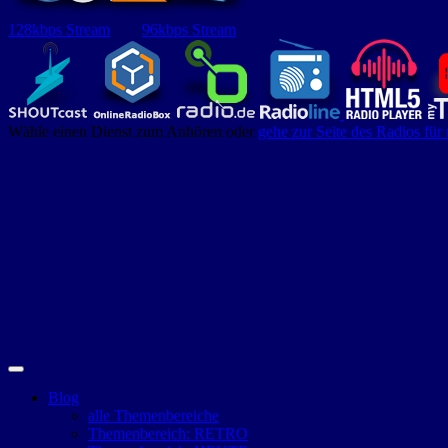
128kbps Stream
96kbps Stream
Wähle einen Dienst zum Anhören oder
gehe zur Seite des Radios für
Blog
alle Themenbereiche
Themenbereich: RETRO