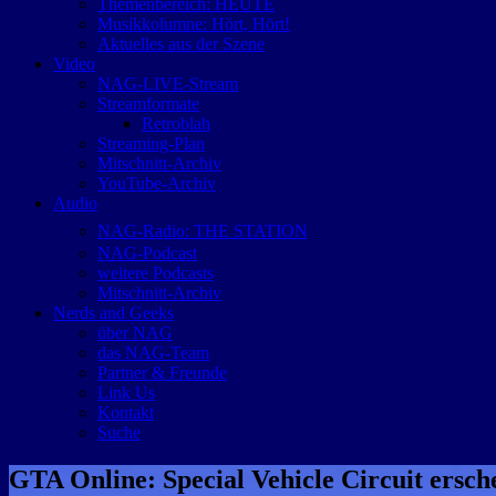
Themenbereich: HEUTE
Musikkolumne: Hört, Hört!
Aktuelles aus der Szene
Video
NAG-LIVE-Stream
Streamformate
Retroblah
Streaming-Plan
Mitschnitt-Archiv
YouTube-Archiv
Audio
NAG-Radio: THE STATION
NAG-Podcast
weitere Podcasts
Mitschnitt-Archiv
Nerds and Geeks
über NAG
das NAG-Team
Partner & Freunde
Link Us
Kontakt
Suche
GTA Online: Special Vehicle Circuit ersch