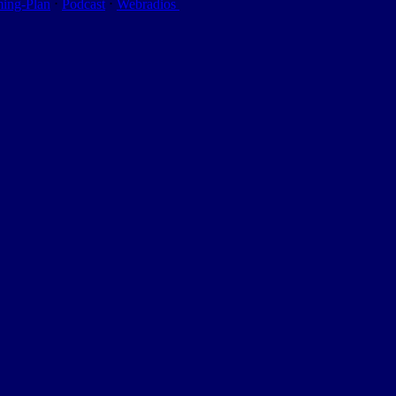
ming-Plan
⋅
Podcast
⋅
Webradios