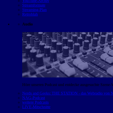
YouTube-Archiv
Streamformate
Streaming-Plan
Retroblah
Audio
Höre unseren Podcast und entdecke ausgesuchte Szene-
Nerds and Geeks: THE STATION - das Webradio von
NAG-Podcast
weitere Podcasts
LIVE-Mitschnitte