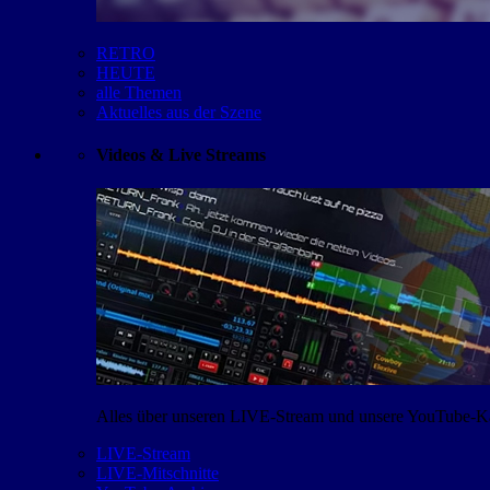
RETRO
HEUTE
alle Themen
Aktuelles aus der Szene
Videos & Live Streams
Alles über unseren LIVE-Stream und unsere YouTube-Kan
LIVE-Stream
LIVE-Mitschnitte