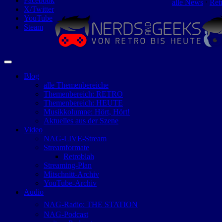
Facebook
alle News
⋅
Ret
X/Twitter
YouTube
Steam
Blog
alle Themenbereiche
Themenbereich: RETRO
Themenbereich: HEUTE
Musikkolumne: Hört, Hört!
Aktuelles aus der Szene
Video
NAG-LIVE-Stream
Streamformate
Retroblah
Streaming-Plan
Mitschnitt-Archiv
YouTube-Archiv
Audio
NAG-Radio: THE STATION
NAG-Podcast