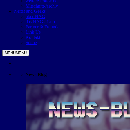
weitere Podcasts
Mitschnitt-Archiv
Nerds and Geeks
über NAG
das NAG-Team
Partner & Freunde
Link Us
Kontakt
Suche
MENU
MENU
News-Blog