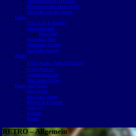
Themenbereich: HEUTE
Musikkolumne: Hört, Hört!
Aktuelles aus der Szene
Video
NAG-LIVE-Stream
Streamformate
Retroblah
Streaming-Plan
Mitschnitt-Archiv
YouTube-Archiv
Audio
NAG-Radio: THE STATION
NAG-Podcast
weitere Podcasts
Mitschnitt-Archiv
Nerds and Geeks
über NAG
das NAG-Team
Partner & Freunde
Link Us
Kontakt
Suche
RETRO – Allgemein