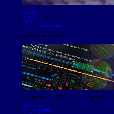
RETRO
HEUTE
alle Themen
Aktuelles aus der Szene
Videos & Live Streams
Alles über unseren LIVE-Stream und unsere YouTube-Kan
LIVE-Stream
LIVE-Mitschnitte