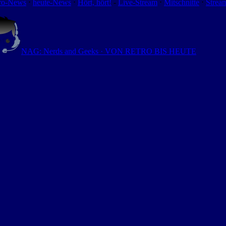
ro-News
⋅
heute-News
⋅
Hört, hört!
-
Live-Stream
⋅
Mitschnitte
⋅
Strea
NAG: Nerds and Geeks · VON RETRO BIS HEUTE