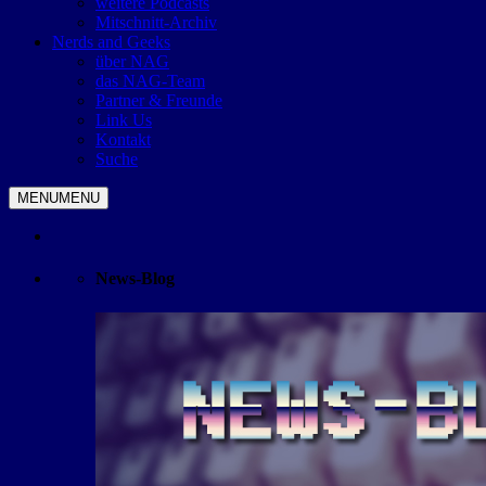
weitere Podcasts
Mitschnitt-Archiv
Nerds and Geeks
über NAG
das NAG-Team
Partner & Freunde
Link Us
Kontakt
Suche
MENU
MENU
News-Blog