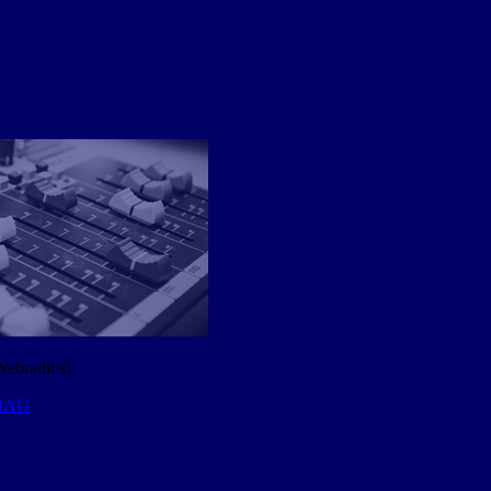
Webradios!
 NAG