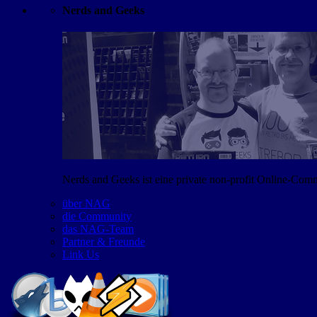
Nerds and Geeks
Nerds and Geeks ist eine private non-profit Online-Co
über NAG
die Community
das NAG-Team
Partner & Freunde
Link Us