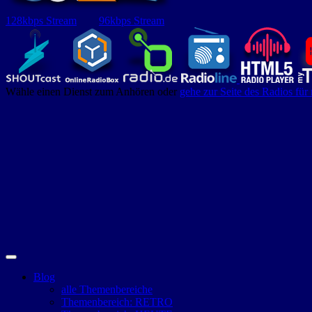
128kbps Stream
96kbps Stream
Wähle einen Dienst zum Anhören oder
gehe zur Seite des Radios für
Blog
alle Themenbereiche
Themenbereich: RETRO