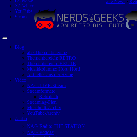
Facebook
alle News
⋅
Ret
X/Twitter
YouTube
Steam
Blog
alle Themenbereiche
Themenbereich: RETRO
Themenbereich: HEUTE
Musikkolumne: Hört, Hört!
Aktuelles aus der Szene
Video
NAG-LIVE-Stream
Streamformate
Retroblah
Streaming-Plan
Mitschnitt-Archiv
YouTube-Archiv
Audio
NAG-Radio: THE STATION
NAG-Podcast