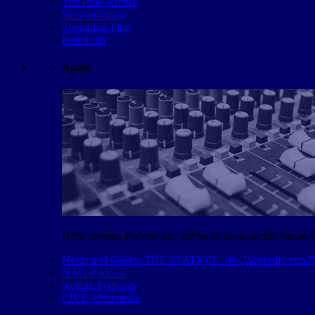
YouTube-Archiv
Streamformate
Streaming-Plan
Retroblah
Audio
Höre unseren Podcast und entdecke ausgesuchte Szene-
Nerds and Geeks: THE STATION - das Webradio von
NAG-Podcast
weitere Podcasts
LIVE-Mitschnitte