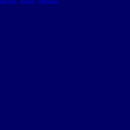
ming-Plan
⋅
Podcast
⋅
Webradios