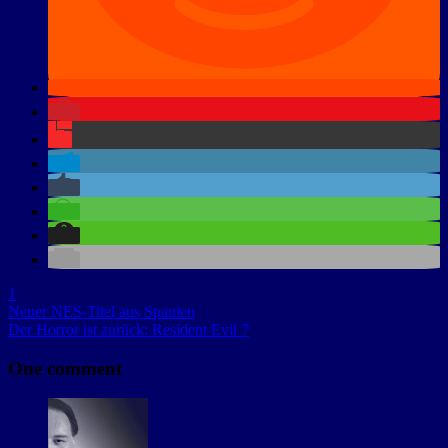
1
Neuer NES-Titel aus Spanien
Der Horror ist zurück: Resident Evil 7
One comment