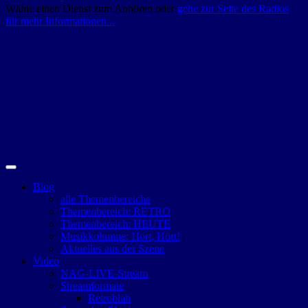
Wähle einen Dienst zum Anhören oder
gehe zur Seite des Radios
für mehr Informationen...
Blog
alle Themenbereiche
Themenbereich: RETRO
Themenbereich: HEUTE
Musikkolumne: Hört, Hört!
Aktuelles aus der Szene
Video
NAG-LIVE-Stream
Streamformate
Retroblah