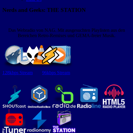
Nerds and Geeks: THE STATION
Das Webradio von NAG. Mit ausgesuchten Playlisten aus den
Bereichen Retro-Remixes und GEMA-freier Musik.
128kbps Stream
96kbps Stream