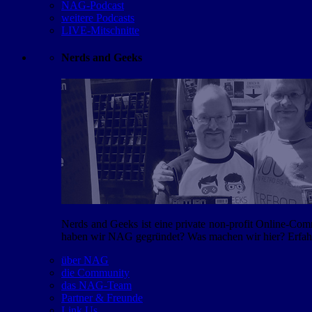
NAG-Podcast
weitere Podcasts
LIVE-Mitschnitte
Nerds and Geeks
Nerds and Geeks ist eine private non-profit Online-Co
haben wir NAG gegründet? Was machen wir hier? Erfahr
über NAG
die Community
das NAG-Team
Partner & Freunde
Link Us