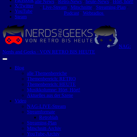
Facebook
alle News
⋅
Retro-News
⋅
heute-News
⋅
Hört, hört!
X/Twitter
-
Live-Stream
⋅
Mitschnitte
⋅
Streaming-Plan
⋅
YouTube
Podcast
⋅
Webradios
Steam
NAG:
Nerds and Geeks · VON RETRO BIS HEUTE
Blog
alle Themenbereiche
Themenbereich: RETRO
Themenbereich: HEUTE
Musikkolumne: Hört, Hört!
Aktuelles aus der Szene
Video
NAG-LIVE-Stream
Streamformate
Retroblah
Streaming-Plan
Mitschnitt-Archiv
YouTube-Archiv