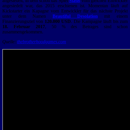
angesiedelt, in dem schon das Spiel
Stasis
vom gleichen Entwickler
angesiedelt war, das 2015 erschienen ist. Momentan läuft auf
Kickstarter ein Kapagne vom Entwickler für das nächste Projekt
unter dem Namen
Beautiful Desolation
mit einem
Finanzierungsziel von
120.000 USD
. Die Kampagne läuft bis zum
18. Februar 2017
, 50 % des Betrages sind schon
zusammengekommen.
Quelle:
thebrotherhoodgames.com