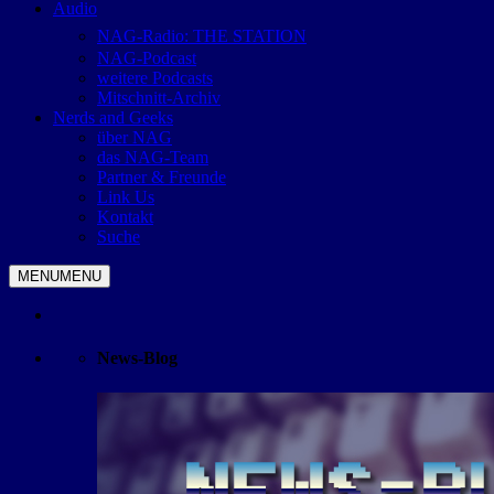
Audio
NAG-Radio: THE STATION
NAG-Podcast
weitere Podcasts
Mitschnitt-Archiv
Nerds and Geeks
über NAG
das NAG-Team
Partner & Freunde
Link Us
Kontakt
Suche
MENU
MENU
News-Blog