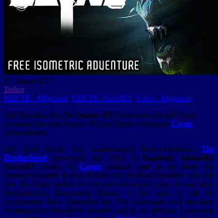
27. Januar 2017
Trebor
HEUTE - Allgemein
,
HEUTE - GAMES
,
NAG - Allgemein
Seit Dienstag, dem
24. Januar 2017
kann man sich auf Steam
kostenlos das neue Science-Fiction-Horror-Adventure
Cayne
herunterladen.
Das Spiel wurde vom unabhängigen Entwicklerstudio
The
Brotherhood
entwickelt, das 2013 in
Kapstadt, Südafrika
gegründet wurde. In
Cayne
schlüpft man in die Rolle der
hochschwangeren Heldin Hadley, die ihr Kind abtreiben will. Als
sich die Dinge anders als erwartet entwickeln, muss sie aus einer
medizinischen Einrichtung fliehen, in der man es auf ihr
ungeborenes Baby abgesehen hat. Das Adventure wird aus einer
isometrischen Perspektive gespielt und ist im gleichen Universum