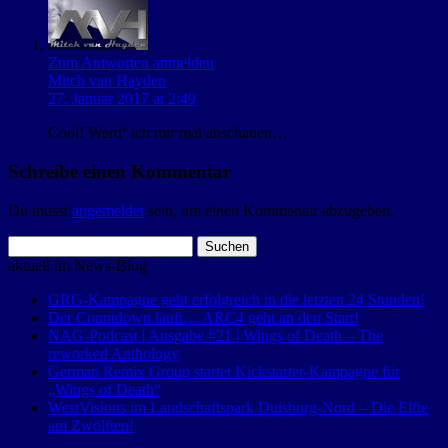
Zum Antworten anmelden
Mitch van Hayden
27. Januar 2017 at 2:49
Cool! Werd‘ ich mir mal anschauen…
Schreibe einen Kommentar
Du musst
angemeldet
sein, um einen Kommentar abzugeben.
Suchen
nach:
aktuell im News-Blog
GRG-Kampagne geht erfolgreich in die letzten 24 Stunden!
Der Countdown läuft… ARC4 geht an den Start!
NAG-Podcast | Ausgabe #21 | Wings of Death – The
reworked Anthology
German Remix Group startet Kickstarter-Kampagne für
„Wings of Death“
WestVisions im Landschaftspark Duisburg-Nord – Die Elfte
am Zwölften!