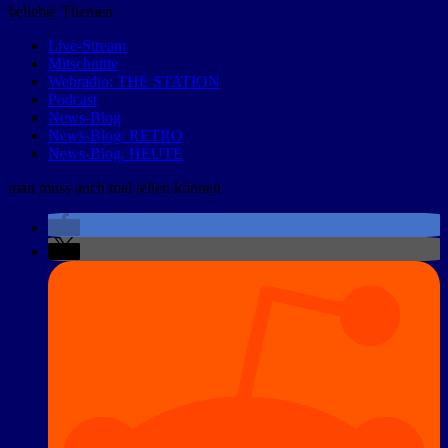
beliebte Themen
Live-Stream
Mitschnitte
Webradio: THE STATION
Podcast
News-Blog
News-Blog: RETRO
News-Blog: HEUTE
man muss auch mal teilen können