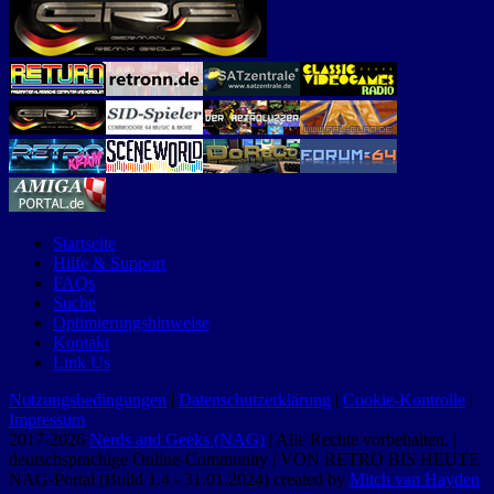
Startseite
Hilfe & Support
FAQs
Suche
Optimierungshinweise
Kontakt
Link Us
Nutzungsbedingungen
|
Datenschutzerklärung
|
Cookie-Kontrolle
|
Impressum
2017-2026
Nerds and Geeks (NAG)
| Alle Rechte vorbehalten. |
deutschsprachige Online-Community | VON RETRO BIS HEUTE
NAG-Portal (Build 1.4 - 31.01.2024) created by
Mitch van Hayden