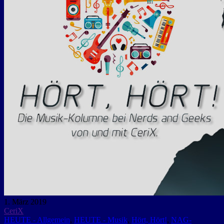
1. März 2019
CeriX
HEUTE - Allgemein
,
HEUTE - Musik
,
Hört, Hört!
,
NAG-