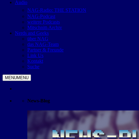
Audio
NAG-Radio: THE STATION
NAG-Podcast
weitere Podcasts
Mitschnitt-Archiv
Nerds and Geeks
über NAG
das NAG-Team
Partner & Freunde
Link Us
Kontakt
Suche
MENU
MENU
News-Blog