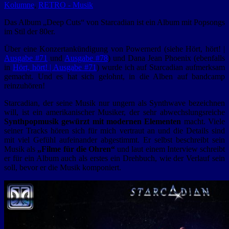
Kolumne
,
RETRO - Musik
Das Album „Deep Cuts“ von Starcadian ist ein Album mit Popsongs
im Stil der 80er.
Über eine Konzertankündigung von Powernerd (siehe Hört, hört! |
Ausgabe #71
und
Ausgabe #78
) und Dana Jean Phoenix (ebenfalls
in
Hört, hört! | Ausgabe #71
) wurde ich auf Starcadian aufmerksam
gemacht. Und es hat sich gelohnt, in die Alben auf bandcamp
reinzuhören!
Starcadian, der seine Musik nur ungern als Synthwave bezeichnen
will, ist ein amerikanischer Musiker, der sehr abwechslungsreiche
Synthpopmusik gewürzt mit modernen Elementen
macht. Viele
seiner Tracks hören sich für mich vertraut an und die Details sind
mit viel Gefühl aufeinander abgestimmt. Er selbst beschreibt sein
Musik als
„Filme für die Ohren“
und laut einem Interview schreibt
er für ein Album auch als erstes ein Drehbuch, wie der Verlauf sein
soll, bevor er die Musik komponiert.