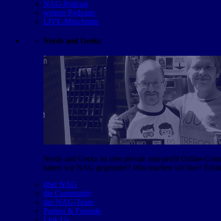
NAG-Podcast
weitere Podcasts
LIVE-Mitschnitte
Nerds and Geeks
Nerds and Geeks ist eine private non-profit Online-Co
haben wir NAG gegründet? Was machen wir hier? Erfahr
über NAG
die Community
das NAG-Team
Partner & Freunde
Link Us