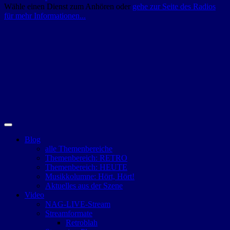
Wähle einen Dienst zum Anhören oder
gehe zur Seite des Radios
für mehr Informationen...
Blog
alle Themenbereiche
Themenbereich: RETRO
Themenbereich: HEUTE
Musikkolumne: Hört, Hört!
Aktuelles aus der Szene
Video
NAG-LIVE-Stream
Streamformate
Retroblah