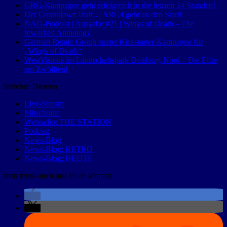
GRG-Kampagne geht erfolgreich in die letzten 24 Stunden!
Der Countdown läuft… ARC4 geht an den Start!
NAG-Podcast | Ausgabe #21 | Wings of Death – The
reworked Anthology
German Remix Group startet Kickstarter-Kampagne für
„Wings of Death“
WestVisions im Landschaftspark Duisburg-Nord – Die Elfte
am Zwölften!
beliebte Themen
Live-Stream
Mitschnitte
Webradio: THE STATION
Podcast
News-Blog
News-Blog: RETRO
News-Blog: HEUTE
man muss auch mal teilen können