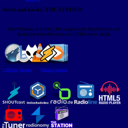
Nerds and Geeks: THE STATION
Das Webradio von NAG. Mit ausgesuchten Playlisten aus den
Bereichen Retro-Remixes und GEMA-freier Musik.
128kbps Stream
96kbps Stream