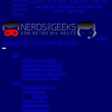
Facebook
alle News
⋅
Retro-News
⋅
heute-News
⋅
Hört, hört!
X/Twitter
-
Live-Stream
⋅
Mitschnitte
⋅
Streaming-Plan
⋅
YouTube
Podcast
⋅
Webradios
Steam
NAG:
Nerds and Geeks · VON RETRO BIS HEUTE
Blog
alle Themenbereiche
Themenbereich: RETRO
Themenbereich: HEUTE
Musikkolumne: Hört, Hört!
Aktuelles aus der Szene
Video
NAG-LIVE-Stream
Streamformate
Retroblah
Streaming-Plan
Mitschnitt-Archiv
YouTube-Archiv