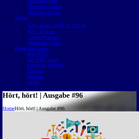
Streaming-Plan
Mitschnitt-Archiv
YouTube-Archiv
Audio
NAG-Radio: THE STATION
NAG-Podcast
weitere Podcasts
Mitschnitt-Archiv
Nerds and Geeks
über NAG
das NAG-Team
Partner & Freunde
Link Us
Kontakt
Suche
Hört, hört! | Ausgabe #96
Home
Hört, hört! | Ausgabe #96