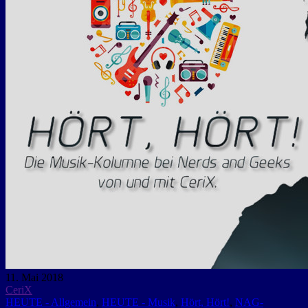
11. Mai 2018
CeriX
HEUTE - Allgemein
,
HEUTE - Musik
,
Hört, Hört!
,
NAG-