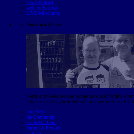
NAG-Podcast
weitere Podcasts
LIVE-Mitschnitte
Nerds and Geeks
Nerds and Geeks ist eine private non-profit Online-Co
haben wir NAG gegründet? Was machen wir hier? Erfahr
über NAG
die Community
das NAG-Team
Partner & Freunde
Link Us