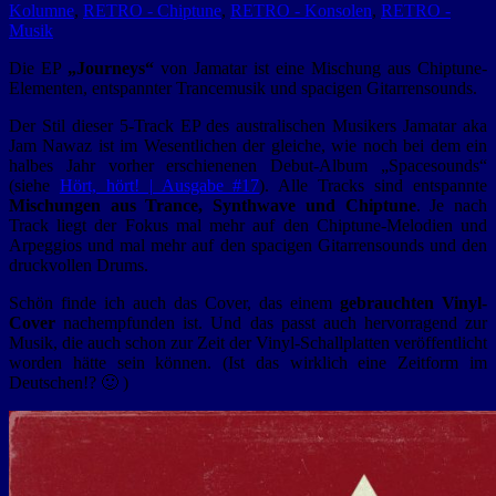
Kolumne
,
RETRO - Chiptune
,
RETRO - Konsolen
,
RETRO -
Musik
Die EP
„Journeys“
von Jamatar ist eine Mischung aus Chiptune-
Elementen, entspannter Trancemusik und spacigen Gitarrensounds.
Der Stil dieser 5-Track EP des australischen Musikers Jamatar aka
Jam Nawaz ist im Wesentlichen der gleiche, wie noch bei dem ein
halbes Jahr vorher erschienenen Debut-Album „Spacesounds“
(siehe
Hört, hört! | Ausgabe #17
). Alle Tracks sind entspannte
Mischungen aus Trance, Synthwave und Chiptune
. Je nach
Track liegt der Fokus mal mehr auf den Chiptune-Melodien und
Arpeggios und mal mehr auf den spacigen Gitarrensounds und den
druckvollen Drums.
Schön finde ich auch das Cover, das einem
gebrauchten Vinyl-
Cover
nachempfunden ist. Und das passt auch hervorragend zur
Musik, die auch schon zur Zeit der Vinyl-Schallplatten veröffentlicht
worden hätte sein können. (Ist das wirklich eine Zeitform im
Deutschen!? 🙂 )