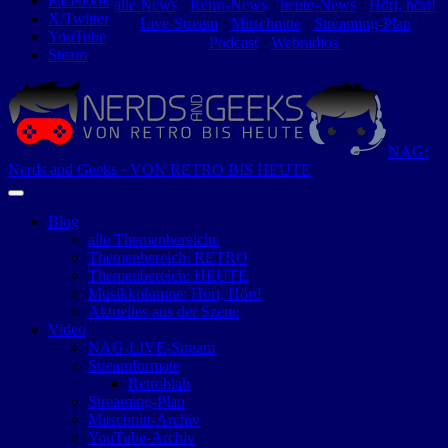
Facebook
alle News
⋅
Retro-News
⋅
heute-News
⋅
Hört, hört!
X/Twitter
-
Live-Stream
⋅
Mitschnitte
⋅
Streaming-Plan
⋅
YouTube
Podcast
⋅
Webradios
Steam
NAG:
Nerds and Geeks · VON RETRO BIS HEUTE
Blog
alle Themenbereiche
Themenbereich: RETRO
Themenbereich: HEUTE
Musikkolumne: Hört, Hört!
Aktuelles aus der Szene
Video
NAG-LIVE-Stream
Streamformate
Retroblah
Streaming-Plan
Mitschnitt-Archiv
YouTube-Archiv