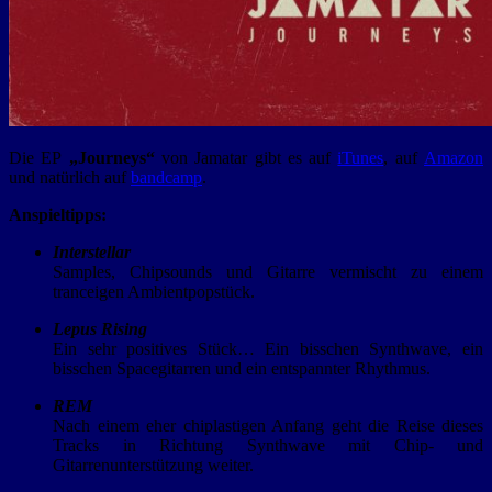
Die EP
„Journeys“
von Jamatar gibt es auf
iTunes
, auf
Amazon
und natürlich auf
bandcamp
.
Anspieltipps
:
Interstellar
Samples, Chipsounds und Gitarre vermischt zu einem
tranceigen Ambientpopstück.
Lepus Rising
Ein sehr positives Stück… Ein bisschen Synthwave, ein
bisschen Spacegitarren und ein entspannter Rhythmus.
REM
Nach einem eher chiplastigen Anfang geht die Reise dieses
Tracks in Richtung Synthwave mit Chip- und
Gitarrenunterstützung weiter.