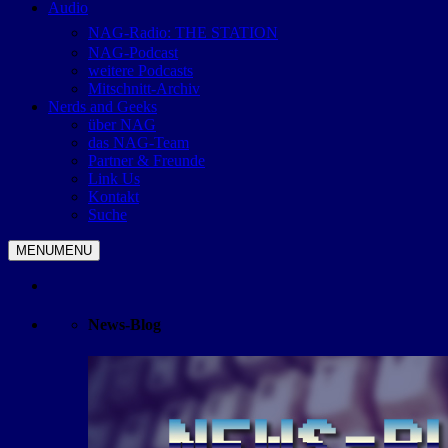
Audio
NAG-Radio: THE STATION
NAG-Podcast
weitere Podcasts
Mitschnitt-Archiv
Nerds and Geeks
über NAG
das NAG-Team
Partner & Freunde
Link Us
Kontakt
Suche
MENU
MENU
News-Blog