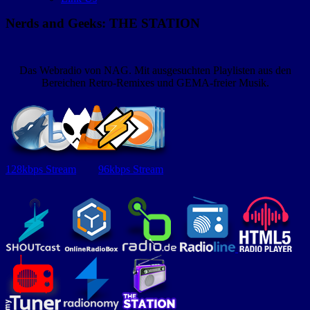
Nerds and Geeks: THE STATION
Das Webradio von NAG. Mit ausgesuchten Playlisten aus den
Bereichen Retro-Remixes und GEMA-freier Musik.
128kbps Stream
96kbps Stream