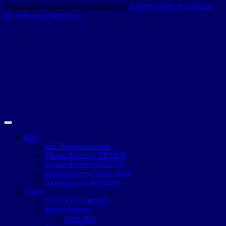
Wähle einen Dienst zum Anhören oder
gehe zur Seite des Radios
für mehr Informationen...
Blog
alle Themenbereiche
Themenbereich: RETRO
Themenbereich: HEUTE
Musikkolumne: Hört, Hört!
Aktuelles aus der Szene
Video
NAG-LIVE-Stream
Streamformate
Retroblah