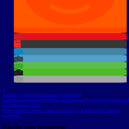
0
Arduinoboy
Chiptune
GameBoy
Gitarre
Hört
Hört
House
Jamatar
Kolumne
Musik
Spacesound
Synthesizer
synthwave
Retroblah goes NAG
Hyper Sentinel: Neues Spiel im Stil des C64-Klassikers Uridium
erschienen
Schreibe einen Kommentar