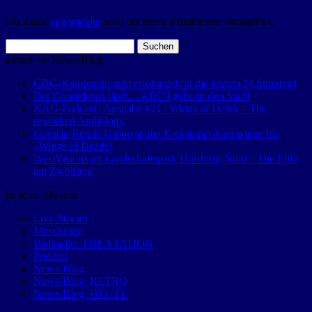
Du musst
angemeldet
sein, um einen Kommentar abzugeben.
Suchen
nach:
aktuell im News-Blog
GRG-Kampagne geht erfolgreich in die letzten 24 Stunden!
Der Countdown läuft… ARC4 geht an den Start!
NAG-Podcast | Ausgabe #21 | Wings of Death – The
reworked Anthology
German Remix Group startet Kickstarter-Kampagne für
„Wings of Death“
WestVisions im Landschaftspark Duisburg-Nord – Die Elfte
am Zwölften!
beliebte Themen
Live-Stream
Mitschnitte
Webradio: THE STATION
Podcast
News-Blog
News-Blog: RETRO
News-Blog: HEUTE