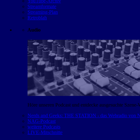
YouTube-Archiv
Streamformate
Streaming-Plan
Retroblah
Audio
Höre unseren Podcast und entdecke ausgesuchte Szene-
Nerds and Geeks: THE STATION - das Webradio von
NAG-Podcast
weitere Podcasts
LIVE-Mitschnitte