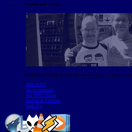
Nerds and Geeks
Nerds and Geeks ist eine private non-profit Online-Co
über NAG
die Community
das NAG-Team
Partner & Freunde
Link Us