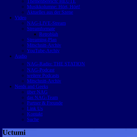
Themenbereich: HEUTE
Musikkolumne: Hört, Hört!
Aktuelles aus der Szene
Video
NAG-LIVE-Stream
Streamformate
Retroblah
Streaming-Plan
Mitschnitt-Archiv
YouTube-Archiv
Audio
NAG-Radio: THE STATION
NAG-Podcast
weitere Podcasts
Mitschnitt-Archiv
Nerds and Geeks
über NAG
das NAG-Team
Partner & Freunde
Link Us
Kontakt
Suche
Uctumi