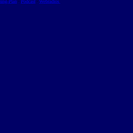
ming-Plan
⋅
Podcast
⋅
Webradios