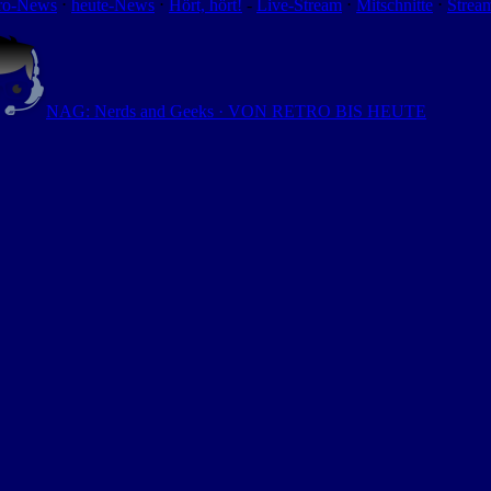
ro-News
⋅
heute-News
⋅
Hört, hört!
-
Live-Stream
⋅
Mitschnitte
⋅
Strea
NAG: Nerds and Geeks · VON RETRO BIS HEUTE