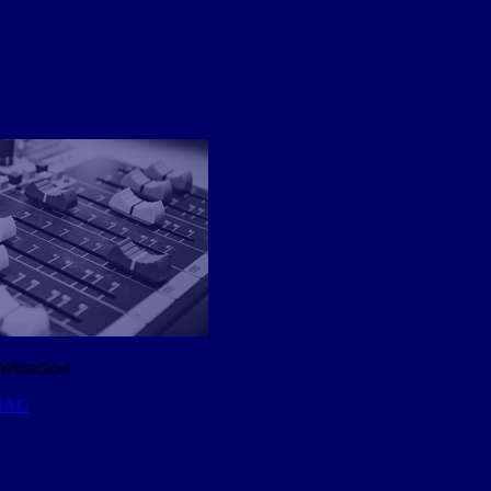
Webradios!
 NAG