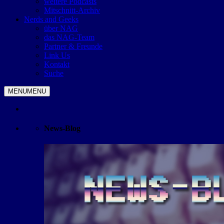
weitere Podcasts
Mitschnitt-Archiv
Nerds and Geeks
über NAG
das NAG-Team
Partner & Freunde
Link Us
Kontakt
Suche
MENU
MENU
News-Blog