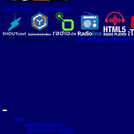
128kbps Stream
96kbps Stream
Wähle einen Dienst zum Anhören oder
gehe zur Seite des Radios für
Blog
alle Themenbereiche
Themenbereich: RETRO