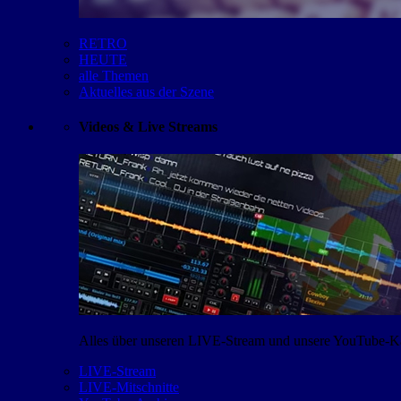
RETRO
HEUTE
alle Themen
Aktuelles aus der Szene
Videos & Live Streams
Alles über unseren LIVE-Stream und unsere YouTube-Kan
LIVE-Stream
LIVE-Mitschnitte