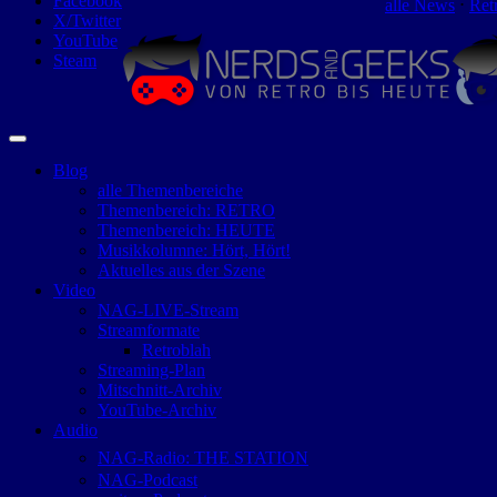
Facebook
alle News
⋅
Ret
X/Twitter
YouTube
Steam
Blog
alle Themenbereiche
Themenbereich: RETRO
Themenbereich: HEUTE
Musikkolumne: Hört, Hört!
Aktuelles aus der Szene
Video
NAG-LIVE-Stream
Streamformate
Retroblah
Streaming-Plan
Mitschnitt-Archiv
YouTube-Archiv
Audio
NAG-Radio: THE STATION
NAG-Podcast