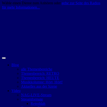
Wähle einen Dienst zum Anhören oder
gehe zur Seite des Radios
für mehr Informationen...
Blog
alle Themenbereiche
Themenbereich: RETRO
Themenbereich: HEUTE
Musikkolumne: Hört, Hört!
Aktuelles aus der Szene
Video
NAG-LIVE-Stream
Streamformate
Retroblah