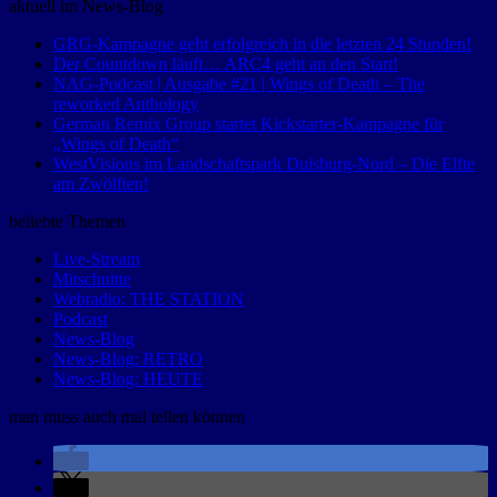
nach:
aktuell im News-Blog
GRG-Kampagne geht erfolgreich in die letzten 24 Stunden!
Der Countdown läuft… ARC4 geht an den Start!
NAG-Podcast | Ausgabe #21 | Wings of Death – The
reworked Anthology
German Remix Group startet Kickstarter-Kampagne für
„Wings of Death“
WestVisions im Landschaftspark Duisburg-Nord – Die Elfte
am Zwölften!
beliebte Themen
Live-Stream
Mitschnitte
Webradio: THE STATION
Podcast
News-Blog
News-Blog: RETRO
News-Blog: HEUTE
man muss auch mal teilen können