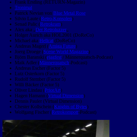
Frank Erstling (RETURN-Magazin)
Tronimal
Patrick Nevian von
Blue Metal Rose
Silvio Laute (
Retro-Konsolen
)
Senad Palic (
Retrokram
)
Alex aka „
Der Retroluzzer
„
Holger Aurich aka HOL2001 (DoReCo)
Michael aka
Hellcat
(DoReCo)
Andreas Magerl (
Amiga Future
)
Joerg Droege (
Scene World Magazine
)
Björn Baranski (
ejagfest
/ Männerquatsch-Podcast)
Maik Adler (
Männerquatsch
-Podcast)
Andreas Escher (Factor 5)
Lutz Osterkorn (Factor 5)
Rudolf Stember (Factor 5)
Willi Bäcker (Factor 5)
Oliver Lindau (
PriorArt
)
Hagen Hamann (
Virtual Dimension
)
Dennis Pauler (Virtual Dimension)
Chester Kollschein (
Knights of Bytes
)
Wolfgang Fischer (
Retrokompott
-Podcast)