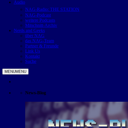
Audio
NAG-Radio: THE STATION
NAG-Podcast
weitere Podcasts
Mitschnitt-Archiv
Nerds and Geeks
über NAG
das NAG-Team
Partner & Freunde
Link Us
Kontakt
Suche
MENU
MENU
News-Blog