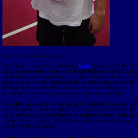
Michael Hengst (ehemaliger Power Play-Redakteur)
Eure Jingles laufen nun tagsüber im
Radio
jeweils um Halb. Ihr
könnt gar nicht erahnen, wie sehr wir uns darüber freuen und diese
kleine Geste der Unterstützung zu schätzen wissen. Genau solche
Dinge sind es, die den Zusammenhalt der Szene mehr als deutlich
dokumentieren und vielleicht zeigt es uns auch ein Bisschen, dass
wir mit Nerds and Geeks auf einem ganz guten Weg sind. 😉
Nach der gamescom ist vor der gamescom und deshalb machen wir
uns jetzt bereits Gedanken darüber, ob und wie man 2019 einen
Nerds and Geeks-Stand auf der Messe realisieren könnte. Vielleicht
schreibt Ihr uns ja kurz in den Kommentaren dieses Blogbeitrages
was Ihr von der Idee haltet?
Erst einmal haben wir jetzt das nächste große Treffen vor Augen,