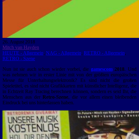
26. August 2018
Mitch van Hayden
HEUTE - Allgemein
,
NAG - Allgemein
,
RETRO - Allgemein
,
RETRO - Szene
Nun ist sie auch schon wieder vorbei, die
gamescom
2018
. Und
was nehmen wir in erster Linie mit von der größten europäischen
Messe für Unterhaltungselektronik? Es sind nicht die großen
Spieletitel, es sind nicht Grafikkarten mit künstlicher Intelligenz, die
in Echtzeit Ray Tracing berechnen können, sondern es seid Ihr, die
Menschen aus der
Retro-Szene
, die vor allem einen bleibenden
Eindruck bei uns hinterlassen haben.