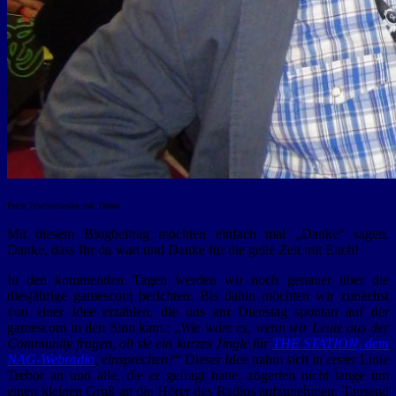
Petro Tyschtschenko mit Trebor
Mit diesem Blogbeitrag möchten einfach mal „Danke“ sagen.
Danke, dass Ihr da wart und Danke für die geile Zeit mit Euch!
In den kommenden Tagen werden wir noch genauer über die
diesjährige gamescom berichten. Bis dahin möchten wir zunächst
von einer Idee erzählen, die uns am Dienstag spontan auf der
gamescom in den Sinn kam.: „
Wie wäre es, wenn wir Leute aus der
Community fragen, ob sie ein kurzes Jingle für
THE STATION, dem
NAG-Webradio
, einsprechen?
“ Dieser Idee nahm sich in erster Linie
Trebor an und alle, die er gefragt hatte, zögerten nicht lange um
einen kleinen Gruß an die Hörer des Radios aufzunehmen. Tausend