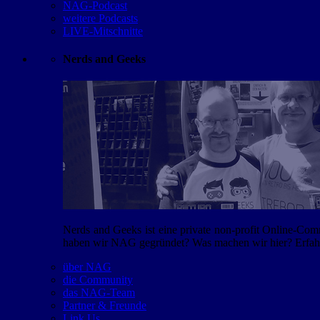
NAG-Podcast
weitere Podcasts
LIVE-Mitschnitte
Nerds and Geeks
Nerds and Geeks ist eine private non-profit Online-Co
haben wir NAG gegründet? Was machen wir hier? Erfahr
über NAG
die Community
das NAG-Team
Partner & Freunde
Link Us