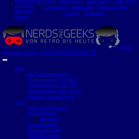
Facebook
alle News
⋅
Retro-News
⋅
heute-News
⋅
Hört, hört!
X/Twitter
-
Live-Stream
⋅
Mitschnitte
⋅
Streaming-Plan
⋅
YouTube
Podcast
⋅
Webradios
Steam
NAG:
Nerds and Geeks · VON RETRO BIS HEUTE
Blog
alle Themenbereiche
Themenbereich: RETRO
Themenbereich: HEUTE
Musikkolumne: Hört, Hört!
Aktuelles aus der Szene
Video
NAG-LIVE-Stream
Streamformate
Retroblah
Streaming-Plan
Mitschnitt-Archiv
YouTube-Archiv