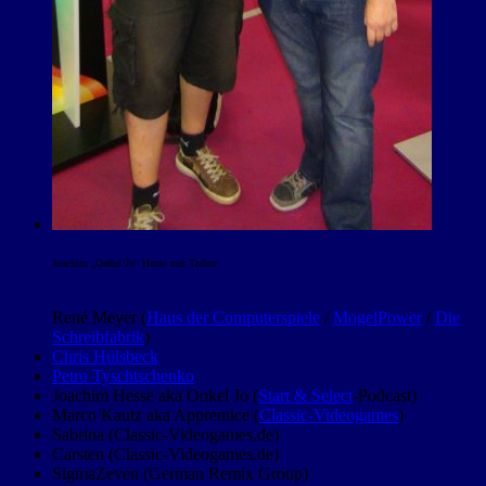
Joachim „Onkel Jo“ Hesse mit Trebor
René Meyer (
Haus der Computerspiele
/
MogelPower
/
Die
Schreibfabrik
)
Chris Hülsbeck
Petro Tyschtschenko
Joachim Hesse aka Onkel Jo (
Start & Select
-Podcast)
Marco Kautz aka Apprentice (
Classic-Videogames
)
Sabrina (Classic-Videogames.de)
Carsten (Classic-Videogames.de)
SigmaZeven (German Remix Group)