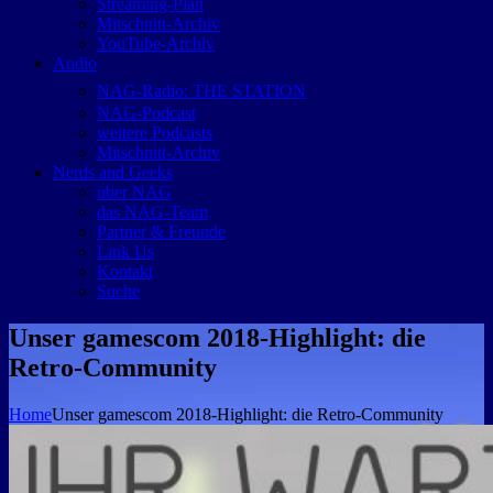
Streaming-Plan
Mitschnitt-Archiv
YouTube-Archiv
Audio
NAG-Radio: THE STATION
NAG-Podcast
weitere Podcasts
Mitschnitt-Archiv
Nerds and Geeks
über NAG
das NAG-Team
Partner & Freunde
Link Us
Kontakt
Suche
Unser gamescom 2018-Highlight: die
Retro-Community
Home
Unser gamescom 2018-Highlight: die Retro-Community