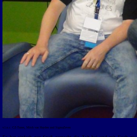
v.l.n.r.: CZ-Tunes, Mitch van Hayden und SigmaZeven