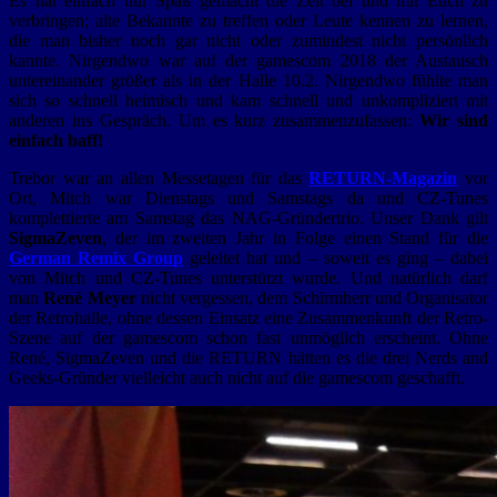
Es hat einfach nur Spaß gemacht die Zeit bei und mit Euch zu
verbringen; alte Bekannte zu treffen oder Leute kennen zu lernen,
die man bisher noch gar nicht oder zumindest nicht persönlich
kannte. Nirgendwo war auf der gamescom 2018 der Austausch
untereinander größer als in der Halle 10.2. Nirgendwo fühlte man
sich so schnell heimisch und kam schnell und unkompliziert mit
anderen ins Gespräch. Um es kurz zusammenzufassen:
Wir sind
einfach baff!
Trebor war an allen Messetagen für das
RETURN-Magazin
vor
Ort, Mitch war Dienstags und Samstags da und CZ-Tunes
komplettierte am Samstag das NAG-Gründertrio. Unser Dank gilt
SigmaZeven
, der im zweiten Jahr in Folge einen Stand für die
German Remix Group
geleitet hat und – soweit es ging – dabei
von Mitch und CZ-Tunes unterstützt wurde. Und natürlich darf
man
René Meyer
nicht vergessen, dem Schirmherr und Organisator
der Retrohalle, ohne dessen Einsatz eine Zusammenkunft der Retro-
Szene auf der gamescom schon fast unmöglich erscheint. Ohne
René, SigmaZeven und die RETURN hätten es die drei Nerds and
Geeks-Gründer vielleicht auch nicht auf die gamescom geschafft.