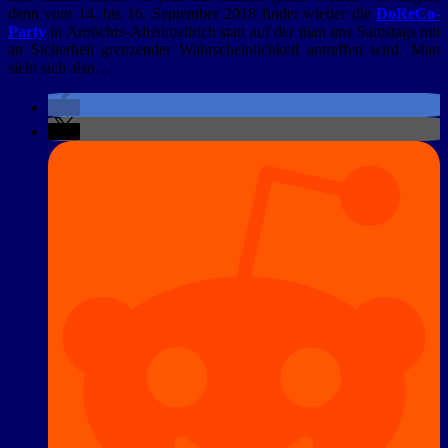
denn vom 14. bis 16. September 2018 findet wieder die
DoReCo-
Party
in Anröchte-Altenmellrich statt auf der man uns Samstags mit
an Sicherheit grenzender Wahrscheinlichkeit antreffen wird. Man
sieht sich also…