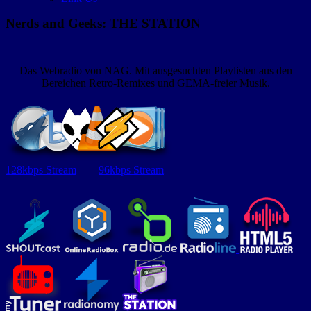
Nerds and Geeks: THE STATION
Das Webradio von NAG. Mit ausgesuchten Playlisten aus den
Bereichen Retro-Remixes und GEMA-freier Musik.
128kbps Stream
96kbps Stream