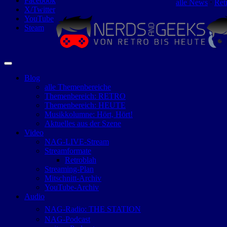
Facebook
alle News
⋅
Ret
X/Twitter
YouTube
Steam
Blog
alle Themenbereiche
Themenbereich: RETRO
Themenbereich: HEUTE
Musikkolumne: Hört, Hört!
Aktuelles aus der Szene
Video
NAG-LIVE-Stream
Streamformate
Retroblah
Streaming-Plan
Mitschnitt-Archiv
YouTube-Archiv
Audio
NAG-Radio: THE STATION
NAG-Podcast