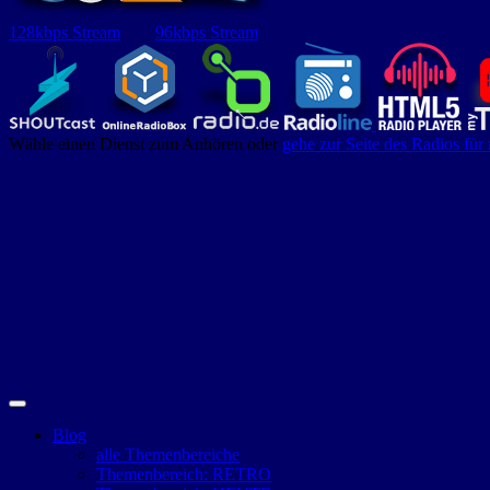
128kbps Stream
96kbps Stream
Wähle einen Dienst zum Anhören oder
gehe zur Seite des Radios für
Blog
alle Themenbereiche
Themenbereich: RETRO