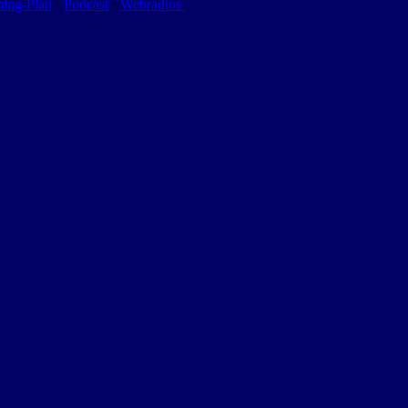
ming-Plan
⋅
Podcast
⋅
Webradios