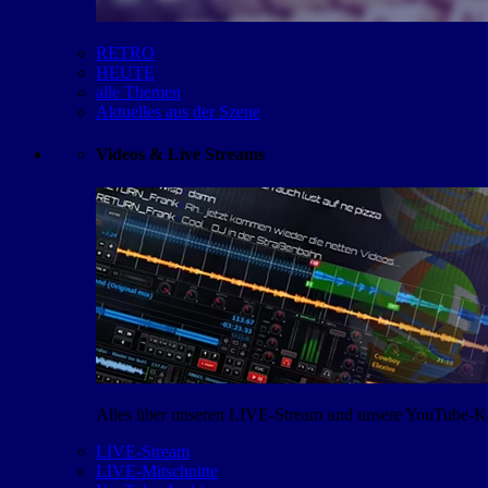
RETRO
HEUTE
alle Themen
Aktuelles aus der Szene
Videos & Live Streams
Alles über unseren LIVE-Stream und unsere YouTube-Kan
LIVE-Stream
LIVE-Mitschnitte