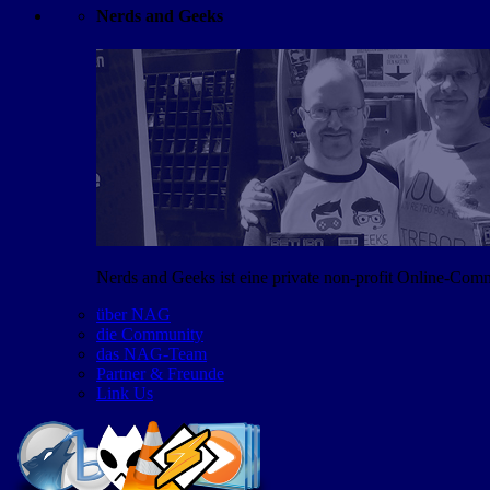
Nerds and Geeks
Nerds and Geeks ist eine private non-profit Online-Co
über NAG
die Community
das NAG-Team
Partner & Freunde
Link Us