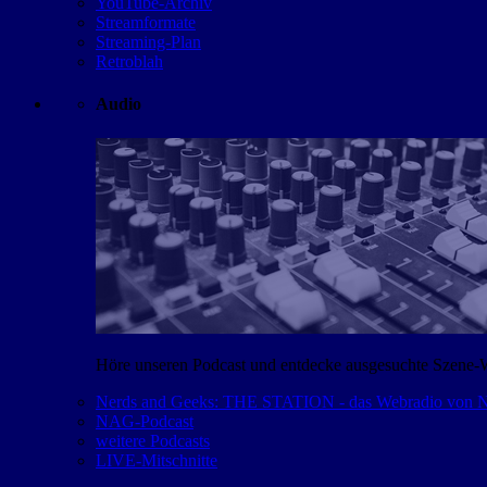
YouTube-Archiv
Streamformate
Streaming-Plan
Retroblah
Audio
Höre unseren Podcast und entdecke ausgesuchte Szene-
Nerds and Geeks: THE STATION - das Webradio von
NAG-Podcast
weitere Podcasts
LIVE-Mitschnitte