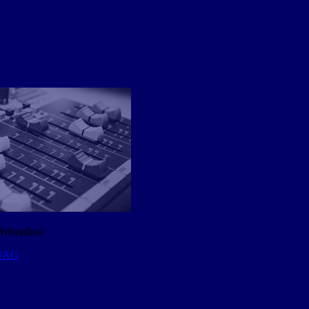
Webradios!
 NAG