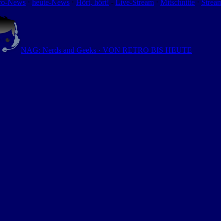
ro-News
⋅
heute-News
⋅
Hört, hört!
-
Live-Stream
⋅
Mitschnitte
⋅
Strea
NAG: Nerds and Geeks · VON RETRO BIS HEUTE