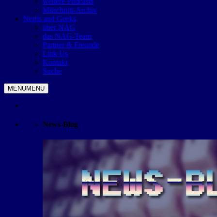
weitere Podcasts
Mitschnitt-Archiv
Nerds and Geeks
über NAG
das NAG-Team
Partner & Freunde
Link Us
Kontakt
Suche
MENU
MENU
News-Blog