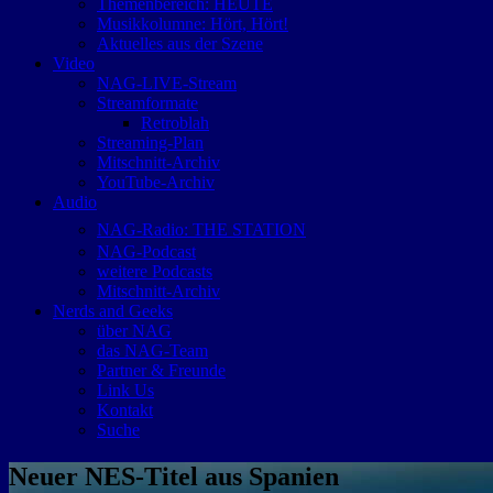
Themenbereich: HEUTE
Musikkolumne: Hört, Hört!
Aktuelles aus der Szene
Video
NAG-LIVE-Stream
Streamformate
Retroblah
Streaming-Plan
Mitschnitt-Archiv
YouTube-Archiv
Audio
NAG-Radio: THE STATION
NAG-Podcast
weitere Podcasts
Mitschnitt-Archiv
Nerds and Geeks
über NAG
das NAG-Team
Partner & Freunde
Link Us
Kontakt
Suche
Neuer NES-Titel aus Spanien