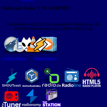
Nerds and Geeks: THE STATION
Das Webradio von NAG. Mit ausgesuchten Playlisten aus den
Bereichen Retro-Remixes und GEMA-freier Musik.
128kbps Stream
96kbps Stream