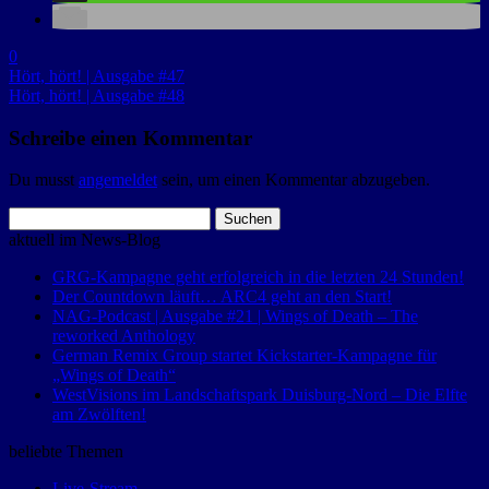
0
Hört, hört! | Ausgabe #47
Hört, hört! | Ausgabe #48
Schreibe einen Kommentar
Du musst
angemeldet
sein, um einen Kommentar abzugeben.
Suchen
nach:
aktuell im News-Blog
GRG-Kampagne geht erfolgreich in die letzten 24 Stunden!
Der Countdown läuft… ARC4 geht an den Start!
NAG-Podcast | Ausgabe #21 | Wings of Death – The
reworked Anthology
German Remix Group startet Kickstarter-Kampagne für
„Wings of Death“
WestVisions im Landschaftspark Duisburg-Nord – Die Elfte
am Zwölften!
beliebte Themen
Live-Stream