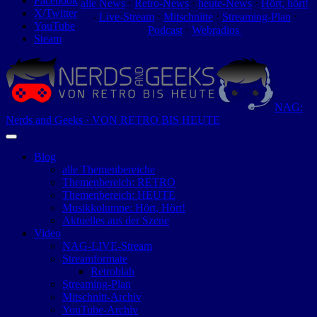
Facebook
alle News
⋅
Retro-News
⋅
heute-News
⋅
Hört, hört!
X/Twitter
-
Live-Stream
⋅
Mitschnitte
⋅
Streaming-Plan
⋅
YouTube
Podcast
⋅
Webradios
Steam
NAG:
Nerds and Geeks · VON RETRO BIS HEUTE
Blog
alle Themenbereiche
Themenbereich: RETRO
Themenbereich: HEUTE
Musikkolumne: Hört, Hört!
Aktuelles aus der Szene
Video
NAG-LIVE-Stream
Streamformate
Retroblah
Streaming-Plan
Mitschnitt-Archiv
YouTube-Archiv