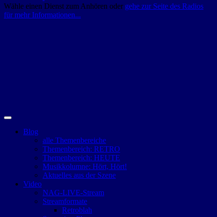
Wähle einen Dienst zum Anhören oder
gehe zur Seite des Radios
für mehr Informationen...
Blog
alle Themenbereiche
Themenbereich: RETRO
Themenbereich: HEUTE
Musikkolumne: Hört, Hört!
Aktuelles aus der Szene
Video
NAG-LIVE-Stream
Streamformate
Retroblah