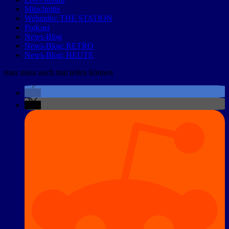
Mitschnitte
Webradio: THE STATION
Podcast
News-Blog
News-Blog: RETRO
News-Blog: HEUTE
man muss auch mal teilen können