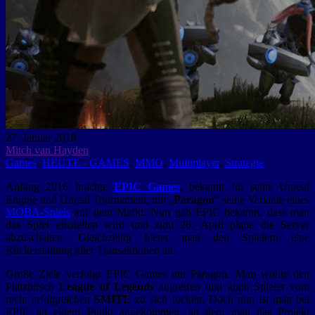
27. Januar 2018
Mitch van Hayden
Games
,
HEUTE - GAMES
,
MMO
,
Multiplayer
,
Strategie
Anfang 2016 brachte
EPIC Games
, bekannt für seine Unreal
Engine und Unreal Tournament, mit „
Paragon
“ seine Variante eines
MOBA-Spiels
auf dem Markt. Nun gab EPIC bekannt, dass man
das Spiel einstellen wird und zum 26. April plane die Server
abzuschalten.
Gleichzeitig bietet man den Spielern eine
Rückerstattung aller Transaktionen an.
Große Ziele verfolgt EPIC Games mit Paragon. Man wollte den
Platzhirsch
League of Legends
angreifen und auch Spieler vom
recht erfolgreichen
SMITE
zu sich locken. Doch nun ist man bei
EPIC an einem Punkt angekommen, an dem man das Projekt