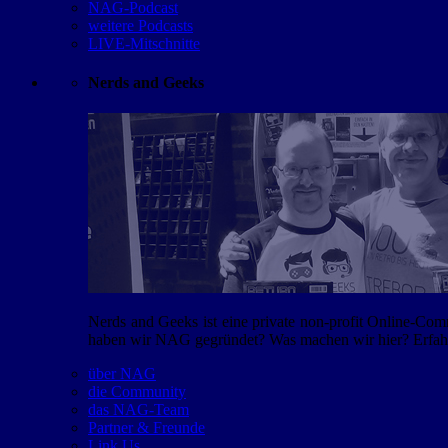
NAG-Podcast
weitere Podcasts
LIVE-Mitschnitte
Nerds and Geeks
Nerds and Geeks ist eine private non-profit Online-Co
haben wir NAG gegründet? Was machen wir hier? Erfahr
über NAG
die Community
das NAG-Team
Partner & Freunde
Link Us