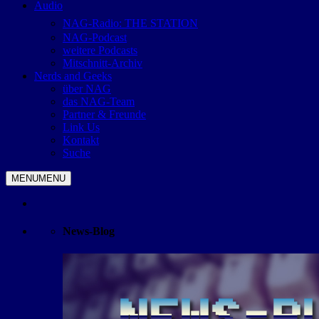
Audio
NAG-Radio: THE STATION
NAG-Podcast
weitere Podcasts
Mitschnitt-Archiv
Nerds and Geeks
über NAG
das NAG-Team
Partner & Freunde
Link Us
Kontakt
Suche
MENU
MENU
News-Blog