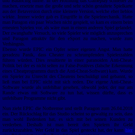
und Balancing führte. In der Hoffnung das Gameplay schneller zu
machen, ersetzte man die große und sehr schön gestaltete Spielkarte
aus der Betaversion durch eine kleinere Version, welche eher lieblos
wirkte. Immer wieder gab es Eingriffe in die Spielmechanik. Hatte
man Paragon ein paar Wochen nicht gespielt, so kam es einem beim
erneuten Spielen vor, als wäre man in einem anderen Spiel gelandet.
Der zwanghafte Versuch, so viele Spieler wie möglich anzusprechen
und Paragon attraktiv für den eSport zu machen, wurde zum
Verhängnis.
Ebenso wurde EPIC ein Opfer seiner eigenen Angst. Man hatte
geradezu Panik, dass Cheater zu schrumpfenden Spielerzahlen
führen würden. Dies resultierte in einer paranoiden Anti-Cheat-
Politik bei der es nicht selten zu False-Positives (falsche Erkennung
eines Cheatprogramms durch die Anti-Cheat-Software) kam. Wurde
ein Spieler zu Unrecht des Cheatens beschuldigt und gebannt, so
ließ man bei EPIC nicht mit sich reden. Die eigene Anti-Cheat-
Software wurde als unfehlbar gesehen, obwohl jeder, der nur am
Rande etwas mit Software zu tun hat, wissen dürfte, dass es
unfehlbare Programme nicht gibt.
Nun zieht EPIC die Notbremse und stellt Paragon zum 26.04.2018
ein. Der Rückschlag für das Studio scheint so gewaltig zu sein, dass
man wohl Bedenken hat, es sich mit bei seinen Kunden zu
verderben. Deshalb ist man bereit den Spielern ihr Geld
zurückzuzahlen. Wer Geld in das Spiel gesteckt hat, der kann
hier