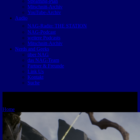
Streaming-Plan
Mitschnitt-Archiv
YouTube-Archiv
Audio
NAG-Radio: THE STATION
NAG-Podcast
weitere Podcasts
Mitschnitt-Archiv
Nerds and Geeks
über NAG
das NAG-Team
Partner & Freunde
Link Us
Kontakt
Suche
Aus für Paragon: Geld zurück
Home
Aus für Paragon: Geld zurück