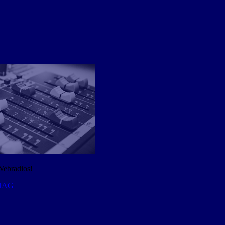
Webradios!
 NAG