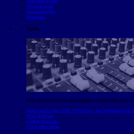
YouTube-Archiv
Streamformate
Streaming-Plan
Retroblah
Audio
Höre unseren Podcast und entdecke ausgesuchte Szene-
Nerds and Geeks: THE STATION - das Webradio von
NAG-Podcast
weitere Podcasts
LIVE-Mitschnitte