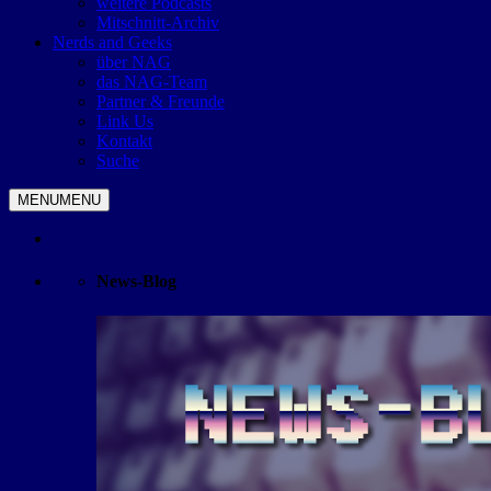
weitere Podcasts
Mitschnitt-Archiv
Nerds and Geeks
über NAG
das NAG-Team
Partner & Freunde
Link Us
Kontakt
Suche
MENU
MENU
News-Blog