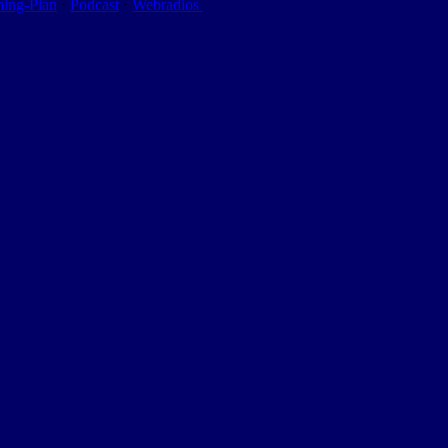
ming-Plan
⋅
Podcast
⋅
Webradios