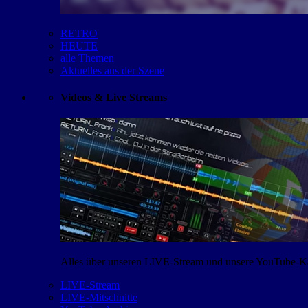
RETRO
HEUTE
alle Themen
Aktuelles aus der Szene
Videos & Live Streams
Alles über unseren LIVE-Stream und unsere YouTube-Kan
LIVE-Stream
LIVE-Mitschnitte