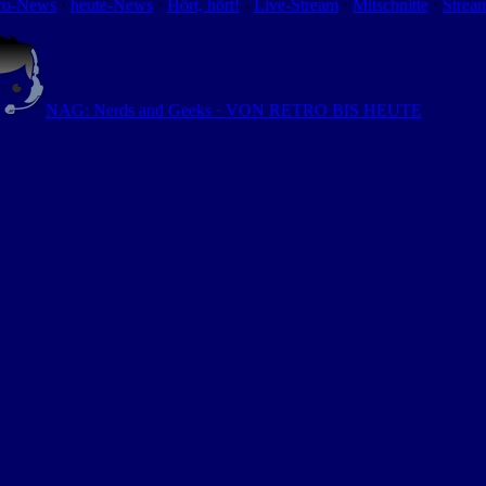
ro-News
⋅
heute-News
⋅
Hört, hört!
-
Live-Stream
⋅
Mitschnitte
⋅
Strea
NAG: Nerds and Geeks · VON RETRO BIS HEUTE