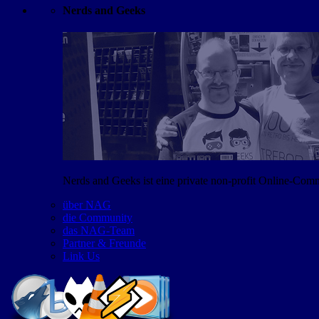
Nerds and Geeks
Nerds and Geeks ist eine private non-profit Online-Co
über NAG
die Community
das NAG-Team
Partner & Freunde
Link Us