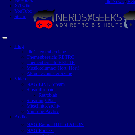
Facebook
alle News
⋅
Ret
X/Twitter
YouTube
Steam
Blog
alle Themenbereiche
Themenbereich: RETRO
Themenbereich: HEUTE
Musikkolumne: Hört, Hört!
Aktuelles aus der Szene
Video
NAG-LIVE-Stream
Streamformate
Retroblah
Streaming-Plan
Mitschnitt-Archiv
YouTube-Archiv
Audio
NAG-Radio: THE STATION
NAG-Podcast