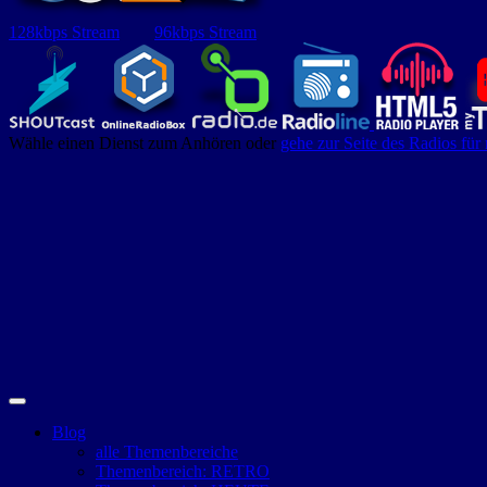
128kbps Stream
96kbps Stream
Wähle einen Dienst zum Anhören oder
gehe zur Seite des Radios für
Blog
alle Themenbereiche
Themenbereich: RETRO