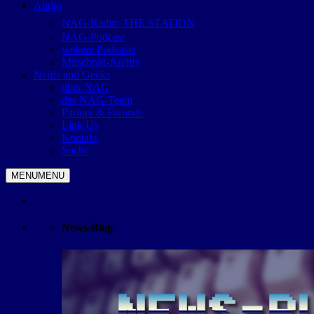
Audio
NAG-Radio: THE STATION
NAG-Podcast
weitere Podcasts
Mitschnitt-Archiv
Nerds and Geeks
über NAG
das NAG-Team
Partner & Freunde
Link Us
Kontakt
Suche
MENU
MENU
News-Blog