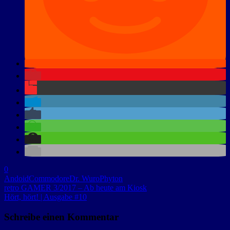
0
Andoid
Commodore
Dr. Wuro
Phyton
retro GAMER 3/2017 – Ab heute am Kiosk
Hört, hört! | Ausgabe #10
Schreibe einen Kommentar