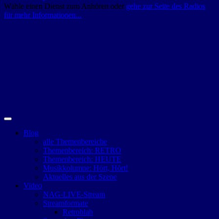
Wähle einen Dienst zum Anhören oder
gehe zur Seite des Radios
für mehr Informationen...
Blog
alle Themenbereiche
Themenbereich: RETRO
Themenbereich: HEUTE
Musikkolumne: Hört, Hört!
Aktuelles aus der Szene
Video
NAG-LIVE-Stream
Streamformate
Retroblah