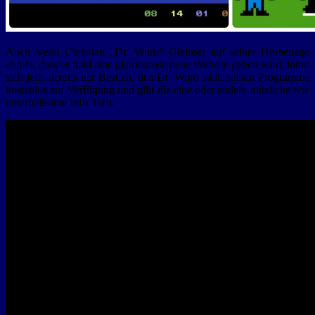
Auch wenn Christian „Dr. Wuro“ Gleinser auf seiner Homepage
abgibt, dass es bald eine glamouröse neue Website geben wird, lohnt
sich jetzt bereits der Besuch, den Dr. Wuro stellt seinen Programme
kostenlos zur Verfügung und gibt die eine oder andere nützliche wie
unterhaltsame Info dazu.