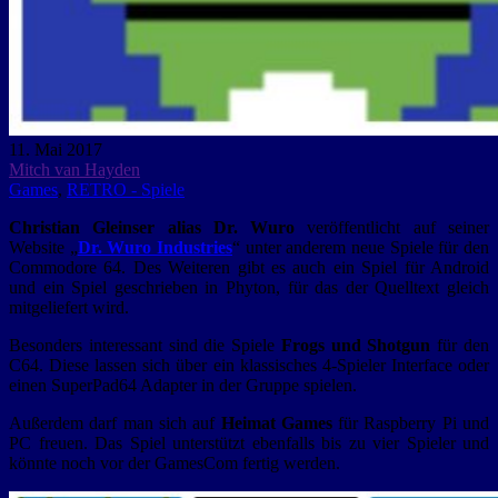
11. Mai 2017
Mitch van Hayden
Games
,
RETRO - Spiele
Christian Gleinser alias Dr. Wuro
veröffentlicht auf seiner
Website „
Dr. Wuro Industries
“ unter anderem neue Spiele für den
Commodore 64. Des Weiteren gibt es auch ein Spiel für Android
und ein Spiel geschrieben in Phyton, für das der Quelltext gleich
mitgeliefert wird.
Besonders interessant sind die Spiele
Frogs und Shotgun
für den
C64. Diese lassen sich über ein klassisches 4-Spieler Interface oder
einen SuperPad64 Adapter in der Gruppe spielen.
Außerdem darf man sich auf
Heimat Games
für Raspberry Pi und
PC freuen. Das Spiel unterstützt ebenfalls bis zu vier Spieler und
könnte noch vor der GamesCom fertig werden.