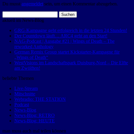
Du musst
angemeldet
sein, um einen Kommentar abzugeben.
Suchen
nach:
aktuell im News-Blog
GRG-Kampagne geht erfolgreich in die letzten 24 Stunden!
Der Countdown läuft… ARC4 geht an den Start!
NAG-Podcast | Ausgabe #21 | Wings of Death – The
reworked Anthology
German Remix Group startet Kickstarter-Kampagne für
„Wings of Death“
WestVisions im Landschaftspark Duisburg-Nord – Die Elfte
am Zwölften!
beliebte Themen
Live-Stream
Mitschnitte
Webradio: THE STATION
Podcast
News-Blog
News-Blog: RETRO
News-Blog: HEUTE
man muss auch mal teilen können