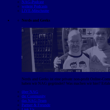
NAG-Podcast
weitere Podcasts
LIVE-Mitschnitte
Nerds and Geeks
Nerds and Geeks ist eine private non-profit Online-Co
haben wir NAG gegründet? Was machen wir hier? Erfahr
über NAG
die Community
das NAG-Team
Partner & Freunde
Link Us