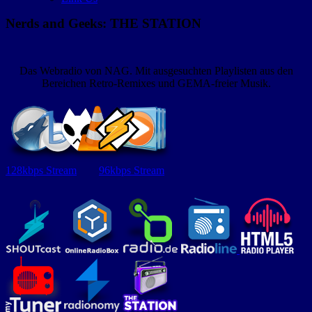
Nerds and Geeks: THE STATION
Das Webradio von NAG. Mit ausgesuchten Playlisten aus den
Bereichen Retro-Remixes und GEMA-freier Musik.
128kbps Stream
96kbps Stream