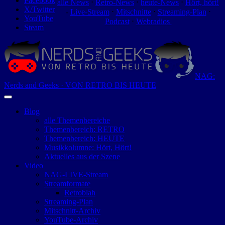
Facebook
alle News
⋅
Retro-News
⋅
heute-News
⋅
Hört, hört!
X/Twitter
-
Live-Stream
⋅
Mitschnitte
⋅
Streaming-Plan
⋅
YouTube
Podcast
⋅
Webradios
Steam
NAG:
Nerds and Geeks · VON RETRO BIS HEUTE
Blog
alle Themenbereiche
Themenbereich: RETRO
Themenbereich: HEUTE
Musikkolumne: Hört, Hört!
Aktuelles aus der Szene
Video
NAG-LIVE-Stream
Streamformate
Retroblah
Streaming-Plan
Mitschnitt-Archiv
YouTube-Archiv