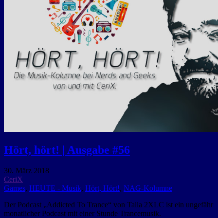
Hört, hört! | Ausgabe #56
30. März 2018
CeriX
Games
,
HEUTE - Musik
,
Hört, Hört!
,
NAG-Kolumne
Der Podcast „Addicted To Trance“ von Talla 2XLC ist ein ungefähr
monatlicher Podcast mit einer Stunde Trancemusik.