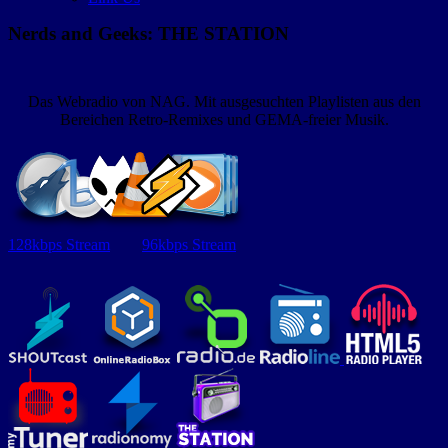
Nerds and Geeks: THE STATION
Das Webradio von NAG. Mit ausgesuchten Playlisten aus den
Bereichen Retro-Remixes und GEMA-freier Musik.
128kbps Stream
96kbps Stream