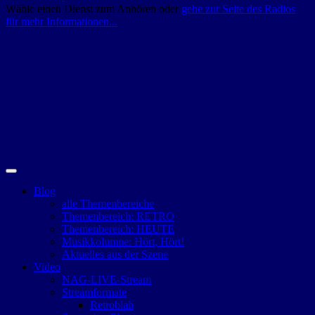
Wähle einen Dienst zum Anhören oder
gehe zur Seite des Radios
für mehr Informationen...
Blog
alle Themenbereiche
Themenbereich: RETRO
Themenbereich: HEUTE
Musikkolumne: Hört, Hört!
Aktuelles aus der Szene
Video
NAG-LIVE-Stream
Streamformate
Retroblah