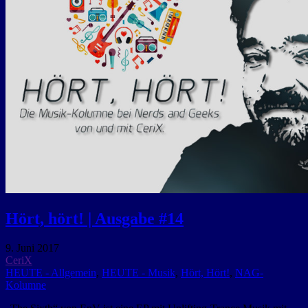
Hört, hört! | Ausgabe #14
9. Juni 2017
CeriX
HEUTE - Allgemein
,
HEUTE - Musik
,
Hört, Hört!
,
NAG-
Kolumne