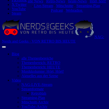
Facebook
alle News
⋅
Retro-News
⋅
heute-News
⋅
Hört, hört!
X/Twitter
-
Live-Stream
⋅
Mitschnitte
⋅
Streaming-Plan
⋅
YouTube
Podcast
⋅
Webradios
Steam
NAG:
Nerds and Geeks · VON RETRO BIS HEUTE
Blog
alle Themenbereiche
Themenbereich: RETRO
Themenbereich: HEUTE
Musikkolumne: Hört, Hört!
Aktuelles aus der Szene
Video
NAG-LIVE-Stream
Streamformate
Retroblah
Streaming-Plan
Mitschnitt-Archiv
YouTube-Archiv