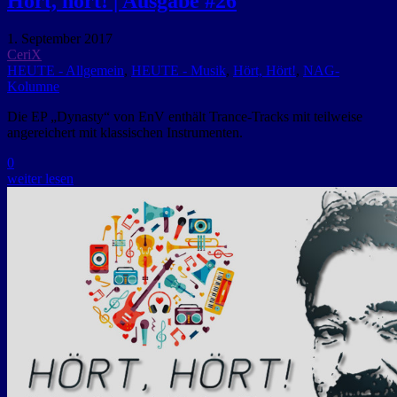
Hört, hört! | Ausgabe #26
1. September 2017
CeriX
HEUTE - Allgemein
,
HEUTE - Musik
,
Hört, Hört!
,
NAG-
Kolumne
Die EP „Dynasty“ von EnV enthält Trance-Tracks mit teilweise
angereichert mit klassischen Instrumenten.
0
weiter lesen