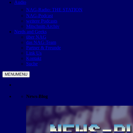
Audio
NAG-Radio: THE STATION
NAG-Podcast
weitere Podcasts
Mitschnitt-Archiv
Nerds and Geeks
über NAG
das NAG-Team
Partner & Freunde
Link Us
Kontakt
Suche
MENU
MENU
News-Blog