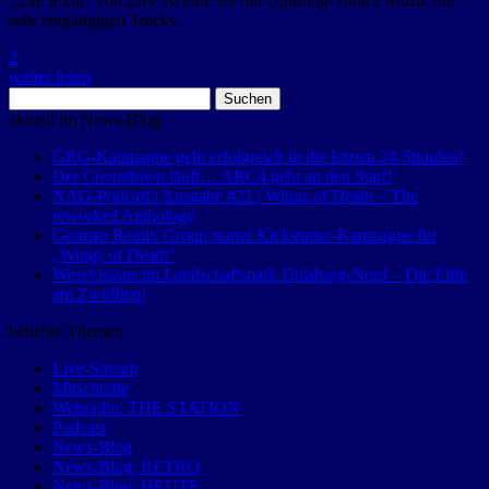
„The Sixth“ von EnV ist eine EP mit Uplifting-Trance Musik mit
sehr eingängigen Tracks.
2
weiter lesen
Suchen
nach:
aktuell im News-Blog
GRG-Kampagne geht erfolgreich in die letzten 24 Stunden!
Der Countdown läuft… ARC4 geht an den Start!
NAG-Podcast | Ausgabe #21 | Wings of Death – The
reworked Anthology
German Remix Group startet Kickstarter-Kampagne für
„Wings of Death“
WestVisions im Landschaftspark Duisburg-Nord – Die Elfte
am Zwölften!
beliebte Themen
Live-Stream
Mitschnitte
Webradio: THE STATION
Podcast
News-Blog
News-Blog: RETRO
News-Blog: HEUTE