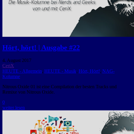
Hört, hört! | Ausgabe #22
4. August 2017
CeriX
HEUTE - Allgemein
,
HEUTE - Musik
,
Hört, Hört!
,
NAG-
Kolumne
Nitrous Oxide 01 ist eine Compilation der besten Tracks und
Remixe von Nitrous Oxide.
0
weiter lesen