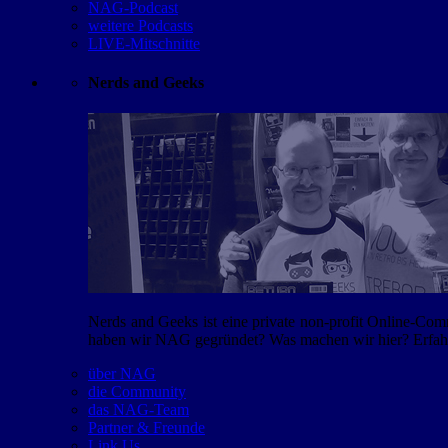
NAG-Podcast
weitere Podcasts
LIVE-Mitschnitte
Nerds and Geeks
Nerds and Geeks ist eine private non-profit Online-Co
haben wir NAG gegründet? Was machen wir hier? Erfahr
über NAG
die Community
das NAG-Team
Partner & Freunde
Link Us