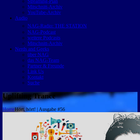
Streaming-Plan
Mitschnitt-Archiv
YouTube-Archiv
Audio
NAG-Radio: THE STATION
NAG-Podcast
weitere Podcasts
Mitschnitt-Archiv
Nerds and Geeks
über NAG
das NAG-Team
Partner & Freunde
Link Us
Kontakt
Suche
Uplifting Trance
Home
Hört, hört! | Ausgabe #56