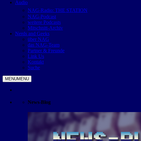
Audio
NAG-Radio: THE STATION
NAG-Podcast
weitere Podcasts
Mitschnitt-Archiv
Nerds and Geeks
über NAG
das NAG-Team
Partner & Freunde
Link Us
Kontakt
Suche
MENU
MENU
News-Blog