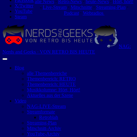
Facebook
alle News
⋅
Retro-News
⋅
heute-News
⋅
Hört, hört!
X/Twitter
-
Live-Stream
⋅
Mitschnitte
⋅
Streaming-Plan
⋅
YouTube
Podcast
⋅
Webradios
Steam
NAG:
Nerds and Geeks · VON RETRO BIS HEUTE
Blog
alle Themenbereiche
Themenbereich: RETRO
Themenbereich: HEUTE
Musikkolumne: Hört, Hört!
Aktuelles aus der Szene
Video
NAG-LIVE-Stream
Streamformate
Retroblah
Streaming-Plan
Mitschnitt-Archiv
YouTube-Archiv