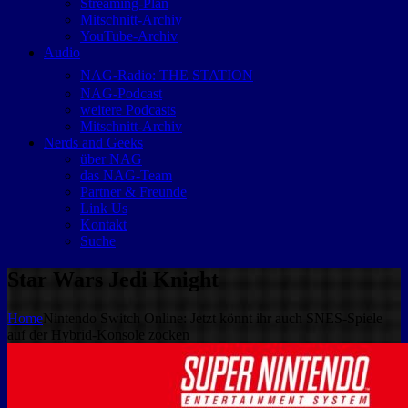
Streaming-Plan
Mitschnitt-Archiv
YouTube-Archiv
Audio
NAG-Radio: THE STATION
NAG-Podcast
weitere Podcasts
Mitschnitt-Archiv
Nerds and Geeks
über NAG
das NAG-Team
Partner & Freunde
Link Us
Kontakt
Suche
Star Wars Jedi Knight
Home
Nintendo Switch Online: Jetzt könnt ihr auch SNES-Spiele
auf der Hybrid-Konsole zocken