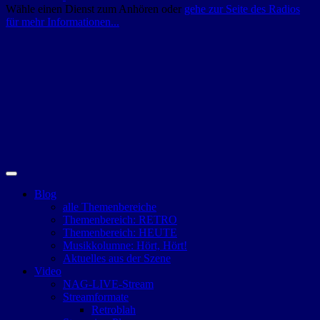
Wähle einen Dienst zum Anhören oder
gehe zur Seite des Radios
für mehr Informationen...
Blog
alle Themenbereiche
Themenbereich: RETRO
Themenbereich: HEUTE
Musikkolumne: Hört, Hört!
Aktuelles aus der Szene
Video
NAG-LIVE-Stream
Streamformate
Retroblah