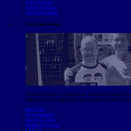
NAG-Podcast
weitere Podcasts
LIVE-Mitschnitte
Nerds and Geeks
Nerds and Geeks ist eine private non-profit Online-Co
haben wir NAG gegründet? Was machen wir hier? Erfahr
über NAG
die Community
das NAG-Team
Partner & Freunde
Link Us