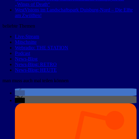
„Wings of Death“
WestVisions im Landschaftspark Duisburg-Nord – Die Elfte
am Zwölften!
beliebte Themen
Live-Stream
Mitschnitte
Webradio: THE STATION
Podcast
News-Blog
News-Blog: RETRO
News-Blog: HEUTE
man muss auch mal teilen können