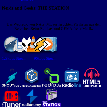
Nerds and Geeks: THE STATION
Das Webradio von NAG. Mit ausgesuchten Playlisten aus den
Bereichen Retro-Remixes und GEMA-freier Musik.
128kbps Stream
96kbps Stream