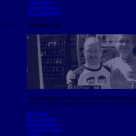
NAG-Podcast
weitere Podcasts
LIVE-Mitschnitte
Nerds and Geeks
Nerds and Geeks ist eine private non-profit Online-Co
haben wir NAG gegründet? Was machen wir hier? Erfahr
über NAG
die Community
das NAG-Team
Partner & Freunde
Link Us