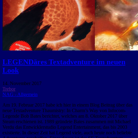
LEGENDäres Textadventure im neuen
Look
14. November 2017
Trebor
NAG - Allgemein
Am 19. Februar 2017 habe ich hier in einem Blog Beitrag über das
neue Textadventure Thaumistry: In Charm’s Way von Infocom-
Legende Bob Bates berichtet, welches am 8. Oktober 2017 über
Steam erschienen ist. 1989 gründete Bates zusammen mit Michael
Verdu das Entwicklerstudio Legend Entertainment, das bis 2003
existierte. In dieser Zeit hat Legend viele, auch heute noch beliebte