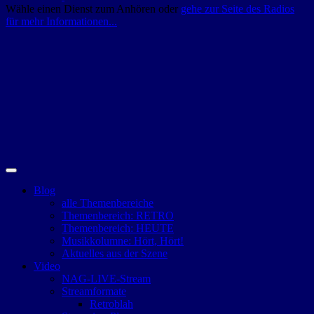
Wähle einen Dienst zum Anhören oder
gehe zur Seite des Radios
für mehr Informationen...
Blog
alle Themenbereiche
Themenbereich: RETRO
Themenbereich: HEUTE
Musikkolumne: Hört, Hört!
Aktuelles aus der Szene
Video
NAG-LIVE-Stream
Streamformate
Retroblah