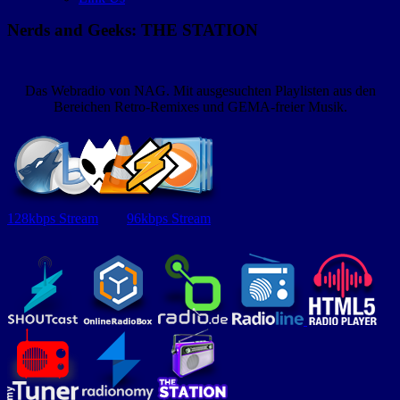
Nerds and Geeks: THE STATION
Das Webradio von NAG. Mit ausgesuchten Playlisten aus den
Bereichen Retro-Remixes und GEMA-freier Musik.
128kbps Stream
96kbps Stream