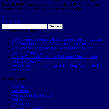
Adventures geschaffen. Eines davon ist das SF-Textadventure
Frederik Pohl’s Gateway, was am 27. Februar 2017 als Remake
erschienen ist und kostenlos heruntergeladen werden…
3
weiter lesen
Suchen
nach:
aktuell im News-Blog
GRG-Kampagne geht erfolgreich in die letzten 24 Stunden!
Der Countdown läuft… ARC4 geht an den Start!
NAG-Podcast | Ausgabe #21 | Wings of Death – The
reworked Anthology
German Remix Group startet Kickstarter-Kampagne für
„Wings of Death“
WestVisions im Landschaftspark Duisburg-Nord – Die Elfte
am Zwölften!
beliebte Themen
Live-Stream
Mitschnitte
Webradio: THE STATION
Podcast
News-Blog
News-Blog: RETRO