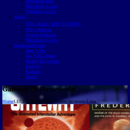
Streaming-Plan
Mitschnitt-Archiv
YouTube-Archiv
Audio
NAG-Radio: THE STATION
NAG-Podcast
weitere Podcasts
Mitschnitt-Archiv
Nerds and Geeks
über NAG
das NAG-Team
Partner & Freunde
Link Us
Kontakt
Suche
Gateway II: Homeworld
Home
LEGENDäres Textadventure im neuen Look