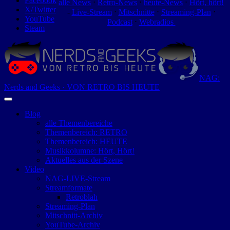
Facebook
alle News
⋅
Retro-News
⋅
heute-News
⋅
Hört, hört!
X/Twitter
-
Live-Stream
⋅
Mitschnitte
⋅
Streaming-Plan
⋅
YouTube
Podcast
⋅
Webradios
Steam
NAG:
Nerds and Geeks · VON RETRO BIS HEUTE
Blog
alle Themenbereiche
Themenbereich: RETRO
Themenbereich: HEUTE
Musikkolumne: Hört, Hört!
Aktuelles aus der Szene
Video
NAG-LIVE-Stream
Streamformate
Retroblah
Streaming-Plan
Mitschnitt-Archiv
YouTube-Archiv