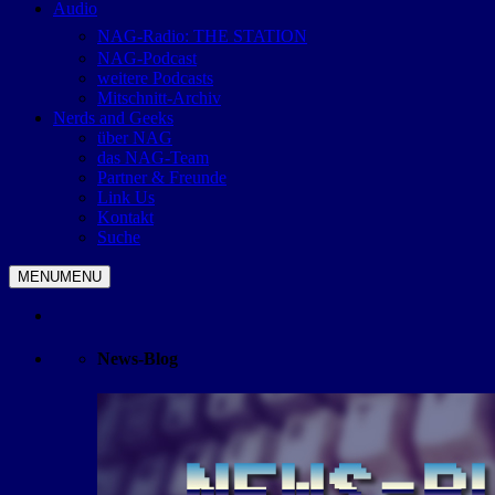
Audio
NAG-Radio: THE STATION
NAG-Podcast
weitere Podcasts
Mitschnitt-Archiv
Nerds and Geeks
über NAG
das NAG-Team
Partner & Freunde
Link Us
Kontakt
Suche
MENU
MENU
News-Blog