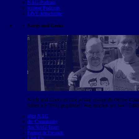
NAG-Podcast
weitere Podcasts
LIVE-Mitschnitte
Nerds and Geeks
Nerds and Geeks ist eine private non-profit Online-Co
haben wir NAG gegründet? Was machen wir hier? Erfahr
über NAG
die Community
das NAG-Team
Partner & Freunde
Link Us