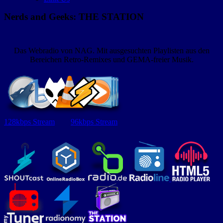
Nerds and Geeks: THE STATION
Das Webradio von NAG. Mit ausgesuchten Playlisten aus den
Bereichen Retro-Remixes und GEMA-freier Musik.
128kbps Stream
96kbps Stream