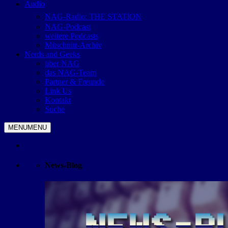
Audio
NAG-Radio: THE STATION
NAG-Podcast
weitere Podcasts
Mitschnitt-Archiv
Nerds and Geeks
über NAG
das NAG-Team
Partner & Freunde
Link Us
Kontakt
Suche
MENU
MENU
News-Blog