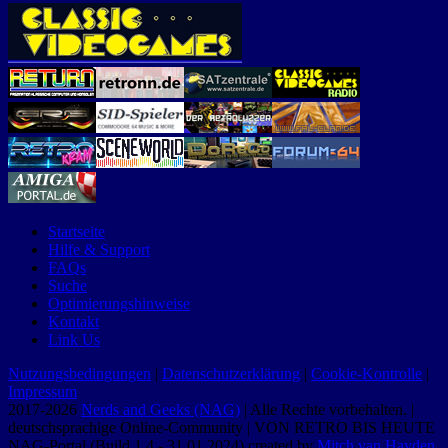
Startseite
Hilfe & Support
FAQs
Suche
Optimierungshinweise
Kontakt
Link Us
Nutzungsbedingungen
|
Datenschutzerklärung
|
Cookie-Kontrolle
|
Impressum
2017-2026
Nerds and Geeks (NAG)
| Alle Rechte vorbehalten. |
deutschsprachige Online-Community | VON RETRO BIS HEUTE
NAG-Portal (Build 1.4 - 31.01.2024) created by
Mitch van Hayden