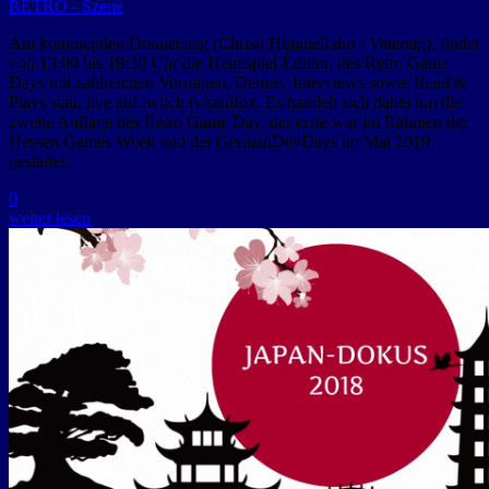
RETRO - Szene
Am kommenden Donnerstag (Christi Himmelfahrt / Vatertag), findet
von 13:00 bis 19:30 Uhr die Heimspiel-Edition des Retro Game
Days mit zahlreichen Vorträgen, Demos, Interviews sowie Read &
Plays statt, live auf twitch.tv/sanifox. Es handelt sich dabei um die
zweite Auflage des Retro Game Day, der erste war im Rahmen der
Hessen Games Week und der GermanDevDays im Mai 2019
gestartet.
0
weiter lesen