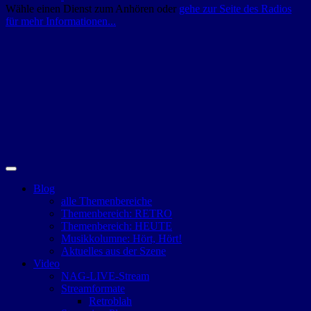
Wähle einen Dienst zum Anhören oder
gehe zur Seite des Radios
für mehr Informationen...
Blog
alle Themenbereiche
Themenbereich: RETRO
Themenbereich: HEUTE
Musikkolumne: Hört, Hört!
Aktuelles aus der Szene
Video
NAG-LIVE-Stream
Streamformate
Retroblah