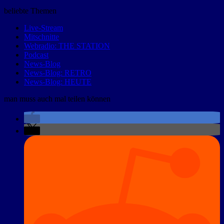
beliebte Themen
Live-Stream
Mitschnitte
Webradio: THE STATION
Podcast
News-Blog
News-Blog: RETRO
News-Blog: HEUTE
man muss auch mal teilen können