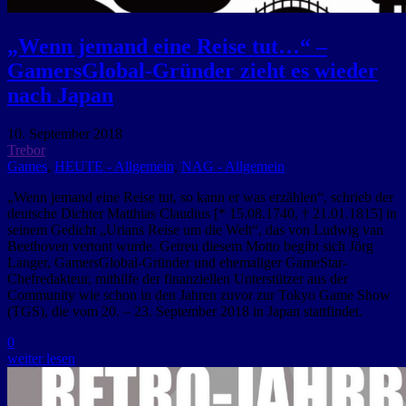
„Wenn jemand eine Reise tut…“ –
GamersGlobal-Gründer zieht es wieder
nach Japan
10. September 2018
Trebor
Games
,
HEUTE - Allgemein
,
NAG - Allgemein
„Wenn jemand eine Reise tut, so kann er was erzählen“, schrieb der
deutsche Dichter Matthias Claudius [* 15.08.1740, † 21.01.1815] in
seinem Gedicht „Urians Reise um die Welt“, das von Ludwig van
Beethoven vertont wurde. Getreu diesem Motto begibt sich Jörg
Langer, GamersGlobal-Gründer und ehemaliger GameStar-
Chefredakteur, mithilfe der finanziellen Unterstützer aus der
Community wie schon in den Jahren zuvor zur Tokyo Game Show
(TGS), die vom 20. – 23. September 2018 in Japan stattfindet.
0
weiter lesen