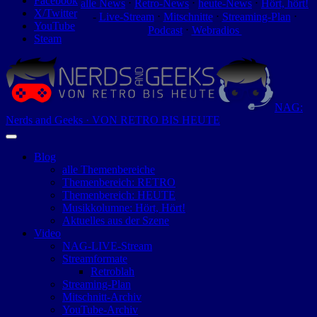
Facebook
alle News
⋅
Retro-News
⋅
heute-News
⋅
Hört, hört!
X/Twitter
-
Live-Stream
⋅
Mitschnitte
⋅
Streaming-Plan
⋅
YouTube
Podcast
⋅
Webradios
Steam
NAG:
Nerds and Geeks · VON RETRO BIS HEUTE
Blog
alle Themenbereiche
Themenbereich: RETRO
Themenbereich: HEUTE
Musikkolumne: Hört, Hört!
Aktuelles aus der Szene
Video
NAG-LIVE-Stream
Streamformate
Retroblah
Streaming-Plan
Mitschnitt-Archiv
YouTube-Archiv