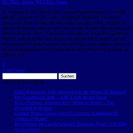
RETRO - Spiele
,
RETRO - Szene
Im September 2017 feierte das Computerspielemagazin GameStar
mit der Ausgabe 10/2017 sein 20-jähriges Jubiläum. Zu diesem
Anlass hat deren Verlag, die Webedia Gaming GmbH, zusammen
mit der Redaktion nun vor einer Woche ein Sonderheft mit dem Titel
Retro-Jahrbuch 1997 – Ein neues Zeitalter aus der Reihe GameStar
History veröffentlicht. Das Team von damals blickt zurück auf die
Pionierzeit der GameStar und geht der Frage nach, welche Titel sich
weiterentwickelt haben und auch heute noch bei vielen Spielern ein
Thema sind.
0
weiter lesen
Suchen
nach:
aktuell im News-Blog
GRG-Kampagne geht erfolgreich in die letzten 24 Stunden!
Der Countdown läuft… ARC4 geht an den Start!
NAG-Podcast | Ausgabe #21 | Wings of Death – The
reworked Anthology
German Remix Group startet Kickstarter-Kampagne für
„Wings of Death“
WestVisions im Landschaftspark Duisburg-Nord – Die Elfte
am Zwölften!