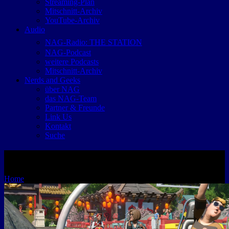
Streaming-Plan
Mitschnitt-Archiv
YouTube-Archiv
Audio
NAG-Radio: THE STATION
NAG-Podcast
weitere Podcasts
Mitschnitt-Archiv
Nerds and Geeks
über NAG
das NAG-Team
Partner & Freunde
Link Us
Kontakt
Suche
Frontier
Home
Planet Coaster: Gratis-Frühlingsupdate jetzt verfügbar