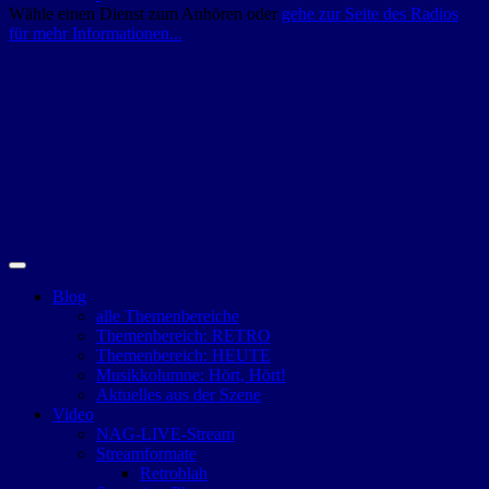
Wähle einen Dienst zum Anhören oder
gehe zur Seite des Radios
für mehr Informationen...
Blog
alle Themenbereiche
Themenbereich: RETRO
Themenbereich: HEUTE
Musikkolumne: Hört, Hört!
Aktuelles aus der Szene
Video
NAG-LIVE-Stream
Streamformate
Retroblah