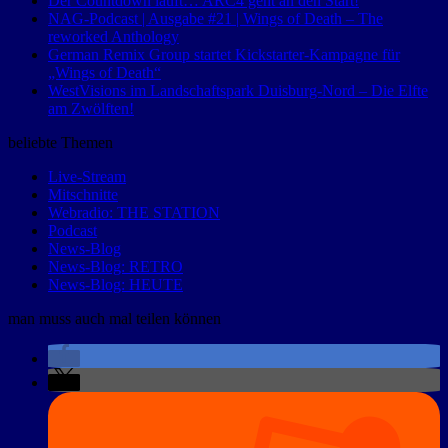
Der Countdown läuft… ARC4 geht an den Start!
NAG-Podcast | Ausgabe #21 | Wings of Death – The
reworked Anthology
German Remix Group startet Kickstarter-Kampagne für
„Wings of Death“
WestVisions im Landschaftspark Duisburg-Nord – Die Elfte
am Zwölften!
beliebte Themen
Live-Stream
Mitschnitte
Webradio: THE STATION
Podcast
News-Blog
News-Blog: RETRO
News-Blog: HEUTE
man muss auch mal teilen können