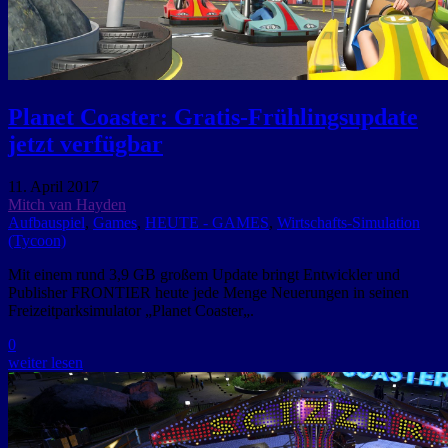
Planet Coaster: Gratis-Frühlingsupdate
jetzt verfügbar
11. April 2017
Mitch van Hayden
Aufbauspiel
,
Games
,
HEUTE - GAMES
,
Wirtschafts-Simulation
(Tycoon)
Mit einem rund 3,9 GB großem Update bringt Entwickler und
Publisher FRONTIER heute jede Menge Neuerungen in seinen
Freizeitparksimulator „Planet Coaster„.
0
weiter lesen