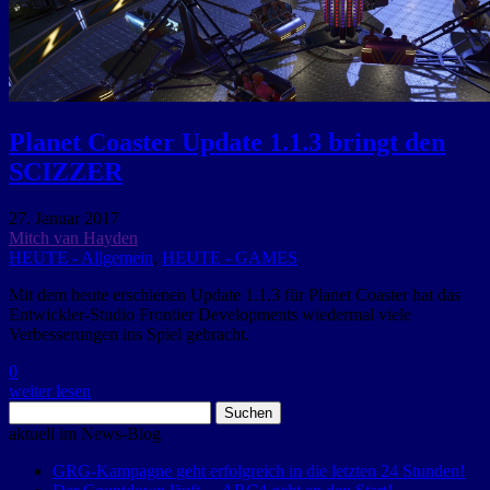
Planet Coaster Update 1.1.3 bringt den
SCIZZER
27. Januar 2017
Mitch van Hayden
HEUTE - Allgemein
,
HEUTE - GAMES
Mit dem heute erschienen Update 1.1.3 für Planet Coaster hat das
Entwickler-Studio Frontier Developments wiedermal viele
Verbesserungen ins Spiel gebracht.
0
weiter lesen
Suchen
nach:
aktuell im News-Blog
GRG-Kampagne geht erfolgreich in die letzten 24 Stunden!