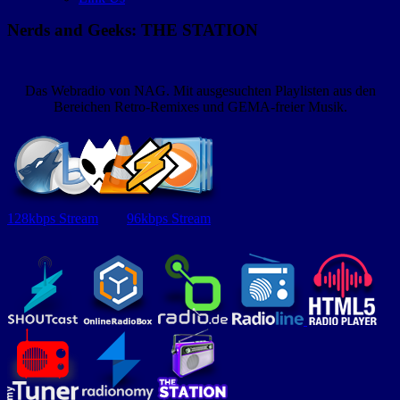
Nerds and Geeks: THE STATION
Das Webradio von NAG. Mit ausgesuchten Playlisten aus den
Bereichen Retro-Remixes und GEMA-freier Musik.
128kbps Stream
96kbps Stream