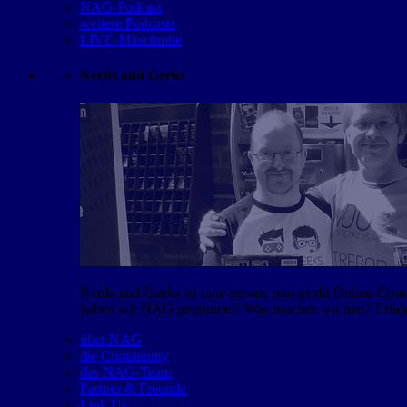
NAG-Podcast
weitere Podcasts
LIVE-Mitschnitte
Nerds and Geeks
Nerds and Geeks ist eine private non-profit Online-Co
haben wir NAG gegründet? Was machen wir hier? Erfahr
über NAG
die Community
das NAG-Team
Partner & Freunde
Link Us