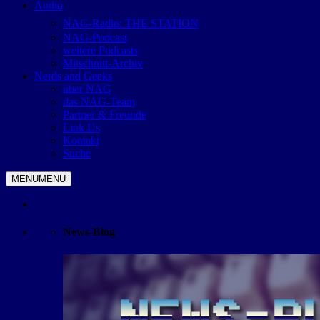
Audio
NAG-Radio: THE STATION
NAG-Podcast
weitere Podcasts
Mitschnitt-Archiv
Nerds and Geeks
über NAG
das NAG-Team
Partner & Freunde
Link Us
Kontakt
Suche
MENU
MENU
News-Blog