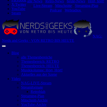
Facebook
alle News
⋅
Retro-News
⋅
heute-News
⋅
Hört, hört!
X/Twitter
-
Live-Stream
⋅
Mitschnitte
⋅
Streaming-Plan
⋅
YouTube
Podcast
⋅
Webradios
Steam
NAG:
Nerds and Geeks · VON RETRO BIS HEUTE
Blog
alle Themenbereiche
Themenbereich: RETRO
Themenbereich: HEUTE
Musikkolumne: Hört, Hört!
Aktuelles aus der Szene
Video
NAG-LIVE-Stream
Streamformate
Retroblah
Streaming-Plan
Mitschnitt-Archiv
YouTube-Archiv