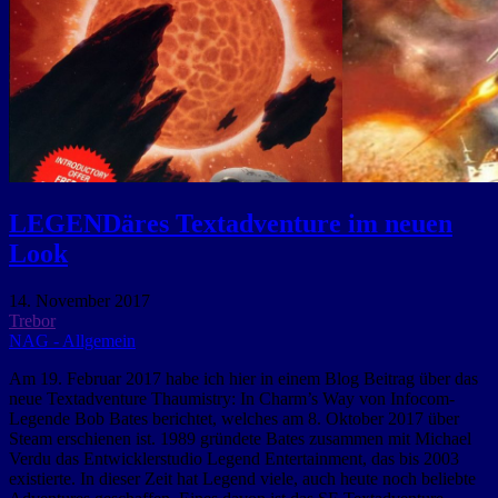
LEGENDäres Textadventure im neuen
Look
14. November 2017
Trebor
NAG - Allgemein
Am 19. Februar 2017 habe ich hier in einem Blog Beitrag über das
neue Textadventure Thaumistry: In Charm’s Way von Infocom-
Legende Bob Bates berichtet, welches am 8. Oktober 2017 über
Steam erschienen ist. 1989 gründete Bates zusammen mit Michael
Verdu das Entwicklerstudio Legend Entertainment, das bis 2003
existierte. In dieser Zeit hat Legend viele, auch heute noch beliebte