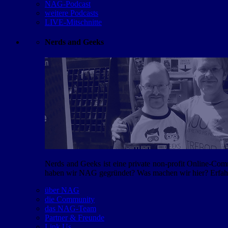
NAG-Podcast
weitere Podcasts
LIVE-Mitschnitte
Nerds and Geeks
Nerds and Geeks ist eine private non-profit Online-Co
haben wir NAG gegründet? Was machen wir hier? Erfahr
über NAG
die Community
das NAG-Team
Partner & Freunde
Link Us