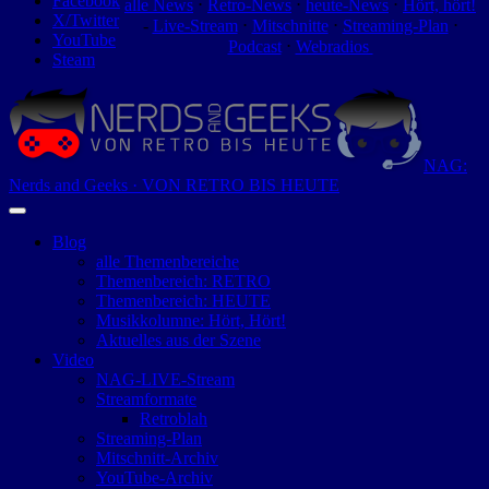
Facebook
alle News
⋅
Retro-News
⋅
heute-News
⋅
Hört, hört!
X/Twitter
-
Live-Stream
⋅
Mitschnitte
⋅
Streaming-Plan
⋅
YouTube
Podcast
⋅
Webradios
Steam
NAG:
Nerds and Geeks · VON RETRO BIS HEUTE
Blog
alle Themenbereiche
Themenbereich: RETRO
Themenbereich: HEUTE
Musikkolumne: Hört, Hört!
Aktuelles aus der Szene
Video
NAG-LIVE-Stream
Streamformate
Retroblah
Streaming-Plan
Mitschnitt-Archiv
YouTube-Archiv