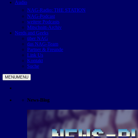
Audio
NAG-Radio: THE STATION
NAG-Podcast
weitere Podcasts
Mitschnitt-Archiv
Nerds and Geeks
über NAG
das NAG-Team
Partner & Freunde
Link Us
Kontakt
Suche
MENU
MENU
News-Blog