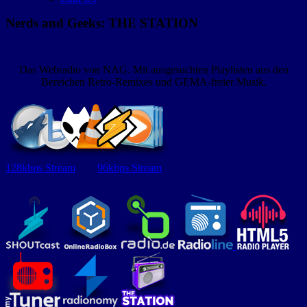
Nerds and Geeks: THE STATION
Das Webradio von NAG. Mit ausgesuchten Playlisten aus den
Bereichen Retro-Remixes und GEMA-freier Musik.
128kbps Stream
96kbps Stream