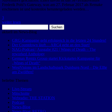
Adventures geschaffen. Eines davon ist das SF-Textadventure
Frederik Pohl’s Gateway, was am 27. Februar 2017 als Remake
erschienen ist und kostenlos heruntergeladen werden…
3
weiter lesen
Suchen
nach:
aktuell im News-Blog
GRG-Kampagne geht erfolgreich in die letzten 24 Stunden!
Der Countdown läuft… ARC4 geht an den Start!
NAG-Podcast | Ausgabe #21 | Wings of Death – The
reworked Anthology
German Remix Group startet Kickstarter-Kampagne für
„Wings of Death“
WestVisions im Landschaftspark Duisburg-Nord – Die Elfte
am Zwölften!
beliebte Themen
Live-Stream
Mitschnitte
Webradio: THE STATION
Podcast
News-Blog
News-Blog: RETRO