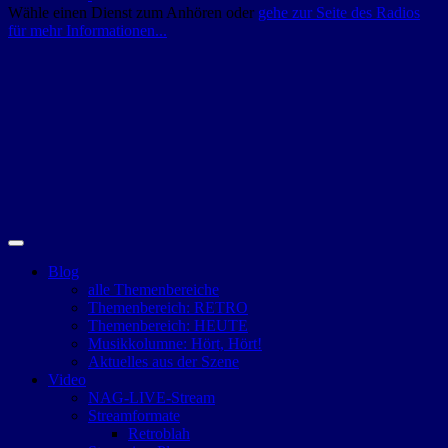
Wähle einen Dienst zum Anhören oder
gehe zur Seite des Radios
für mehr Informationen...
Blog
alle Themenbereiche
Themenbereich: RETRO
Themenbereich: HEUTE
Musikkolumne: Hört, Hört!
Aktuelles aus der Szene
Video
NAG-LIVE-Stream
Streamformate
Retroblah