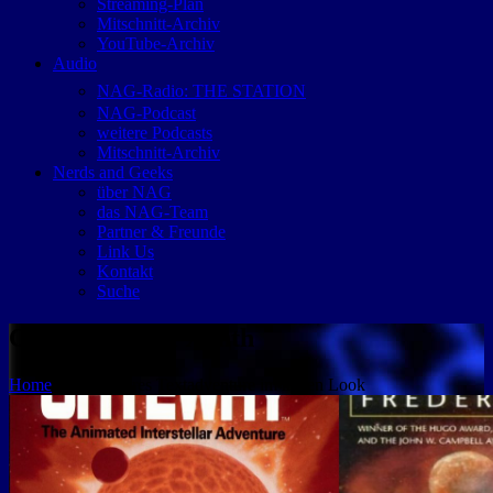
Streaming-Plan
Mitschnitt-Archiv
YouTube-Archiv
Audio
NAG-Radio: THE STATION
NAG-Podcast
weitere Podcasts
Mitschnitt-Archiv
Nerds and Geeks
über NAG
das NAG-Team
Partner & Freunde
Link Us
Kontakt
Suche
Companions of Xanth
Home
LEGENDäres Textadventure im neuen Look