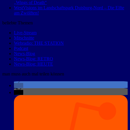
„Wings of Death“
WestVisions im Landschaftspark Duisburg-Nord – Die Elfte
am Zwölften!
beliebte Themen
Live-Stream
Mitschnitte
Webradio: THE STATION
Podcast
News-Blog
News-Blog: RETRO
News-Blog: HEUTE
man muss auch mal teilen können