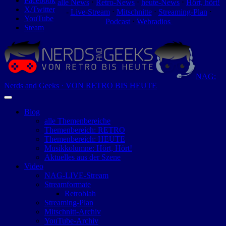
Facebook
alle News
⋅
Retro-News
⋅
heute-News
⋅
Hört, hört!
X/Twitter
-
Live-Stream
⋅
Mitschnitte
⋅
Streaming-Plan
⋅
YouTube
Podcast
⋅
Webradios
Steam
NAG:
Nerds and Geeks · VON RETRO BIS HEUTE
Blog
alle Themenbereiche
Themenbereich: RETRO
Themenbereich: HEUTE
Musikkolumne: Hört, Hört!
Aktuelles aus der Szene
Video
NAG-LIVE-Stream
Streamformate
Retroblah
Streaming-Plan
Mitschnitt-Archiv
YouTube-Archiv