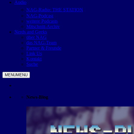
Audio
NAG-Radio: THE STATION
NAG-Podcast
weitere Podcasts
Mitschnitt-Archiv
Nerds and Geeks
über NAG
das NAG-Team
Partner & Freunde
Link Us
Kontakt
Suche
MENU
MENU
News-Blog