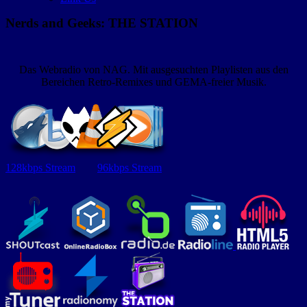
Nerds and Geeks: THE STATION
Das Webradio von NAG. Mit ausgesuchten Playlisten aus den
Bereichen Retro-Remixes und GEMA-freier Musik.
128kbps Stream
96kbps Stream