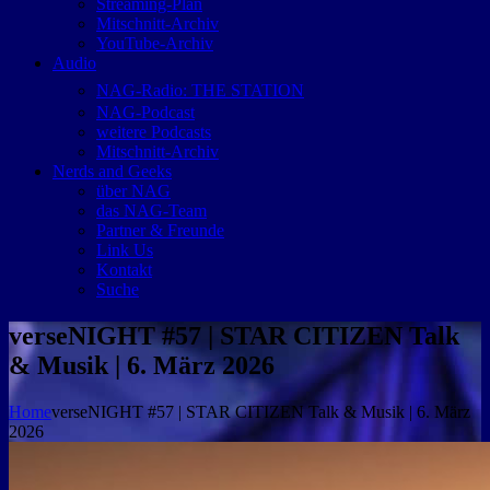
Streaming-Plan
Mitschnitt-Archiv
YouTube-Archiv
Audio
NAG-Radio: THE STATION
NAG-Podcast
weitere Podcasts
Mitschnitt-Archiv
Nerds and Geeks
über NAG
das NAG-Team
Partner & Freunde
Link Us
Kontakt
Suche
verseNIGHT #57 | STAR CITIZEN Talk
& Musik | 6. März 2026
Home
verseNIGHT #57 | STAR CITIZEN Talk & Musik | 6. März
2026