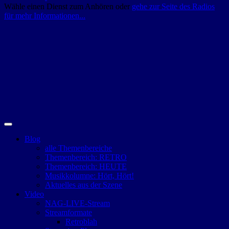
Wähle einen Dienst zum Anhören oder
gehe zur Seite des Radios
für mehr Informationen...
Blog
alle Themenbereiche
Themenbereich: RETRO
Themenbereich: HEUTE
Musikkolumne: Hört, Hört!
Aktuelles aus der Szene
Video
NAG-LIVE-Stream
Streamformate
Retroblah