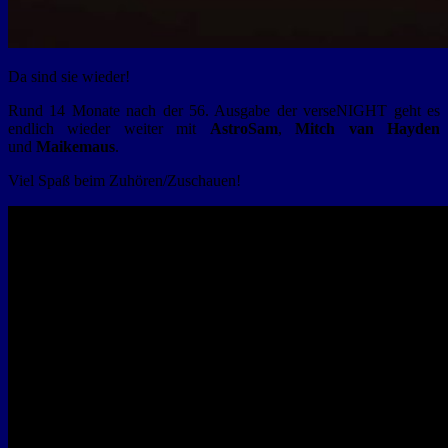
Da sind sie wieder!
Rund 14 Monate nach der 56. Ausgabe der verseNIGHT geht es
endlich wieder weiter mit
AstroSam
,
Mitch van Hayden
und
Maikemaus
.
Viel Spaß beim Zuhören/Zuschauen!