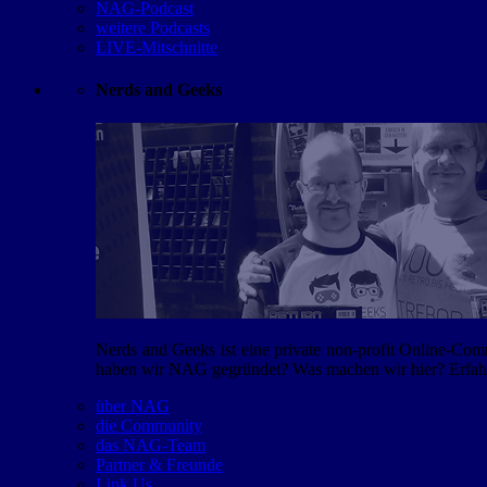
NAG-Podcast
weitere Podcasts
LIVE-Mitschnitte
Nerds and Geeks
Nerds and Geeks ist eine private non-profit Online-Co
haben wir NAG gegründet? Was machen wir hier? Erfahr
über NAG
die Community
das NAG-Team
Partner & Freunde
Link Us