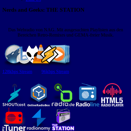
Nerds and Geeks: THE STATION
Das Webradio von NAG. Mit ausgesuchten Playlisten aus den
Bereichen Retro-Remixes und GEMA-freier Musik.
128kbps Stream
96kbps Stream