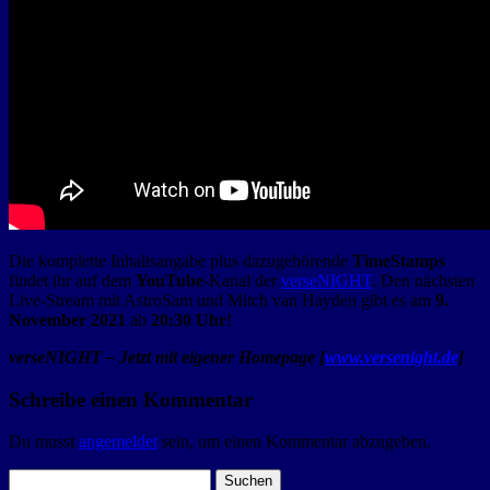
Die komplette Inhaltsangabe plus dazugehörende
TimeStamps
findet ihr auf dem
YouTube
-Kanal der
verseNIGHT
. Den nächsten
Live-Stream mit AstroSam und Mitch van Hayden gibt es am
9.
November 2021
ab
20:30 Uhr
!
verseNIGHT – Jetzt mit eigener Homepage [
www.versenight.de
]
Schreibe einen Kommentar
Du musst
angemeldet
sein, um einen Kommentar abzugeben.
Suchen