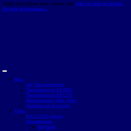
Wähle einen Dienst zum Anhören oder
gehe zur Seite des Radios
für mehr Informationen...
Blog
alle Themenbereiche
Themenbereich: RETRO
Themenbereich: HEUTE
Musikkolumne: Hört, Hört!
Aktuelles aus der Szene
Video
NAG-LIVE-Stream
Streamformate
Retroblah