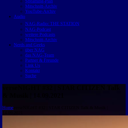
Streaming-Plan
Mitschnitt-Archiv
YouTube-Archiv
Audio
NAG-Radio: THE STATION
NAG-Podcast
weitere Podcasts
Mitschnitt-Archiv
Nerds and Geeks
über NAG
das NAG-Team
Partner & Freunde
Link Us
Kontakt
Suche
verseNIGHT #32 | STAR CITIZEN Talk
& Musik | 14.09.2021
Home
verseNIGHT #32 | STAR CITIZEN Talk & Musik |
14.09.2021