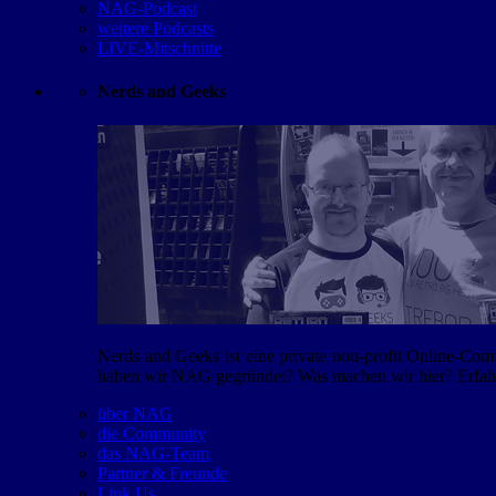
NAG-Podcast
weitere Podcasts
LIVE-Mitschnitte
Nerds and Geeks
Nerds and Geeks ist eine private non-profit Online-Co
haben wir NAG gegründet? Was machen wir hier? Erfahr
über NAG
die Community
das NAG-Team
Partner & Freunde
Link Us