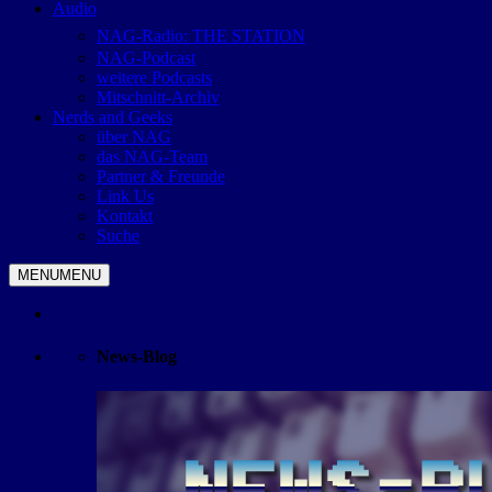
Audio
NAG-Radio: THE STATION
NAG-Podcast
weitere Podcasts
Mitschnitt-Archiv
Nerds and Geeks
über NAG
das NAG-Team
Partner & Freunde
Link Us
Kontakt
Suche
MENU
MENU
News-Blog