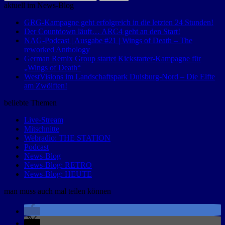
nach:
aktuell im News-Blog
GRG-Kampagne geht erfolgreich in die letzten 24 Stunden!
Der Countdown läuft… ARC4 geht an den Start!
NAG-Podcast | Ausgabe #21 | Wings of Death – The
reworked Anthology
German Remix Group startet Kickstarter-Kampagne für
„Wings of Death“
WestVisions im Landschaftspark Duisburg-Nord – Die Elfte
am Zwölften!
beliebte Themen
Live-Stream
Mitschnitte
Webradio: THE STATION
Podcast
News-Blog
News-Blog: RETRO
News-Blog: HEUTE
man muss auch mal teilen können