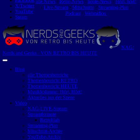
Facebook
alle News
⋅
Retro-News
⋅
heute-News
⋅
Hört, hört!
X/Twitter
-
Live-Stream
⋅
Mitschnitte
⋅
Streaming-Plan
⋅
YouTube
Podcast
⋅
Webradios
Steam
NAG:
Nerds and Geeks · VON RETRO BIS HEUTE
Blog
alle Themenbereiche
Themenbereich: RETRO
Themenbereich: HEUTE
Musikkolumne: Hört, Hört!
Aktuelles aus der Szene
Video
NAG-LIVE-Stream
Streamformate
Retroblah
Streaming-Plan
Mitschnitt-Archiv
YouTube-Archiv