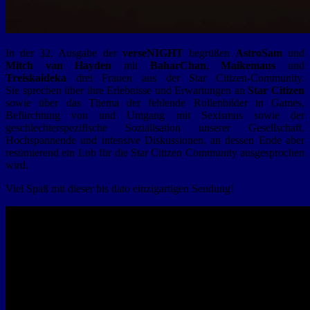
In der 32. Ausgabe der
verseNIGHT
​ begrüßen
AstroSam
​und
Mitch van Hayden
mit
BaharChan
,
Maikemaus
und
Treiskaideka
drei Frauen aus der Star Citizen-Community.
Sie sprechen über ihre Erlebnisse und Erwartungen an
Star Citizen
sowie über das Thema der fehlende Rollenbilder in Games,
Befürchtung von und Umgang mit Sexismus sowie der
geschlechterspezifische Sozialisation unserer Gesellschaft.
Hochspannende und intensive Diskussionen, an dessen Ende aber
resümierend ein Lob für die Star Citizen Community ausgesprochen
wird.
Viel Spaß mit dieser bis dato einzigartigen Sendung!