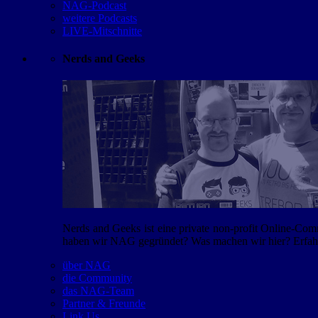
NAG-Podcast
weitere Podcasts
LIVE-Mitschnitte
Nerds and Geeks
Nerds and Geeks ist eine private non-profit Online-Co
haben wir NAG gegründet? Was machen wir hier? Erfahr
über NAG
die Community
das NAG-Team
Partner & Freunde
Link Us