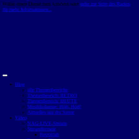
Wähle einen Dienst zum Anhören oder
gehe zur Seite des Radios
für mehr Informationen...
Blog
alle Themenbereiche
Themenbereich: RETRO
Themenbereich: HEUTE
Musikkolumne: Hört, Hört!
Aktuelles aus der Szene
Video
NAG-LIVE-Stream
Streamformate
Retroblah