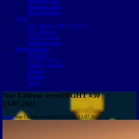
Streaming-Plan
Mitschnitt-Archiv
YouTube-Archiv
Audio
NAG-Radio: THE STATION
NAG-Podcast
weitere Podcasts
Mitschnitt-Archiv
Nerds and Geeks
über NAG
das NAG-Team
Partner & Freunde
Link Us
Kontakt
Suche
Star Citizen: verseNIGHT #30 |
13.07.2021
Home
Star Citizen: verseNIGHT #30 | 13.07.2021