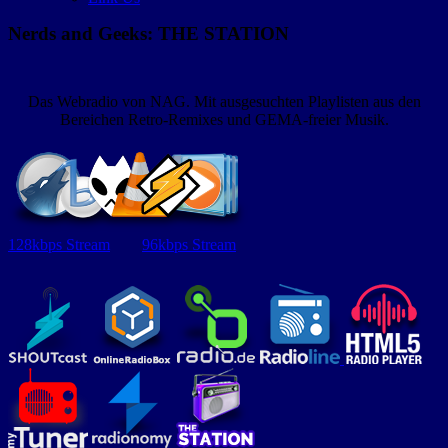
Nerds and Geeks: THE STATION
Das Webradio von NAG. Mit ausgesuchten Playlisten aus den
Bereichen Retro-Remixes und GEMA-freier Musik.
128kbps Stream
96kbps Stream