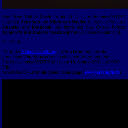
StarCitizen​​ Talk & Musik: In der 30. Ausgabe der
verseNIGHT
begrüßen
AstroSam
​und
Mitch van Hayden
​​​ die beiden Podcaster
Knaarks
und
Kendorak
, die durch den Star Citizen Podcast
Kendoraks und Knaarks‘ Geschwafel
in der Szene bekannt sind.
Viel Spaß!
PS: In der
Videobeschreibung
auf
YouTube
findet ihr die
kompletten
TimeStamps
zu den einzelnen Programmpunkten.
Die nächste
verseNIGHT
gibt es am
10. August 2021
um
20:30
Uhr
!
verseNIGHT – Jetzt mit eigener Homepage [
www.versenight.de
]