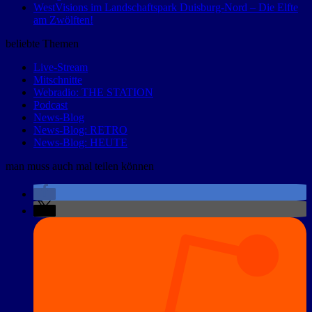
WestVisions im Landschaftspark Duisburg-Nord – Die Elfte
am Zwölften!
beliebte Themen
Live-Stream
Mitschnitte
Webradio: THE STATION
Podcast
News-Blog
News-Blog: RETRO
News-Blog: HEUTE
man muss auch mal teilen können