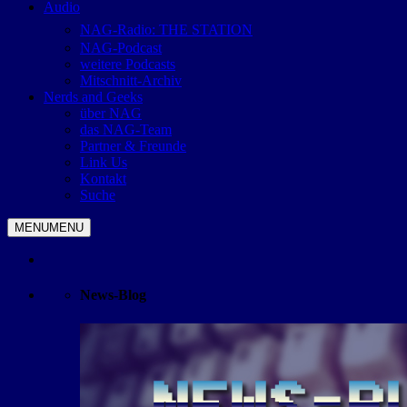
Audio
NAG-Radio: THE STATION
NAG-Podcast
weitere Podcasts
Mitschnitt-Archiv
Nerds and Geeks
über NAG
das NAG-Team
Partner & Freunde
Link Us
Kontakt
Suche
MENU
MENU
News-Blog