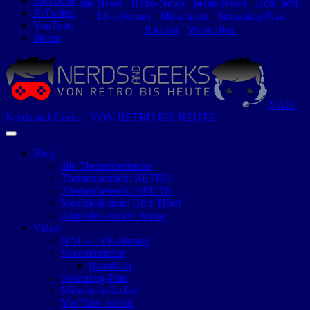
Facebook
alle News
⋅
Retro-News
⋅
heute-News
⋅
Hört, hört!
X/Twitter
-
Live-Stream
⋅
Mitschnitte
⋅
Streaming-Plan
⋅
YouTube
Podcast
⋅
Webradios
Steam
NAG:
Nerds and Geeks · VON RETRO BIS HEUTE
Blog
alle Themenbereiche
Themenbereich: RETRO
Themenbereich: HEUTE
Musikkolumne: Hört, Hört!
Aktuelles aus der Szene
Video
NAG-LIVE-Stream
Streamformate
Retroblah
Streaming-Plan
Mitschnitt-Archiv
YouTube-Archiv