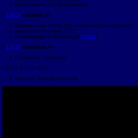
Viktor Gradov – The Space Wanderer
?️
2:16:14
Talkrunde #5
Spectrum-Frage: Welche CPUs werden auf Servern genutzt?
Squadron 42 Newsletter, Teil 2
Ankündigungen & Abschluss (ab
2:32:32
)
?
2:37:10
Musikblock #5
Condensspur – Sternwarte
??? Q U E L L E N ???
AstroSam | Star Citizen Netcode