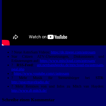
? Neue AstroSam Videos:
https://de.tipeee.com/astrosam
Star Citizen ATV-Übersetzungen, Diskussionen und
Erläuterungen auf:
https://www.mixcloud.com/astrosam/
?
RSS-Feed
:
api.nerdsandgeeks.de/mixcloud-rss/astrosam-
pgal.php
?
https://www.youtube.com/c/astrosam
? Mehr Musik für Sternenbürger bei
STR
:
http://spacetravelradio.de/
? Mehr Remixes von und Infos zu Mitch van Hayden:
http://www.dj-mitch.de/
Schreibe einen Kommentar