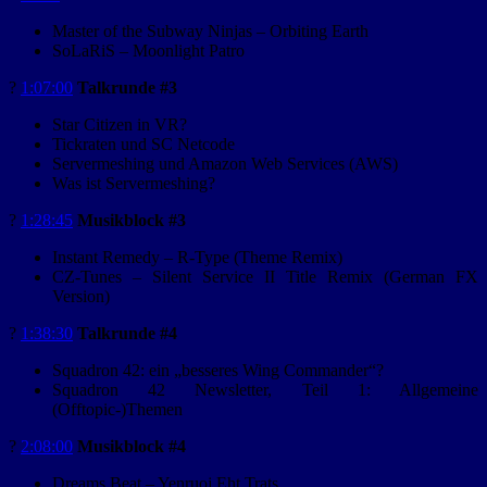
Master of the Subway Ninjas – Orbiting Earth
SoLaRiS – Moonlight Patro
?️
1:07:00
Talkrunde #3
Star Citizen in VR?
Tickraten und SC Netcode
Servermeshing und Amazon Web Services (AWS)
Was ist Servermeshing?
?
1:28:45
Musikblock #3
Instant Remedy – R-Type (Theme Remix)
CZ-Tunes – Silent Service II Title Remix (German FX
Version)
?️
1:38:30
Talkrunde #4
Squadron 42: ein „besseres Wing Commander“?
Squadron 42 Newsletter, Teil 1: Allgemeine
(Offtopic-)Themen
?
2:08:00
Musikblock #4
Dreams Beat – Yenruoj Eht Trats