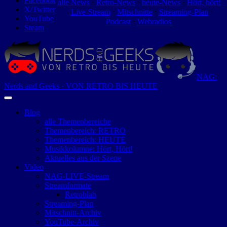
Facebook
alle News
⋅
Retro-News
⋅
heute-News
⋅
Hört, hört!
X/Twitter
-
Live-Stream
⋅
Mitschnitte
⋅
Streaming-Plan
⋅
YouTube
Podcast
⋅
Webradios
Steam
NAG:
Nerds and Geeks · VON RETRO BIS HEUTE
Blog
alle Themenbereiche
Themenbereich: RETRO
Themenbereich: HEUTE
Musikkolumne: Hört, Hört!
Aktuelles aus der Szene
Video
NAG-LIVE-Stream
Streamformate
Retroblah
Streaming-Plan
Mitschnitt-Archiv
YouTube-Archiv