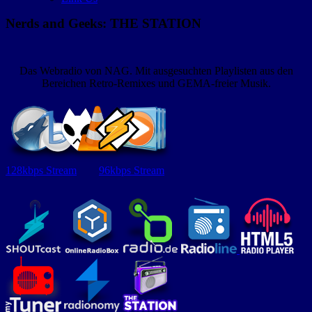
Nerds and Geeks: THE STATION
Das Webradio von NAG. Mit ausgesuchten Playlisten aus den
Bereichen Retro-Remixes und GEMA-freier Musik.
128kbps Stream
96kbps Stream