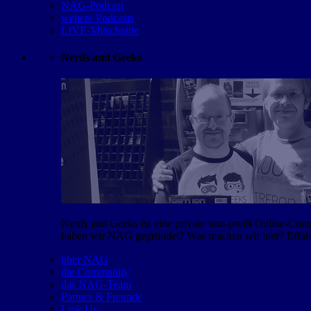
NAG-Podcast
weitere Podcasts
LIVE-Mitschnitte
Nerds and Geeks
Nerds and Geeks ist eine private non-profit Online-Co
haben wir NAG gegründet? Was machen wir hier? Erfahr
über NAG
die Community
das NAG-Team
Partner & Freunde
Link Us