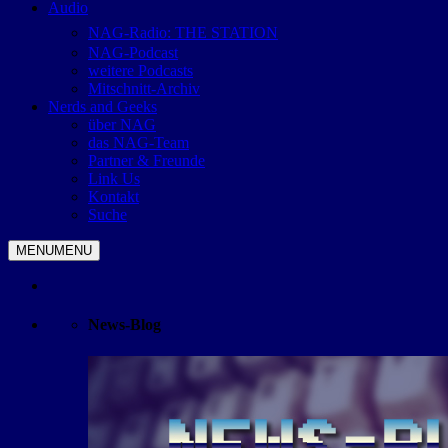
Audio
NAG-Radio: THE STATION
NAG-Podcast
weitere Podcasts
Mitschnitt-Archiv
Nerds and Geeks
über NAG
das NAG-Team
Partner & Freunde
Link Us
Kontakt
Suche
MENU
MENU
News-Blog