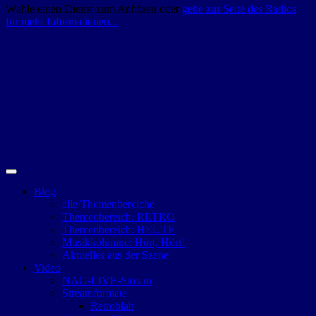
Wähle einen Dienst zum Anhören oder
gehe zur Seite des Radios
für mehr Informationen...
Blog
alle Themenbereiche
Themenbereich: RETRO
Themenbereich: HEUTE
Musikkolumne: Hört, Hört!
Aktuelles aus der Szene
Video
NAG-LIVE-Stream
Streamformate
Retroblah