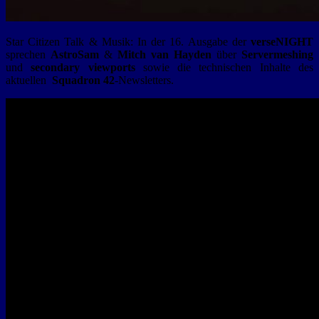
Star Citizen Talk & Musik: In der 16. Ausgabe der
verseNIGHT
sprechen
Astro­Sam
&
Mitch van Hayden
über
Servermeshing
und
secondary viewports
sowie die technischen Inhalte des
aktuellen
Squadron 42
-Newsletters.