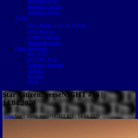
Streaming-Plan
Mitschnitt-Archiv
YouTube-Archiv
Audio
NAG-Radio: THE STATION
NAG-Podcast
weitere Podcasts
Mitschnitt-Archiv
Nerds and Geeks
über NAG
das NAG-Team
Partner & Freunde
Link Us
Kontakt
Suche
Star Citizen: verseNIGHT #16 |
14.04.2020
Home
Star Citizen: verseNIGHT #16 | 14.04.2020