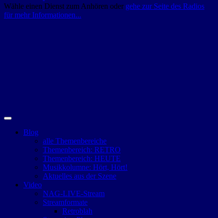
Wähle einen Dienst zum Anhören oder
gehe zur Seite des Radios
für mehr Informationen...
Blog
alle Themenbereiche
Themenbereich: RETRO
Themenbereich: HEUTE
Musikkolumne: Hört, Hört!
Aktuelles aus der Szene
Video
NAG-LIVE-Stream
Streamformate
Retroblah