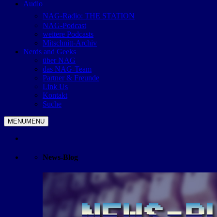
Audio
NAG-Radio: THE STATION
NAG-Podcast
weitere Podcasts
Mitschnitt-Archiv
Nerds and Geeks
über NAG
das NAG-Team
Partner & Freunde
Link Us
Kontakt
Suche
MENU
MENU
News-Blog