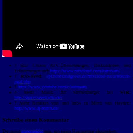
? Star Citizen ATV-Übersetzungen, Diskussionen und
Erläuterungen auf:
https://www.mixcloud.com/astrosam/
?
RSS-Feed
:
api.nerdsandgeeks.de/mixcloud-rss/astrosam-
pgal.php
?
https://www.youtube.com/c/astrosam
? Mehr Musik für Sternenbürger bei
STR
:
http://spacetravelradio.de/
? Mehr Remixes von und Infos zu Mitch van Hayden:
http://www.dj-mitch.de/
Schreibe einen Kommentar
Du musst
angemeldet
sein, um einen Kommentar abzugeben.