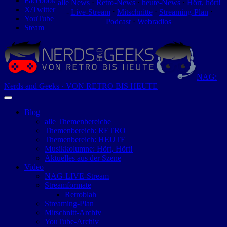
Facebook
alle News
⋅
Retro-News
⋅
heute-News
⋅
Hört, hört!
X/Twitter
-
Live-Stream
⋅
Mitschnitte
⋅
Streaming-Plan
⋅
YouTube
Podcast
⋅
Webradios
Steam
NAG:
Nerds and Geeks · VON RETRO BIS HEUTE
Blog
alle Themenbereiche
Themenbereich: RETRO
Themenbereich: HEUTE
Musikkolumne: Hört, Hört!
Aktuelles aus der Szene
Video
NAG-LIVE-Stream
Streamformate
Retroblah
Streaming-Plan
Mitschnitt-Archiv
YouTube-Archiv