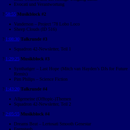
Evocati und Verantwortung
?
58:55
Musikblock #2
Vanderson – Project ’78 Lobo Loco
Sheep Clouds (ID 516)
?️
1:08:30
Talkrunde #3
Squadron 42-Newsletter, Teil 1
?
1:29:25
Musikblock #3
Synthatiger – Last Hope (Mitch van Hayden’s DJs for Future
Remix)
Pim Philips – Science Fiction
?️
1:43:20
Talkrunde #4
Allgemeine (Offtopic-)Themen
Squadron 42-Newsletter, Teil 2
?
2:05:55
Musikblock #4
Dreams Beat – Lertosati Smooth Genestar
Feenstaub