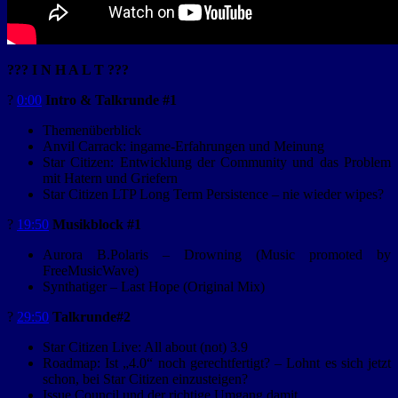
??? I N H A L T ???
?️
0:00
Intro & Talkrunde #1
Themenüberblick
Anvil Carrack: ingame-Erfahrungen und Meinung
Star Citizen: Entwicklung der Community und das Problem
mit Hatern und Griefern
Star Citizen LTP Long Term Persistence – nie wieder wipes?
?
19:50
Musikblock #1
Aurora B.Polaris – Drowning (Music promoted by
FreeMusicWave)
Synthatiger – Last Hope (Original Mix)
?️
29:50
Talkrunde#2
Star Citizen Live: All about (not) 3.9
Roadmap: Ist „4.0“ noch gerechtfertigt? – Lohnt es sich jetzt
schon, bei Star Citizen einzusteigen?
Issue Council und der richtige Umgang damit