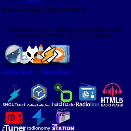
Nerds and Geeks: THE STATION
Das Webradio von NAG. Mit ausgesuchten Playlisten aus den
Bereichen Retro-Remixes und GEMA-freier Musik.
128kbps Stream
96kbps Stream