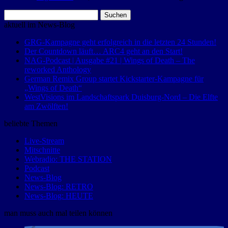
Suchen
nach:
aktuell im News-Blog
GRG-Kampagne geht erfolgreich in die letzten 24 Stunden!
Der Countdown läuft… ARC4 geht an den Start!
NAG-Podcast | Ausgabe #21 | Wings of Death – The
reworked Anthology
German Remix Group startet Kickstarter-Kampagne für
„Wings of Death“
WestVisions im Landschaftspark Duisburg-Nord – Die Elfte
am Zwölften!
beliebte Themen
Live-Stream
Mitschnitte
Webradio: THE STATION
Podcast
News-Blog
News-Blog: RETRO
News-Blog: HEUTE
man muss auch mal teilen können