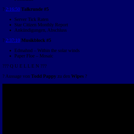
?️
2:16:50
Talkrunde #5
Server Tick Raten
Star Citizen Monthly Report
Ankündigungen, Abschluss
?
2:37:10
Musikblock #5
Edmahnd – Within the solar winds
Paper Floe – Mosaic
??? Q U E L L E N ???
? Aussage von
Todd Pappy
zu den
Wipes
?