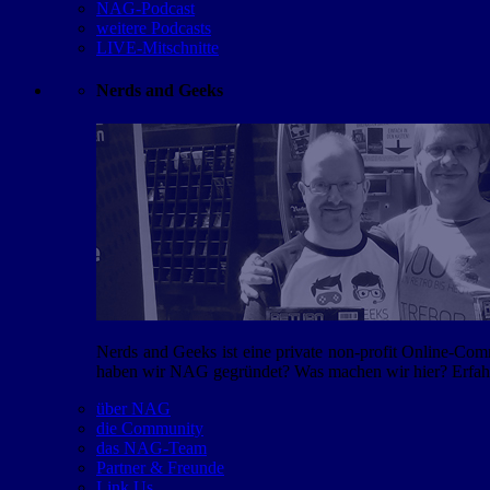
NAG-Podcast
weitere Podcasts
LIVE-Mitschnitte
Nerds and Geeks
Nerds and Geeks ist eine private non-profit Online-Co
haben wir NAG gegründet? Was machen wir hier? Erfahr
über NAG
die Community
das NAG-Team
Partner & Freunde
Link Us