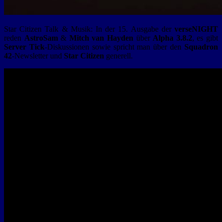
Star Citizen Talk & Musik: In der 15. Ausgabe der
verseNIGHT
reden
Astro­Sam
&
Mitch van Hayden
über
Alpha 3.8.2
, es gibt
Server Tick
-Diskussionen sowie spricht man über den
Squadron
42
-Newsletter und
Star Citizen
generell.