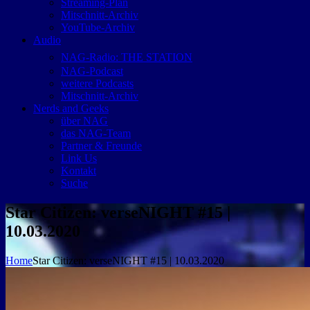
Streaming-Plan
Mitschnitt-Archiv
YouTube-Archiv
Audio
NAG-Radio: THE STATION
NAG-Podcast
weitere Podcasts
Mitschnitt-Archiv
Nerds and Geeks
über NAG
das NAG-Team
Partner & Freunde
Link Us
Kontakt
Suche
Star Citizen: verseNIGHT #15 |
10.03.2020
Home
Star Citizen: verseNIGHT #15 | 10.03.2020