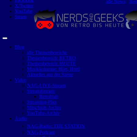
Facebook
alle News
⋅
Ret
X/Twitter
YouTube
Steam
Blog
alle Themenbereiche
Themenbereich: RETRO
Themenbereich: HEUTE
Musikkolumne: Hört, Hört!
Aktuelles aus der Szene
Video
NAG-LIVE-Stream
Streamformate
Retroblah
Streaming-Plan
Mitschnitt-Archiv
YouTube-Archiv
Audio
NAG-Radio: THE STATION
NAG-Podcast