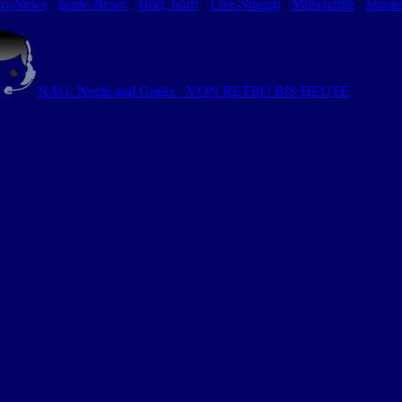
ro-News
⋅
heute-News
⋅
Hört, hört!
-
Live-Stream
⋅
Mitschnitte
⋅
Strea
NAG: Nerds and Geeks · VON RETRO BIS HEUTE