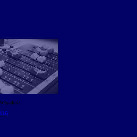
Webradios!
 NAG