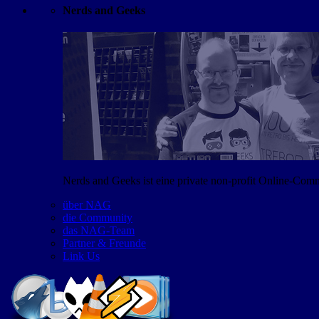
Nerds and Geeks
Nerds and Geeks ist eine private non-profit Online-Co
über NAG
die Community
das NAG-Team
Partner & Freunde
Link Us