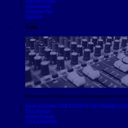
YouTube-Archiv
Streamformate
Streaming-Plan
Retroblah
Audio
Höre unseren Podcast und entdecke ausgesuchte Szene-
Nerds and Geeks: THE STATION - das Webradio von
NAG-Podcast
weitere Podcasts
LIVE-Mitschnitte