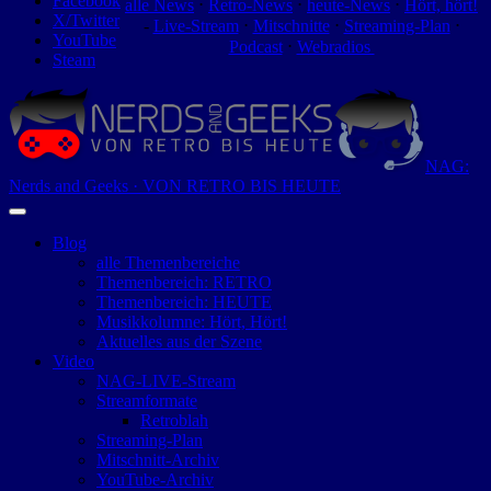
Facebook
alle News
⋅
Retro-News
⋅
heute-News
⋅
Hört, hört!
X/Twitter
-
Live-Stream
⋅
Mitschnitte
⋅
Streaming-Plan
⋅
YouTube
Podcast
⋅
Webradios
Steam
NAG:
Nerds and Geeks · VON RETRO BIS HEUTE
Blog
alle Themenbereiche
Themenbereich: RETRO
Themenbereich: HEUTE
Musikkolumne: Hört, Hört!
Aktuelles aus der Szene
Video
NAG-LIVE-Stream
Streamformate
Retroblah
Streaming-Plan
Mitschnitt-Archiv
YouTube-Archiv