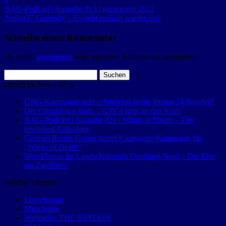
NAG-Podcast | Ausgabe #13 | gamescom 2022
Amiga37 Germany – Es geht endlich wieder los!
Schreibe einen Kommentar
Du musst
angemeldet
sein, um einen Kommentar abzugeben.
Suchen
nach:
aktuell im News-Blog
GRG-Kampagne geht erfolgreich in die letzten 24 Stunden!
Der Countdown läuft… ARC4 geht an den Start!
NAG-Podcast | Ausgabe #21 | Wings of Death – The
reworked Anthology
German Remix Group startet Kickstarter-Kampagne für
„Wings of Death“
WestVisions im Landschaftspark Duisburg-Nord – Die Elfte
am Zwölften!
beliebte Themen
Live-Stream
Mitschnitte
Webradio: THE STATION