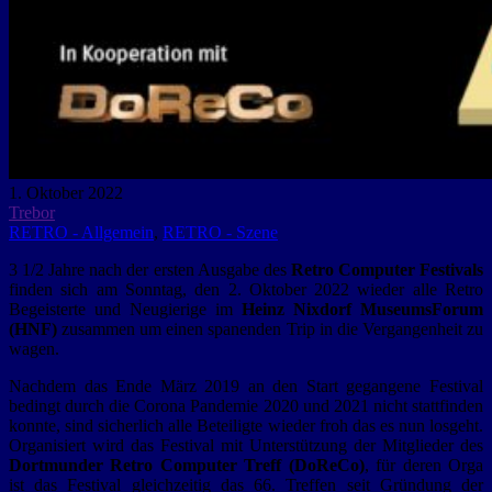
1. Oktober 2022
Trebor
RETRO - Allgemein
,
RETRO - Szene
3 1/2 Jahre nach der ersten Ausgabe des
Retro Computer Festivals
finden sich am Sonntag, den 2. Oktober 2022 wieder alle Retro
Begeisterte und Neugierige im
Heinz Nixdorf MuseumsForum
(HNF)
zusammen um einen spanenden Trip in die Vergangenheit zu
wagen.
Nachdem das Ende März 2019 an den Start gegangene Festival
bedingt durch die Corona Pandemie 2020 und 2021 nicht stattfinden
konnte, sind sicherlich alle Beteiligte wieder froh das es nun losgeht.
Organisiert wird das Festival mit Unterstützung der Mitglieder des
Dortmunder Retro Computer Treff (DoReCo)
, für deren Orga
ist das Festival gleichzeitig das 66. Treffen seit Gründung der