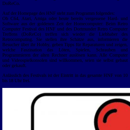
DoReCo.
Auf der Homepage des HNF steht zum Programm folgendes:
Ob C64, Atari, Amiga oder heute bereits vergessene Hard- und
Software aus der goldenen Zeit der Homecomputer: Beim Retro
Computer Festival des HNF und des Dortmunder Retro Computer
Treffens (DoReCo) treffen sich wieder die Liebhaber des
Retrocomputing. Sie stellen ihre Schätze aus, informieren die
Besucher über ihr Hobby, geben Tipps für Reparaturen und zeigen,
welche Faszination das Löten, Spielen, Schrauben und
Programmieren der alten Rechner auslösen kann. Alle Computer
und Videospielkonsolen sind willkommen, seien sie selbst gebaut
oder gekauft.
Anlässlich des Festivals ist der Eintritt in das gesamte HNF von 10
bis 18 Uhr frei.