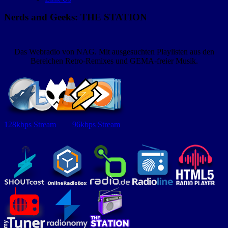
Nerds and Geeks: THE STATION
Das Webradio von NAG. Mit ausgesuchten Playlisten aus den
Bereichen Retro-Remixes und GEMA-freier Musik.
128kbps Stream
96kbps Stream