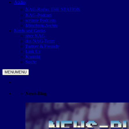
Audio
NAG-Radio: THE STATION
NAG-Podcast
weitere Podcasts
Mitschnitt-Archiv
Nerds and Geeks
über NAG
das NAG-Team
Partner & Freunde
Link Us
Kontakt
Suche
MENU
MENU
News-Blog