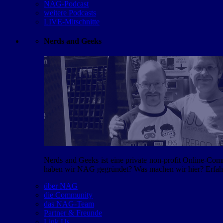
NAG-Podcast
weitere Podcasts
LIVE-Mitschnitte
Nerds and Geeks
Nerds and Geeks ist eine private non-profit Online-Co
haben wir NAG gegründet? Was machen wir hier? Erfahr
über NAG
die Community
das NAG-Team
Partner & Freunde
Link Us