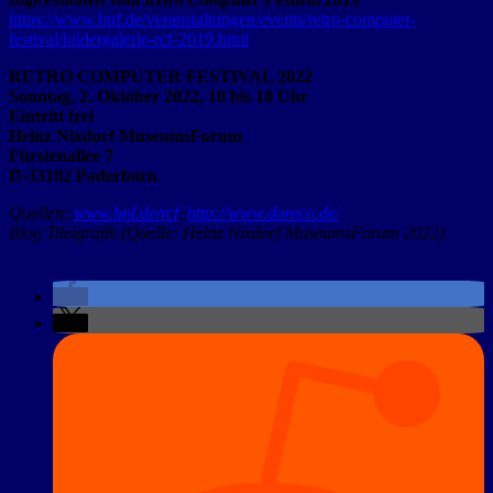
https://www.hnf.de/veranstaltungen/events/retro-computer-
festival/bildergalerie-rcf-2019.html
RETRO COMPUTER FESTIVAL 2022
Sonntag, 2. Oktober 2022, 10 bis 18 Uhr
Eintritt frei
Heinz Nixdorf MuseumsForum
Fürstenallee 7
D-33102 Paderborn
Quellen:
www.hnf.de/rcf
,
http://www.doreco.de/
Blog Titelgrafik (Quelle: Heinz Nixdorf MuseumsForum 2022)