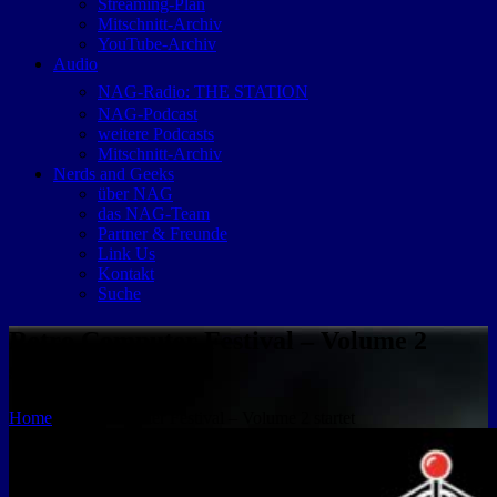
Streaming-Plan
Mitschnitt-Archiv
YouTube-Archiv
Audio
NAG-Radio: THE STATION
NAG-Podcast
weitere Podcasts
Mitschnitt-Archiv
Nerds and Geeks
über NAG
das NAG-Team
Partner & Freunde
Link Us
Kontakt
Suche
Retro Computer Festival – Volume 2
startet
Home
Retro Computer Festival – Volume 2 startet