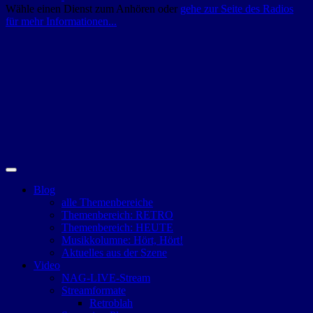
Wähle einen Dienst zum Anhören oder
gehe zur Seite des Radios
für mehr Informationen...
Blog
alle Themenbereiche
Themenbereich: RETRO
Themenbereich: HEUTE
Musikkolumne: Hört, Hört!
Aktuelles aus der Szene
Video
NAG-LIVE-Stream
Streamformate
Retroblah