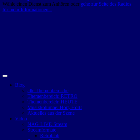
Wähle einen Dienst zum Anhören oder
gehe zur Seite des Radios
für mehr Informationen...
Blog
alle Themenbereiche
Themenbereich: RETRO
Themenbereich: HEUTE
Musikkolumne: Hört, Hört!
Aktuelles aus der Szene
Video
NAG-LIVE-Stream
Streamformate
Retroblah