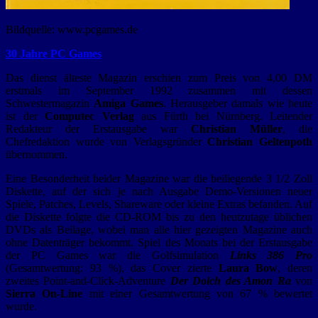
Bildquelle: www.pcgames.de
30 Jahre PC Games
Das dienst älteste Magazin erschien zum Preis von 4,00 DM
erstmals im September 1992 zusammen mit dessen
Schwestermagazin
Amiga Games
. Herausgeber damals wie heute
ist der
Computec Verlag
aus Fürth bei Nürnberg. Leitender
Redakteur der Erstausgabe war
Christian Müller
, die
Chefredaktion wurde von Verlagsgründer
Christian Geltenpoth
übernommen.
Eine Besonderheit beider Magazine war die beiliegende 3 1/2 Zoll
Diskette, auf der sich je nach Ausgabe Demo-Versionen neuer
Spiele, Patches, Levels, Shareware oder kleine Extras befanden. Auf
die Diskette folgte die CD-ROM bis zu den heutzutage üblichen
DVDs als Beilage, wobei man alle hier gezeigten Magazine auch
ohne Datenträger bekommt. Spiel des Monats bei der Erstausgabe
der PC Games war die Golfsimulation
Links 386 Pro
(Gesamtwertung: 93 %), das Cover zierte
Laura Bow
, deren
zweites Point-and-Click-Adventure
Der Dolch des Amon Ra
von
Sierra On-Line
mit einer Gesamtwertung von 67 % bewertet
wurde.