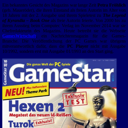
Ein bekanntes Gesicht des Magazins war lange Zeit
Petra Fröhlich
(geb. Maueröder), die ihren Einstand als freien Autorin im Alter von
18 Jahren mit der 2. Ausgabe und ihrem Spieletest zu
The Legend
of Kyrandia – Book One
als freie Autorin feierte. Von 2000 bis zu
ihrem Ausstieg beim Computec Verlag im November 2014 war sie
Chefredakteurin des Magazins. Heute betreibt sie die Webseite
GamesWirtschaft
, ein Nachrichtenmagazin für die Games-
Branche. Die Veröffentlichung der PC Games war übrigens
mitverantwortlich dafür, dass die
PC Player
nicht mit Ausgabe
10/1992, sondern erst mit Ausgabe 01/1993 an den Start ging.