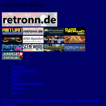
Friend of the Moment
Startseite
Hilfe & Support
FAQs
Suche
Optimierungshinweise
Kontakt
Link Us
Nutzungsbedingungen
|
Datenschutzerklärung
|
Cookie-Kontrolle
|
Impressum