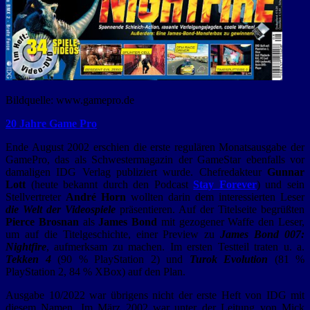
Bildquelle: www.gamepro.de
20 Jahre Game Pro
Ende August 2002 erschien die erste regulären Monatsausgabe der
GamePro, das als Schwestermagazin der GameStar ebenfalls vor
damaligen IDG Verlag publiziert wurde. Chefredakteur
Gunnar
Lott
(heute bekannt durch den Podcast
Stay Forever
) und sein
Stellvertreter
André Horn
wollten darin dem interessierten Leser
die Welt der Videospiele
präsentieren. Auf der Titelseite begrüßten
Pierce Brosnan
als
James Bond
mit gezogener Waffe den Leser,
um auf die Titelgeschichte, einer Preview zu
James Bond 007:
Nightfire
, aufmerksam zu machen. Im ersten Testteil traten u. a.
Tekken 4
(90 % PlayStation 2) und
Turok Evolution
(81 %
PlayStation 2, 84 % XBox) auf den Plan.
Ausgabe 10/2022 war übrigens nicht der erste Heft von IDG mit
diesem Namen. Im März 2002 war unter der Leitung von Mick