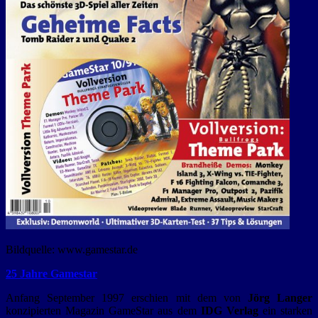
Bildquelle: www.gamestar.de
25 Jahre Gamestar
Anfang September 1997 erschien mit dem von
Jörg Langer
konzipierten Magazin GameStar aus dem
IDG Verlag
ein starken