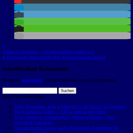
0
Amiga37 Germany – Es geht endlich wieder los!
9. Retrobörse Saar mit Mystery & Supernatural Special
Schreibe einen Kommentar
Du musst
angemeldet
sein, um einen Kommentar abzugeben.
Suchen
nach:
aktuell im News-Blog
GRG-Kampagne geht erfolgreich in die letzten 24 Stunden!
Der Countdown läuft… ARC4 geht an den Start!
NAG-Podcast | Ausgabe #21 | Wings of Death – The
reworked Anthology
German Remix Group startet Kickstarter-Kampagne für