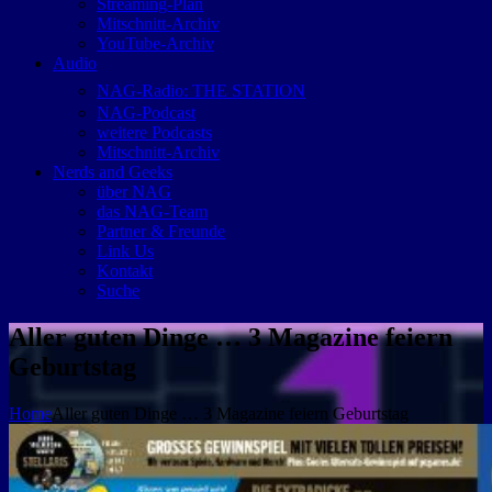
Streaming-Plan
Mitschnitt-Archiv
YouTube-Archiv
Audio
NAG-Radio: THE STATION
NAG-Podcast
weitere Podcasts
Mitschnitt-Archiv
Nerds and Geeks
über NAG
das NAG-Team
Partner & Freunde
Link Us
Kontakt
Suche
Aller guten Dinge … 3 Magazine feiern
Geburtstag
Home
Aller guten Dinge … 3 Magazine feiern Geburtstag