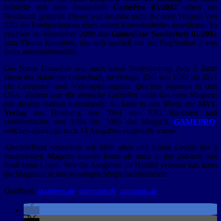
Schnelle mit dem Sonderheft
GamePro 03/2002
schon ein
Testballon gestartet. Dieser war beileibe nicht der erste Versuch von
IDG die Erfolgschancen eines reinen Konsolenheftes auszuloten. So
erschien im November 2000 das
GamesStar Sonderheft 01/2001
zum Thema Konsolen, das sich speziell mit der PlayStation 2 von
Sony auseinandersetzte.
Der Name GamePro war auch keine Neuerfindung (wie 5 Jahre
zuvor der Name der GameStar), so verlegte IDG von 1989 bis 2011
ein Computer- und Videospielmagazin gleichen Namens in den
USA. Zudem war die deutsche GamePro nicht das erste Magazin
mit diesem Namen hierzulande. So hatte in den 90ern der
MVL
Verlag
aus Hamburg den Titel von IDG lizenziert und
veröffentlichte von 1994 bis 1995 das Magazin
GAMEPRO
,
welches allerdings nach 14 Ausgaben eingestellt wurde.
Abschließend wünschen wir allen alten und neuen Lesern der 3
vorgestellten Magazin sowohl heute als auch in der Zukunft viel
Spaß beim Lesen. Wer die Ausgaben im Handel verpasst hat, kann
die Magazine in den jeweiligen Shops nachbestellen.
Quelle(n):
pcgames.de
,
gamestar.de
,
gamepro.de