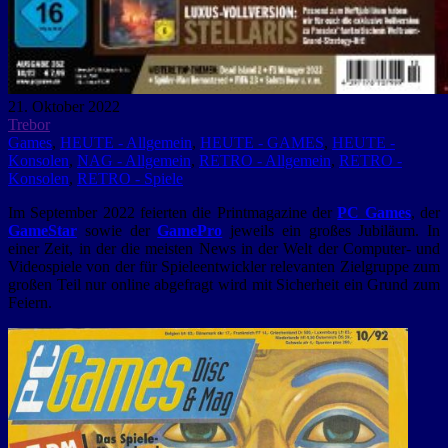
21. Oktober 2022
Trebor
Games
,
HEUTE - Allgemein
,
HEUTE - GAMES
,
HEUTE -
Konsolen
,
NAG - Allgemein
,
RETRO - Allgemein
,
RETRO -
Konsolen
,
RETRO - Spiele
Im September 2022 feierten die Printmagazine der
PC Games
, der
GameStar
sowie der
GamePro
jeweils ein großes Jubiläum. In
einer Zeit, in der die meisten News in der Welt der Computer- und
Videospiele von der für Spieleentwickler relevanten Zielgruppe zum
großen Teil nur online abgefragt wird mit Sicherheit ein Grund zum
Feiern.