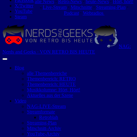
Facebook
alle News
⋅
Retro-News
⋅
heute-News
⋅
Hört, hört!
X/Twitter
-
Live-Stream
⋅
Mitschnitte
⋅
Streaming-Plan
⋅
YouTube
Podcast
⋅
Webradios
Steam
NAG:
Nerds and Geeks · VON RETRO BIS HEUTE
Blog
alle Themenbereiche
Themenbereich: RETRO
Themenbereich: HEUTE
Musikkolumne: Hört, Hört!
Aktuelles aus der Szene
Video
NAG-LIVE-Stream
Streamformate
Retroblah
Streaming-Plan
Mitschnitt-Archiv
YouTube-Archiv