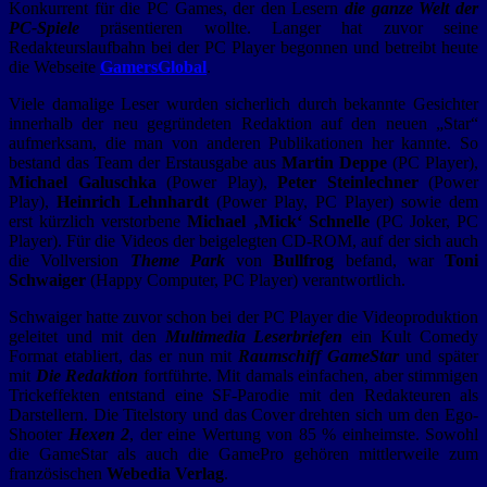
Konkurrent für die PC Games, der den Lesern
die ganze Welt der
PC-Spiele
präsentieren wollte. Langer hat zuvor seine
Redakteurslaufbahn bei der PC Player begonnen und betreibt heute
die Webseite
GamersGlobal
.
Viele damalige Leser wurden sicherlich durch bekannte Gesichter
innerhalb der neu gegründeten Redaktion auf den neuen „Star“
aufmerksam, die man von anderen Publikationen her kannte. So
bestand das Team der Erstausgabe aus
Martin Deppe
(PC Player),
Michael Galuschka
(Power Play),
Peter Steinlechner
(Power
Play),
Heinrich Lehnhardt
(Power Play, PC Player) sowie dem
erst kürzlich verstorbene
Michael ‚Mick‘ Schnelle
(PC Joker, PC
Player). Für die Videos der beigelegten CD-ROM, auf der sich auch
die Vollversion
Theme Park
von
Bullfrog
befand, war
Toni
Schwaiger
(Happy Computer, PC Player) verantwortlich.
Schwaiger hatte zuvor schon bei der PC Player die Videoproduktion
geleitet und mit den
Multimedia Leserbriefen
ein Kult Comedy
Format etabliert, das er nun mit
Raumschiff GameStar
und später
mit
Die Redaktion
fortführte. Mit damals einfachen, aber stimmigen
Trickeffekten entstand eine SF-Parodie mit den Redakteuren als
Darstellern. Die Titelstory und das Cover drehten sich um den Ego-
Shooter
Hexen 2
, der eine Wertung von 85 % einheimste. Sowohl
die GameStar als auch die GamePro gehören mittlerweile zum
französischen
Webedia Verlag
.