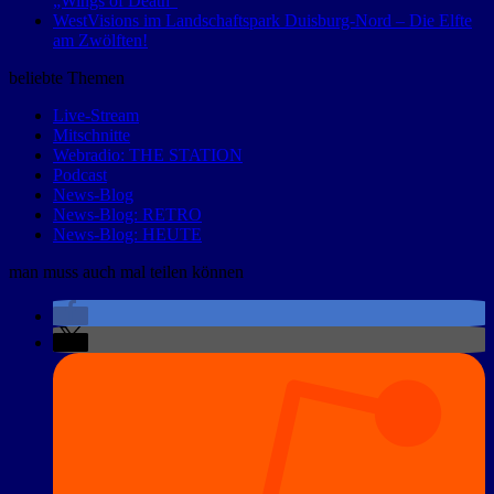
„Wings of Death“
WestVisions im Landschaftspark Duisburg-Nord – Die Elfte
am Zwölften!
beliebte Themen
Live-Stream
Mitschnitte
Webradio: THE STATION
Podcast
News-Blog
News-Blog: RETRO
News-Blog: HEUTE
man muss auch mal teilen können