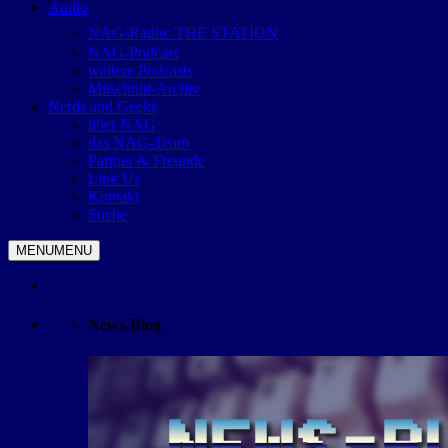
Audio
NAG-Radio: THE STATION
NAG-Podcast
weitere Podcasts
Mitschnitt-Archiv
Nerds and Geeks
über NAG
das NAG-Team
Partner & Freunde
Link Us
Kontakt
Suche
MENU
MENU
News-Blog