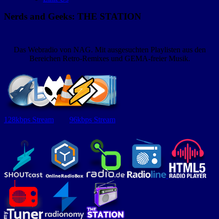
Nerds and Geeks: THE STATION
Das Webradio von NAG. Mit ausgesuchten Playlisten aus den
Bereichen Retro-Remixes und GEMA-freier Musik.
128kbps Stream
96kbps Stream