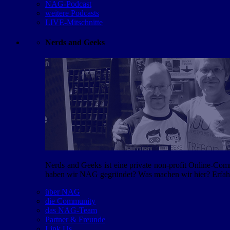
NAG-Podcast
weitere Podcasts
LIVE-Mitschnitte
Nerds and Geeks
Nerds and Geeks ist eine private non-profit Online-Co
haben wir NAG gegründet? Was machen wir hier? Erfahr
über NAG
die Community
das NAG-Team
Partner & Freunde
Link Us