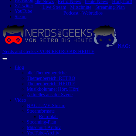
Facebook
alle News
⋅
Retro-News
⋅
heute-News
⋅
Hört, hört!
X/Twitter
-
Live-Stream
⋅
Mitschnitte
⋅
Streaming-Plan
⋅
YouTube
Podcast
⋅
Webradios
Steam
NAG:
Nerds and Geeks · VON RETRO BIS HEUTE
Blog
alle Themenbereiche
Themenbereich: RETRO
Themenbereich: HEUTE
Musikkolumne: Hört, Hört!
Aktuelles aus der Szene
Video
NAG-LIVE-Stream
Streamformate
Retroblah
Streaming-Plan
Mitschnitt-Archiv
YouTube-Archiv