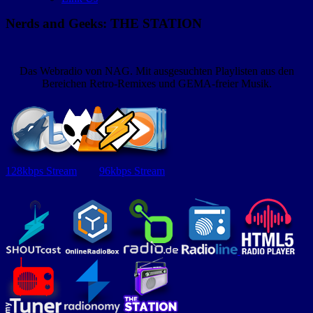
Nerds and Geeks: THE STATION
Das Webradio von NAG. Mit ausgesuchten Playlisten aus den
Bereichen Retro-Remixes und GEMA-freier Musik.
128kbps Stream
96kbps Stream