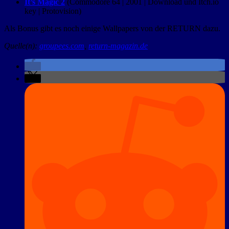
It’s Magic 2
(Commodore 64 | 2001 | Download und Itch.io
key | Protovision)
Als Bonus gibt es noch einige Wallpapers von der RETURN dazu.
Quelle(n):
groupees.com
,
return-magazin.de