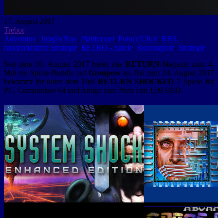
17. August 2017
Trebor
Adventure
,
Jump'n'Run
,
Plattformer
,
Point'n'Click
,
RBS:
rundenbasierte Strategie
,
RETRO - Spiele
,
Rollenspiele
,
Strategie
Seit dem 10. August 2017 bietet das
RETURN
-Magazin zum 4.
Mal ein Spiele-Bundle auf
Groupees
an. Bis zum 24. August 2017
bekommt ihr unter dem Titel
RETURN SHOCKED
7 Spiele für
PC, Commodore 64 und Amiga zum Preis von 1,99 USD.