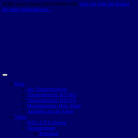
Wähle einen Dienst zum Anhören oder
gehe zur Seite des Radios
für mehr Informationen...
Blog
alle Themenbereiche
Themenbereich: RETRO
Themenbereich: HEUTE
Musikkolumne: Hört, Hört!
Aktuelles aus der Szene
Video
NAG-LIVE-Stream
Streamformate
Retroblah