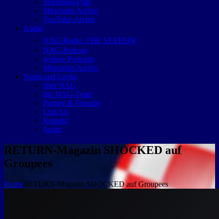
Streaming-Plan
Mitschnitt-Archiv
YouTube-Archiv
Audio
NAG-Radio: THE STATION
NAG-Podcast
weitere Podcasts
Mitschnitt-Archiv
Nerds and Geeks
über NAG
das NAG-Team
Partner & Freunde
Link Us
Kontakt
Suche
RETURN-Magazin SHOCKED auf
Groupees
Home
RETURN-Magazin SHOCKED auf Groupees