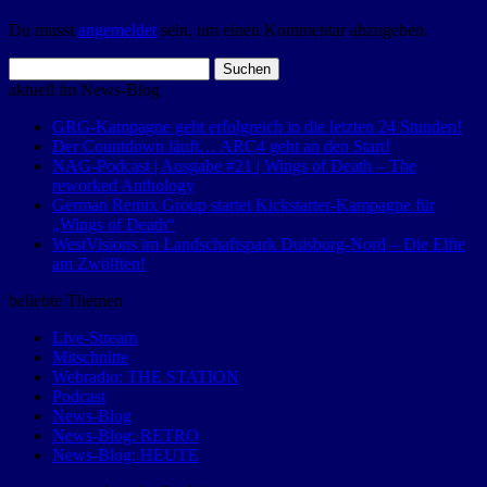
Du musst
angemeldet
sein, um einen Kommentar abzugeben.
Suchen
nach:
aktuell im News-Blog
GRG-Kampagne geht erfolgreich in die letzten 24 Stunden!
Der Countdown läuft… ARC4 geht an den Start!
NAG-Podcast | Ausgabe #21 | Wings of Death – The
reworked Anthology
German Remix Group startet Kickstarter-Kampagne für
„Wings of Death“
WestVisions im Landschaftspark Duisburg-Nord – Die Elfte
am Zwölften!
beliebte Themen
Live-Stream
Mitschnitte
Webradio: THE STATION
Podcast
News-Blog
News-Blog: RETRO
News-Blog: HEUTE