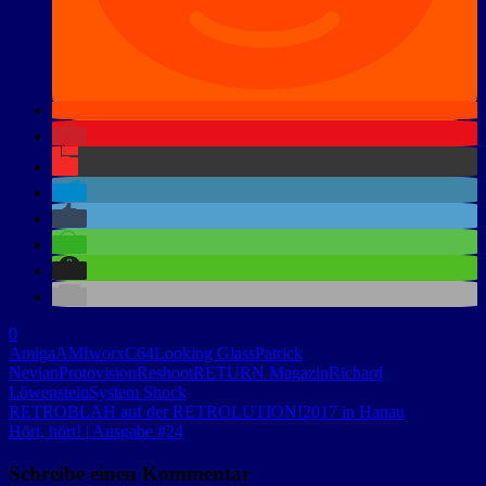
0
Amiga
AMIworx
C64
Looking Glass
Patrick
Nevian
Protovision
Reshoot
RETURN Magazin
Richard
Löwenstein
System Shock
RETROBLAH auf der RETROLUTION!2017 in Hanau
Hört, hört! | Ausgabe #24
Schreibe einen Kommentar