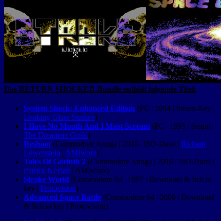
Das RETURN SHOCKED-Bundle enthält folgende Titel:
System Shock: Enhanced Edition
(PC | 1994 | Steam-Key |
Looking Glass Studios
)
I Have No Mouth And I Must Scream
(PC | 1995 | Steam |
The Dreamers Guild
)
Reshoot
(Commodore Amiga | 2016 | ISO-Datei |
Richard
Löwenstein
|
AMIworx
)
Tales Of Gorluth 2
(Commodore Amiga | 2016 | ISO-Datei |
Patrick Nevian
| AMIworx)
Stroke World
(Commodore 64 | 1997 | Download & Itch.io
key |
Protovision
)
Advanced Space Battle
(Commodore 64 | 2006 | Download
& Itch.io key | Protovision)