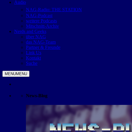
Audio
NAG-Radio: THE STATION
NAG-Podcast
weitere Podcasts
Mitschnitt-Archiv
Nerds and Geeks
über NAG
das NAG-Team
Partner & Freunde
Link Us
Kontakt
Suche
MENU
MENU
News-Blog