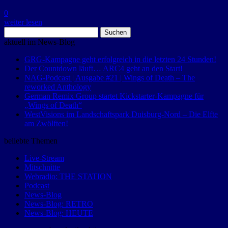
0
weiter lesen
Suchen
nach:
aktuell im News-Blog
GRG-Kampagne geht erfolgreich in die letzten 24 Stunden!
Der Countdown läuft… ARC4 geht an den Start!
NAG-Podcast | Ausgabe #21 | Wings of Death – The
reworked Anthology
German Remix Group startet Kickstarter-Kampagne für
„Wings of Death“
WestVisions im Landschaftspark Duisburg-Nord – Die Elfte
am Zwölften!
beliebte Themen
Live-Stream
Mitschnitte
Webradio: THE STATION
Podcast
News-Blog
News-Blog: RETRO
News-Blog: HEUTE