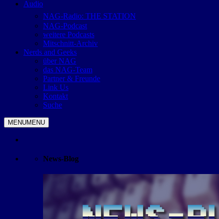
Audio
NAG-Radio: THE STATION
NAG-Podcast
weitere Podcasts
Mitschnitt-Archiv
Nerds and Geeks
über NAG
das NAG-Team
Partner & Freunde
Link Us
Kontakt
Suche
MENU
MENU
News-Blog