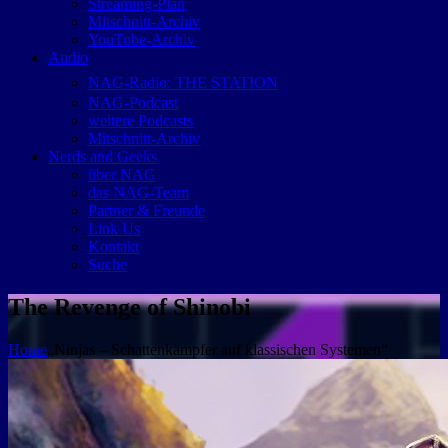
Streaming-Plan
Mitschnitt-Archiv
YouTube-Archiv
Audio
NAG-Radio: THE STATION
NAG-Podcast
weitere Podcasts
Mitschnitt-Archiv
Nerds and Geeks
über NAG
das NAG-Team
Partner & Freunde
Link Us
Kontakt
Suche
The Revenge of Shinobi
Home
„Ninjas – Schattenkämpfer auf klassischen Systemen“