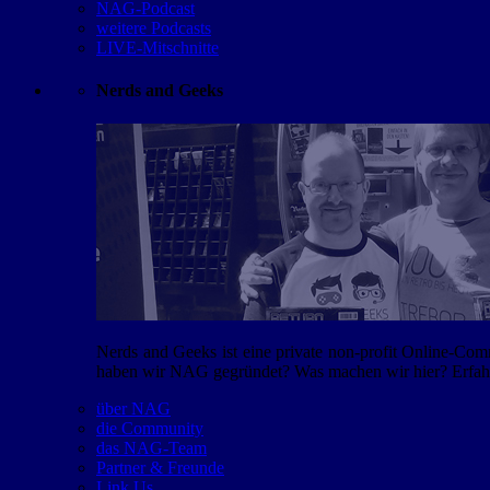
NAG-Podcast
weitere Podcasts
LIVE-Mitschnitte
Nerds and Geeks
Nerds and Geeks ist eine private non-profit Online-Co
haben wir NAG gegründet? Was machen wir hier? Erfahr
über NAG
die Community
das NAG-Team
Partner & Freunde
Link Us