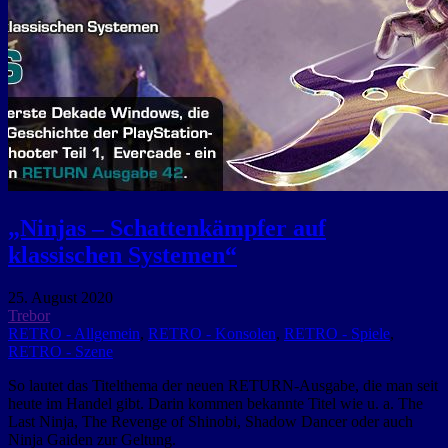
„Ninjas – Schattenkämpfer auf
klassischen Systemen“
25. August 2020
Trebor
RETRO - Allgemein
,
RETRO - Konsolen
,
RETRO - Spiele
,
RETRO - Szene
So lautet das Titelthema der neuen RETURN-Ausgabe, die man seit
heute im Handel gibt. Darin kommen bekannte Titel wie u. a. The
Last Ninja, The Revenge of Shinobi, Shadow Dancer oder auch
Ninja Gaiden zur Geltung.