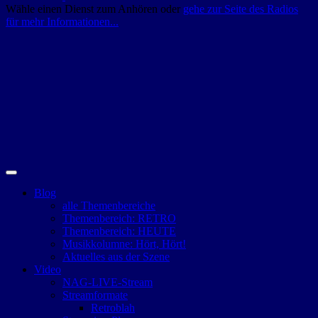
Wähle einen Dienst zum Anhören oder
gehe zur Seite des Radios
für mehr Informationen...
Blog
alle Themenbereiche
Themenbereich: RETRO
Themenbereich: HEUTE
Musikkolumne: Hört, Hört!
Aktuelles aus der Szene
Video
NAG-LIVE-Stream
Streamformate
Retroblah