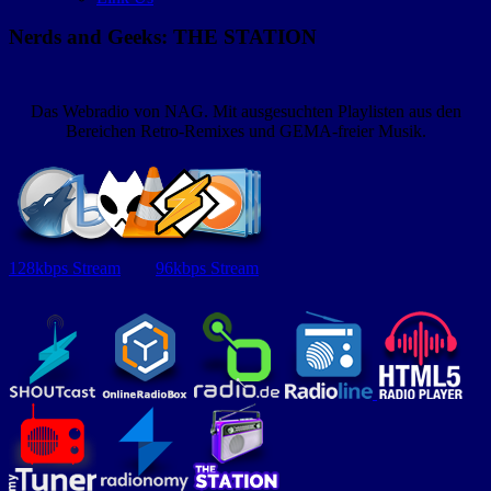
Nerds and Geeks: THE STATION
Das Webradio von NAG. Mit ausgesuchten Playlisten aus den
Bereichen Retro-Remixes und GEMA-freier Musik.
128kbps Stream
96kbps Stream