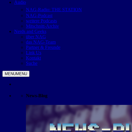
Audio
NAG-Radio: THE STATION
NAG-Podcast
weitere Podcasts
Mitschnitt-Archiv
Nerds and Geeks
über NAG
das NAG-Team
Partner & Freunde
Link Us
Kontakt
Suche
MENU
MENU
News-Blog