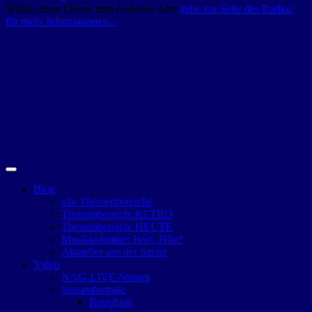
Wähle einen Dienst zum Anhören oder
gehe zur Seite des Radios
für mehr Informationen...
Blog
alle Themenbereiche
Themenbereich: RETRO
Themenbereich: HEUTE
Musikkolumne: Hört, Hört!
Aktuelles aus der Szene
Video
NAG-LIVE-Stream
Streamformate
Retroblah