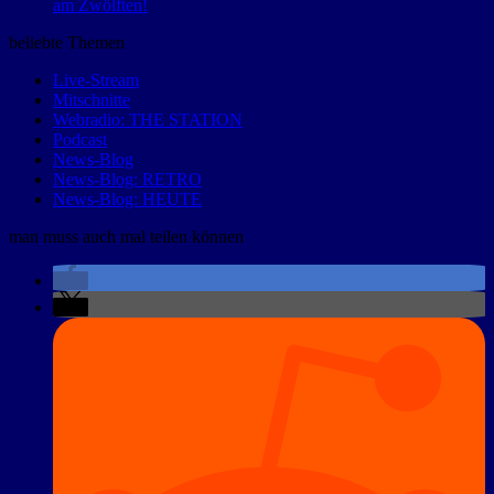
am Zwölften!
beliebte Themen
Live-Stream
Mitschnitte
Webradio: THE STATION
Podcast
News-Blog
News-Blog: RETRO
News-Blog: HEUTE
man muss auch mal teilen können