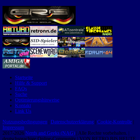
Startseite
Hilfe & Support
FAQs
Suche
Optimierungshinweise
Kontakt
Link Us
Nutzungsbedingungen
|
Datenschutzerklärung
|
Cookie-Kontrolle
|
Impressum
2017-2026
Nerds and Geeks (NAG)
| Alle Rechte vorbehalten. |
deutschsprachige Online-Community | VON RETRO BIS HEUTE