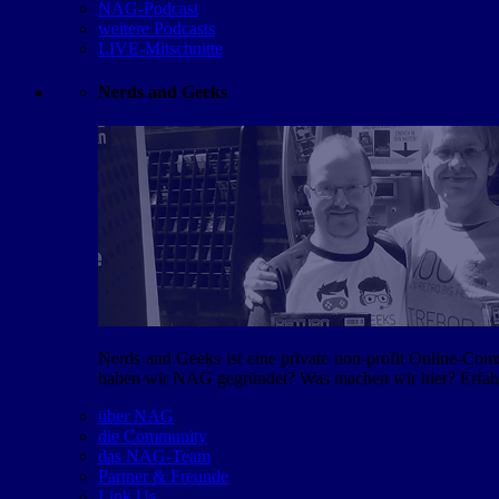
NAG-Podcast
weitere Podcasts
LIVE-Mitschnitte
Nerds and Geeks
Nerds and Geeks ist eine private non-profit Online-Co
haben wir NAG gegründet? Was machen wir hier? Erfahr
über NAG
die Community
das NAG-Team
Partner & Freunde
Link Us