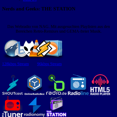
Nerds and Geeks: THE STATION
Das Webradio von NAG. Mit ausgesuchten Playlisten aus den
Bereichen Retro-Remixes und GEMA-freier Musik.
128kbps Stream
96kbps Stream