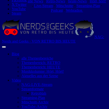
Facebook
alle News
⋅
Retro-News
⋅
heute-News
⋅
Hört, hört!
X/Twitter
-
Live-Stream
⋅
Mitschnitte
⋅
Streaming-Plan
⋅
YouTube
Podcast
⋅
Webradios
Steam
NAG:
Nerds and Geeks · VON RETRO BIS HEUTE
Blog
alle Themenbereiche
Themenbereich: RETRO
Themenbereich: HEUTE
Musikkolumne: Hört, Hört!
Aktuelles aus der Szene
Video
NAG-LIVE-Stream
Streamformate
Retroblah
Streaming-Plan
Mitschnitt-Archiv
YouTube-Archiv