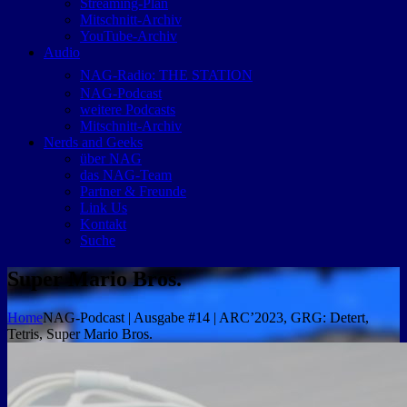
Streaming-Plan
Mitschnitt-Archiv
YouTube-Archiv
Audio
NAG-Radio: THE STATION
NAG-Podcast
weitere Podcasts
Mitschnitt-Archiv
Nerds and Geeks
über NAG
das NAG-Team
Partner & Freunde
Link Us
Kontakt
Suche
Super Mario Bros.
Home
NAG-Podcast | Ausgabe #14 | ARC’2023, GRG: Detert,
Tetris, Super Mario Bros.