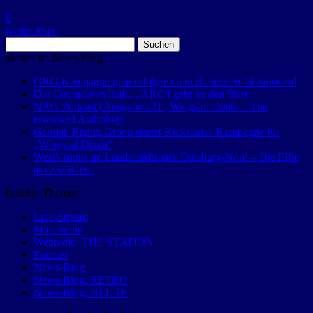
0
weiter lesen
Suchen
nach:
aktuell im News-Blog
GRG-Kampagne geht erfolgreich in die letzten 24 Stunden!
Der Countdown läuft… ARC4 geht an den Start!
NAG-Podcast | Ausgabe #21 | Wings of Death – The
reworked Anthology
German Remix Group startet Kickstarter-Kampagne für
„Wings of Death“
WestVisions im Landschaftspark Duisburg-Nord – Die Elfte
am Zwölften!
beliebte Themen
Live-Stream
Mitschnitte
Webradio: THE STATION
Podcast
News-Blog
News-Blog: RETRO
News-Blog: HEUTE