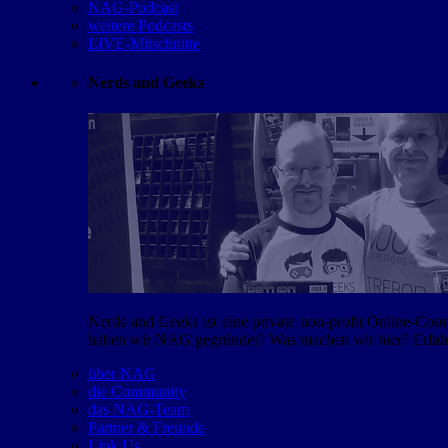
NAG-Podcast
weitere Podcasts
LIVE-Mitschnitte
Nerds and Geeks
Nerds and Geeks ist eine private non-profit Online-Co
haben wir NAG gegründet? Was machen wir hier? Erfahr
über NAG
die Community
das NAG-Team
Partner & Freunde
Link Us