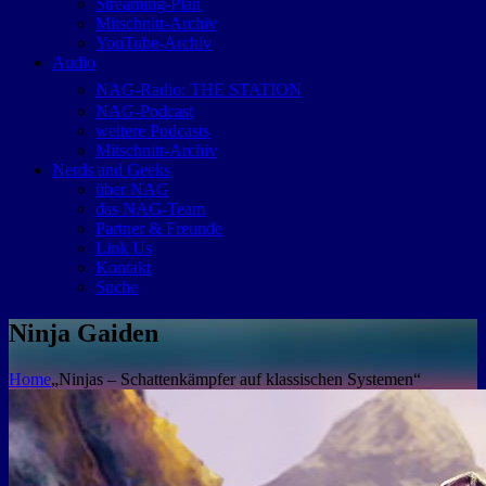
Streaming-Plan
Mitschnitt-Archiv
YouTube-Archiv
Audio
NAG-Radio: THE STATION
NAG-Podcast
weitere Podcasts
Mitschnitt-Archiv
Nerds and Geeks
über NAG
das NAG-Team
Partner & Freunde
Link Us
Kontakt
Suche
Ninja Gaiden
Home
„Ninjas – Schattenkämpfer auf klassischen Systemen“