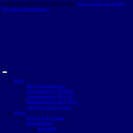
Wähle einen Dienst zum Anhören oder
gehe zur Seite des Radios
für mehr Informationen...
Blog
alle Themenbereiche
Themenbereich: RETRO
Themenbereich: HEUTE
Musikkolumne: Hört, Hört!
Aktuelles aus der Szene
Video
NAG-LIVE-Stream
Streamformate
Retroblah