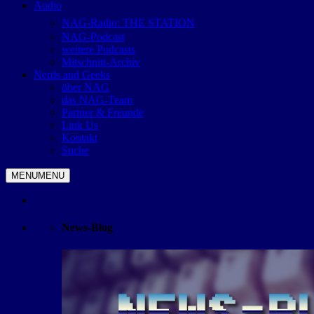
Audio
NAG-Radio: THE STATION
NAG-Podcast
weitere Podcasts
Mitschnitt-Archiv
Nerds and Geeks
über NAG
das NAG-Team
Partner & Freunde
Link Us
Kontakt
Suche
MENU
MENU
News-Blog