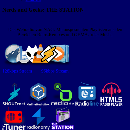
Nerds and Geeks: THE STATION
Das Webradio von NAG. Mit ausgesuchten Playlisten aus den
Bereichen Retro-Remixes und GEMA-freier Musik.
128kbps Stream
96kbps Stream