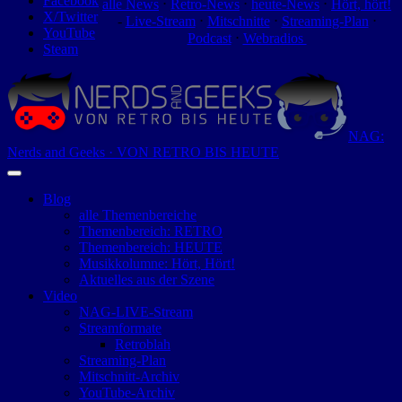
Facebook
alle News
⋅
Retro-News
⋅
heute-News
⋅
Hört, hört!
X/Twitter
-
Live-Stream
⋅
Mitschnitte
⋅
Streaming-Plan
⋅
YouTube
Podcast
⋅
Webradios
Steam
NAG:
Nerds and Geeks · VON RETRO BIS HEUTE
Blog
alle Themenbereiche
Themenbereich: RETRO
Themenbereich: HEUTE
Musikkolumne: Hört, Hört!
Aktuelles aus der Szene
Video
NAG-LIVE-Stream
Streamformate
Retroblah
Streaming-Plan
Mitschnitt-Archiv
YouTube-Archiv