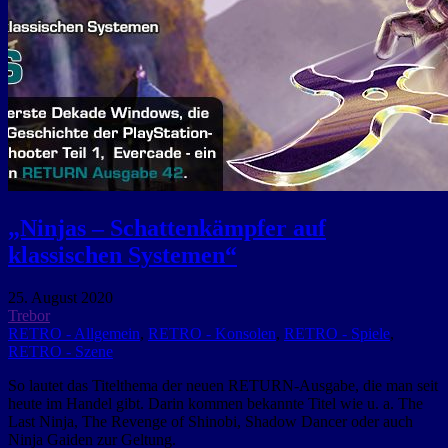
„Ninjas – Schattenkämpfer auf
klassischen Systemen“
25. August 2020
Trebor
RETRO - Allgemein
,
RETRO - Konsolen
,
RETRO - Spiele
,
RETRO - Szene
So lautet das Titelthema der neuen RETURN-Ausgabe, die man seit
heute im Handel gibt. Darin kommen bekannte Titel wie u. a. The
Last Ninja, The Revenge of Shinobi, Shadow Dancer oder auch
Ninja Gaiden zur Geltung.