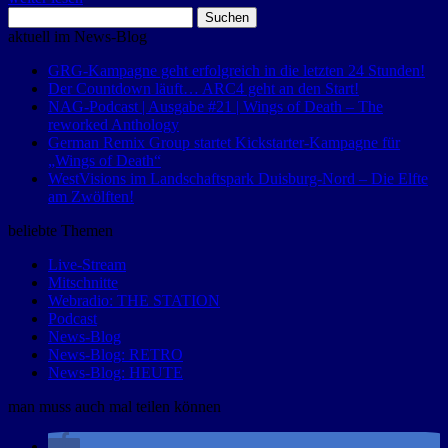
Suchen
nach:
aktuell im News-Blog
GRG-Kampagne geht erfolgreich in die letzten 24 Stunden!
Der Countdown läuft… ARC4 geht an den Start!
NAG-Podcast | Ausgabe #21 | Wings of Death – The
reworked Anthology
German Remix Group startet Kickstarter-Kampagne für
„Wings of Death“
WestVisions im Landschaftspark Duisburg-Nord – Die Elfte
am Zwölften!
beliebte Themen
Live-Stream
Mitschnitte
Webradio: THE STATION
Podcast
News-Blog
News-Blog: RETRO
News-Blog: HEUTE
man muss auch mal teilen können