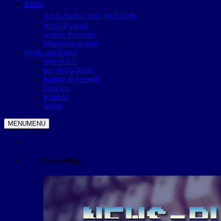
Audio
NAG-Radio: THE STATION
NAG-Podcast
weitere Podcasts
Mitschnitt-Archiv
Nerds and Geeks
über NAG
das NAG-Team
Partner & Freunde
Link Us
Kontakt
Suche
MENU
MENU
News-Blog