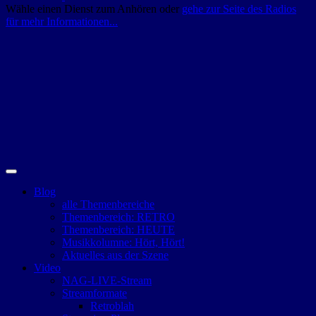
Wähle einen Dienst zum Anhören oder
gehe zur Seite des Radios
für mehr Informationen...
Blog
alle Themenbereiche
Themenbereich: RETRO
Themenbereich: HEUTE
Musikkolumne: Hört, Hört!
Aktuelles aus der Szene
Video
NAG-LIVE-Stream
Streamformate
Retroblah