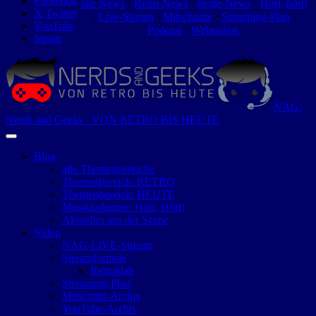
Facebook
alle News
⋅
Retro-News
⋅
heute-News
⋅
Hört, hört!
X/Twitter
-
Live-Stream
⋅
Mitschnitte
⋅
Streaming-Plan
⋅
YouTube
Podcast
⋅
Webradios
Steam
NAG:
Nerds and Geeks · VON RETRO BIS HEUTE
Blog
alle Themenbereiche
Themenbereich: RETRO
Themenbereich: HEUTE
Musikkolumne: Hört, Hört!
Aktuelles aus der Szene
Video
NAG-LIVE-Stream
Streamformate
Retroblah
Streaming-Plan
Mitschnitt-Archiv
YouTube-Archiv