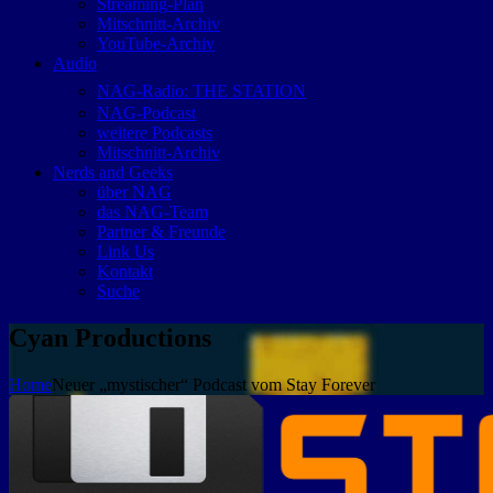
Streaming-Plan
Mitschnitt-Archiv
YouTube-Archiv
Audio
NAG-Radio: THE STATION
NAG-Podcast
weitere Podcasts
Mitschnitt-Archiv
Nerds and Geeks
über NAG
das NAG-Team
Partner & Freunde
Link Us
Kontakt
Suche
Cyan Productions
Home
Neuer „mystischer“ Podcast vom Stay Forever