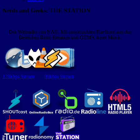
Nerds and Geeks: THE STATION
Das Webradio von NAG. Mit ausgesuchten Playlisten aus den
Bereichen Retro-Remixes und GEMA-freier Musik.
128kbps Stream
96kbps Stream