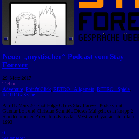
Neuer „mystischer“ Podcast vom Stay
Forever
29. März 2017
Trebor
Adventure
,
Point'n'Click
,
RETRO - Allgemein
,
RETRO - Spiele
,
RETRO - Szene
Am 11. März 2017 ist Folge 63 des Stay Forever-Podcast mit
Gunnar Lott und Christian Schmidt. Dieses Mal geht es in knapp 2
Stunden um den Adventure-Klassiker Myst von Cyan aus dem Jahr
1993.
0
weiter lesen