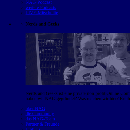
NAG-Podcast
weitere Podcasts
LIVE-Mitschnitte
Nerds and Geeks
Nerds and Geeks ist eine private non-profit Online-Co
haben wir NAG gegründet? Was machen wir hier? Erfahr
über NAG
die Community
das NAG-Team
Partner & Freunde
Link Us