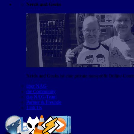
Nerds and Geeks
Nerds and Geeks ist eine private non-profit Online-Co
über NAG
die Community
das NAG-Team
Partner & Freunde
Link Us