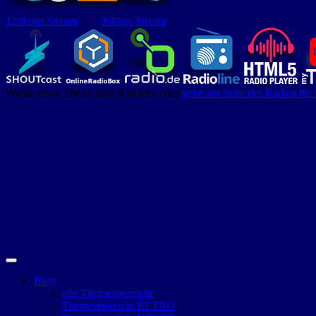
128kbps Stream
96kbps Stream
Wähle einen Dienst zum Anhören oder
gehe zur Seite des Radios für
Blog
alle Themenbereiche
Themenbereich: RETRO