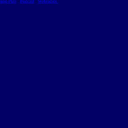
ming-Plan
⋅
Podcast
⋅
Webradios