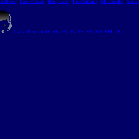
ro-News
⋅
heute-News
⋅
Hört, hört!
-
Live-Stream
⋅
Mitschnitte
⋅
Strea
NAG: Nerds and Geeks · VON RETRO BIS HEUTE