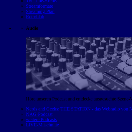
YouTube-Archiv
Streamformate
Streaming-Plan
Retroblah
Audio
Höre unseren Podcast und entdecke ausgesuchte Szene-
Nerds and Geeks: THE STATION - das Webradio von
NAG-Podcast
weitere Podcasts
LIVE-Mitschnitte