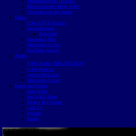
Themenbereich: HEUTE
Musikkolumne: Hört, Hört!
Aktuelles aus der Szene
Video
NAG-LIVE-Stream
Streamformate
Retroblah
Streaming-Plan
Mitschnitt-Archiv
YouTube-Archiv
Audio
NAG-Radio: THE STATION
NAG-Podcast
weitere Podcasts
Mitschnitt-Archiv
Nerds and Geeks
über NAG
das NAG-Team
Partner & Freunde
Link Us
Kontakt
Suche
ENDE & AUS: retro GAMER wird eingeste