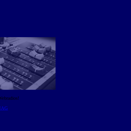
Webradios!
 NAG