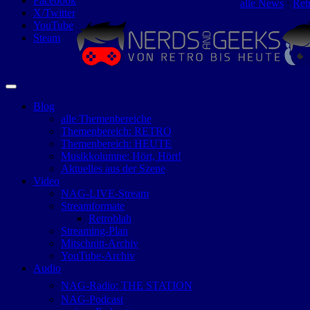
Facebook
alle News
⋅
Ret
X/Twitter
YouTube
Steam
Blog
alle Themenbereiche
Themenbereich: RETRO
Themenbereich: HEUTE
Musikkolumne: Hört, Hört!
Aktuelles aus der Szene
Video
NAG-LIVE-Stream
Streamformate
Retroblah
Streaming-Plan
Mitschnitt-Archiv
YouTube-Archiv
Audio
NAG-Radio: THE STATION
NAG-Podcast