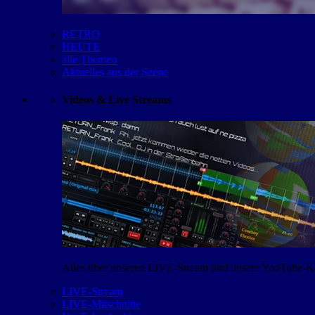
RETRO
HEUTE
alle Themen
Aktuelles aus der Szene
Videos & Live Streams
Alles über unseren LIVE-Stream und unsere YouTube-Kan
LIVE-Stream
LIVE-Mitschnitte