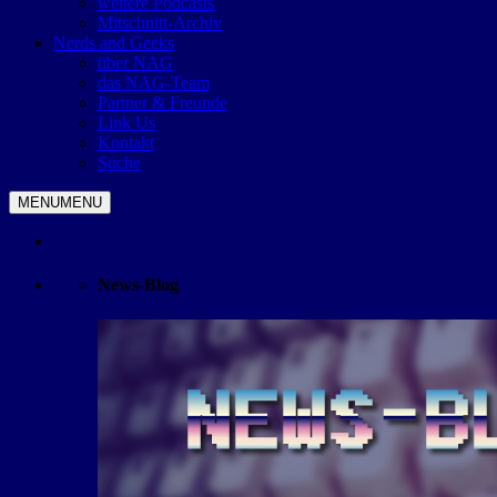
weitere Podcasts
Mitschnitt-Archiv
Nerds and Geeks
über NAG
das NAG-Team
Partner & Freunde
Link Us
Kontakt
Suche
MENU
MENU
News-Blog