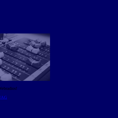
Webradios!
 NAG