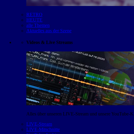
RETRO
HEUTE
alle Themen
Aktuelles aus der Szene
Videos & Live Streams
Alles über unseren LIVE-Stream und unsere YouTube-Kan
LIVE-Stream
LIVE-Mitschnitte