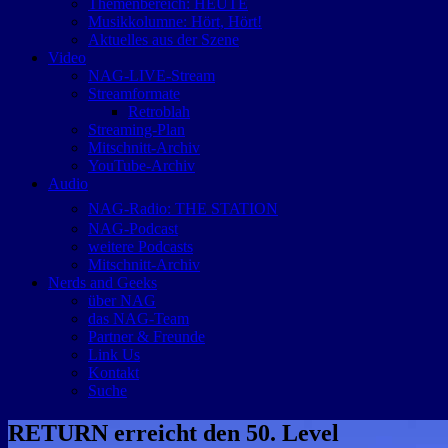
Themenbereich: HEUTE
Musikkolumne: Hört, Hört!
Aktuelles aus der Szene
Video
NAG-LIVE-Stream
Streamformate
Retroblah
Streaming-Plan
Mitschnitt-Archiv
YouTube-Archiv
Audio
NAG-Radio: THE STATION
NAG-Podcast
weitere Podcasts
Mitschnitt-Archiv
Nerds and Geeks
über NAG
das NAG-Team
Partner & Freunde
Link Us
Kontakt
Suche
RETURN erreicht den 50. Level