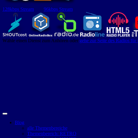
128kbps Stream
96kbps Stream
Wähle einen Dienst zum Anhören oder
gehe zur Seite des Radios für
Blog
alle Themenbereiche
Themenbereich: RETRO