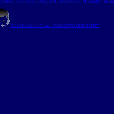
ro-News
⋅
heute-News
⋅
Hört, hört!
-
Live-Stream
⋅
Mitschnitte
⋅
Strea
NAG: Nerds and Geeks · VON RETRO BIS HEUTE