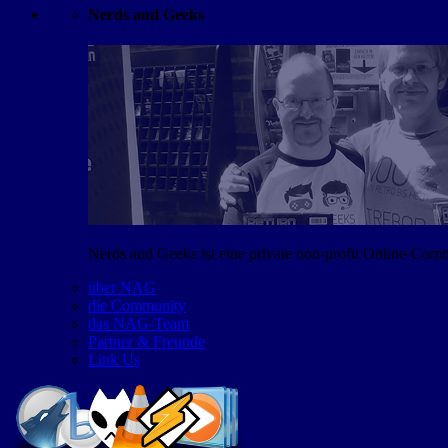
Nerds and Geeks
Nerds and Geeks ist eine private non-profit Online-Co
über NAG
die Community
das NAG-Team
Partner & Freunde
Link Us