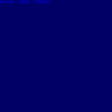
ming-Plan
⋅
Podcast
⋅
Webradios