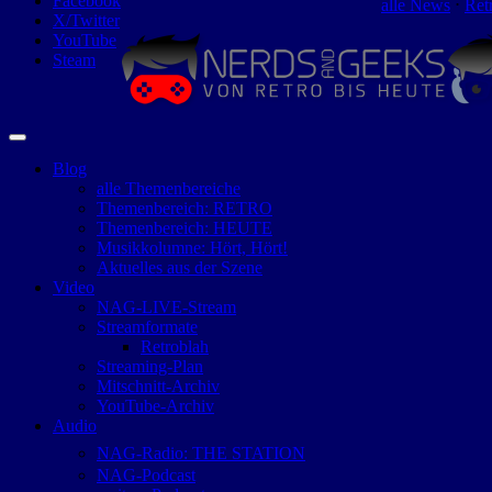
Facebook
alle News
⋅
Ret
X/Twitter
YouTube
Steam
Blog
alle Themenbereiche
Themenbereich: RETRO
Themenbereich: HEUTE
Musikkolumne: Hört, Hört!
Aktuelles aus der Szene
Video
NAG-LIVE-Stream
Streamformate
Retroblah
Streaming-Plan
Mitschnitt-Archiv
YouTube-Archiv
Audio
NAG-Radio: THE STATION
NAG-Podcast