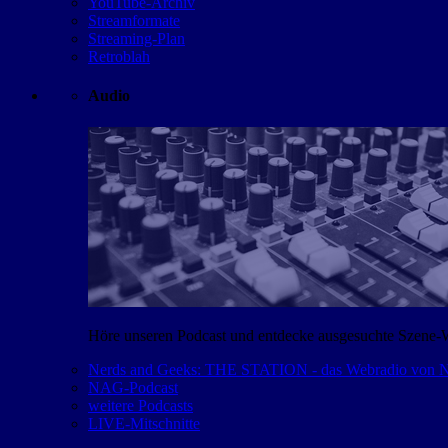
YouTube-Archiv
Streamformate
Streaming-Plan
Retroblah
Audio
Höre unseren Podcast und entdecke ausgesuchte Szene-
Nerds and Geeks: THE STATION - das Webradio von
NAG-Podcast
weitere Podcasts
LIVE-Mitschnitte