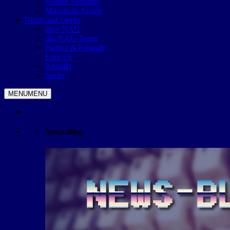
weitere Podcasts
Mitschnitt-Archiv
Nerds and Geeks
über NAG
das NAG-Team
Partner & Freunde
Link Us
Kontakt
Suche
MENU
MENU
News-Blog